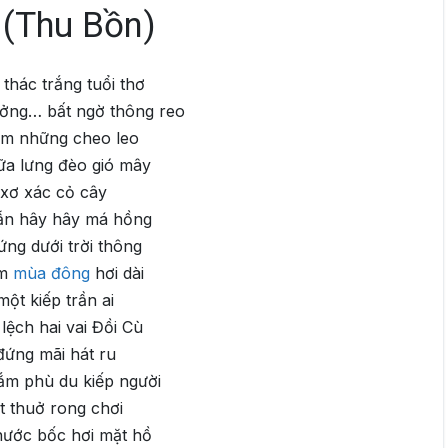
 (Thu Bồn)
hác trắng tuổi thơ
ởng… bất ngờ thông reo
ìm những cheo leo
ữa lưng đèo gió mây
 xơ xác cỏ cây
ẫn hây hây má hồng
ng dưới trời thông
ắm
mùa đông
hơi dài
một kiếp trần ai
lệch hai vai Đồi Cù
ứng mãi hát ru
ắm phù du kiếp người
t thuở rong chơi
nước bốc hơi mặt hồ