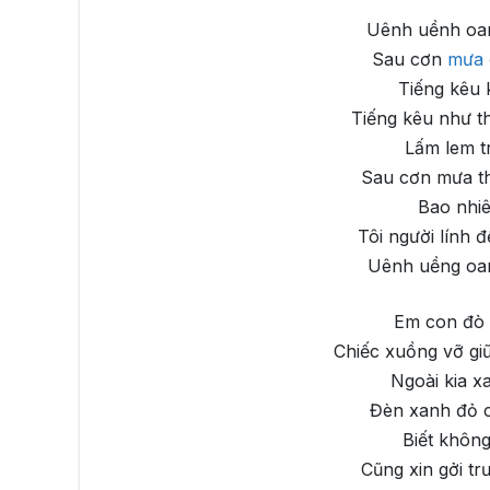
Uênh uềnh oa
Sau cơn
mưa
Tiếng kêu 
Tiếng kêu như t
Lấm lem t
Sau cơn mưa th
Bao nhiê
Tôi người lính 
Uênh uềng oa
Em con đò
Chiếc xuồng vỡ gi
Ngoài kia xa
Đèn xanh đỏ c
Biết không
Cũng xin gởi tr