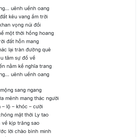
ng… uênh uềnh oang
đất kêu vang ầm trời
khan vọng núi đồi
hể một thời hồng hoang
rời đất hỗn mang
ác lại tràn đường quê
u tâm sự đổ về
đến nằm kề nghĩa trang
ng… uênh uềnh oang
 mộng sang ngang
ữa mênh mang thác người
 – lộ – khóc – cười
hóng mặt thời Ly tao
 về kịp trăng sao
ước lời chào bình minh