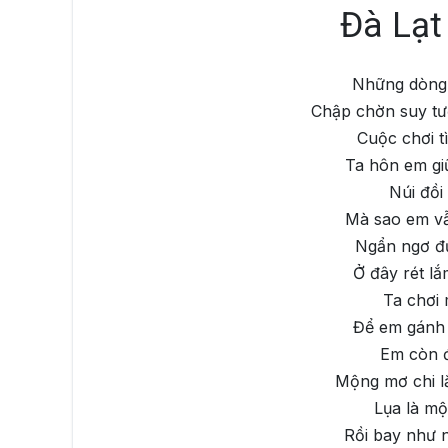
Đà Lạt
Những dòng t
Chập chờn suy tư
Cuộc chơi t
Ta hôn em gi
Núi đồi
Mà sao em v
Ngẩn ngơ đứ
Ở đây rét l
Ta chơi 
Để em gánh 
Em còn đ
Mộng mơ chi l
Lụa là mộ
Rồi bay như 