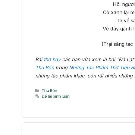
Hỡi người
Cỏ xanh lại 
Ta về s
Về đây gánh h
(Trại sáng tác
Bài
thơ hay
các bạn vừa xem là bài “Đà Lạt
Thu Bồn
trong
Những Tác Phẩm Thơ Tiêu Bi
những tác phẩm khác, còn rất nhiều những 
Danh
Thu Bồn
mục
Để lại bình luận