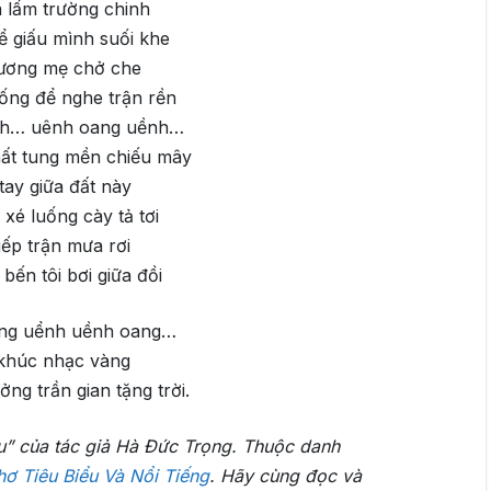
 lấm trường chinh
 giấu mình suối khe
ương mẹ chở che
ống để nghe trận rền
nh… uênh oang uềnh…
ất tung mền chiếu mây
tay giữa đất này
 xé luống cày tả tơi
iếp trận mưa rơi
bến tôi bơi giữa đồi
ng uểnh uềnh oang…
 khúc nhạc vàng
ng trần gian tặng trời.
u” của tác giả Hà Đức Trọng. Thuộc danh
ơ Tiêu Biểu Và Nổi Tiếng
. Hãy cùng đọc và