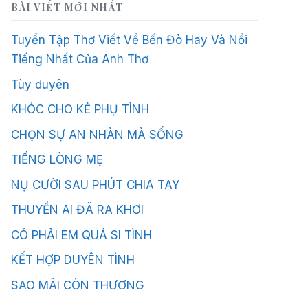
BÀI VIẾT MỚI NHẤT
Tuyển Tập Thơ Viết Về Bến Đò Hay Và Nổi
Tiếng Nhất Của Anh Thơ
Tùy duyên
KHÓC CHO KẺ PHỤ TÌNH
CHỌN SỰ AN NHÀN MÀ SỐNG
TIẾNG LÒNG MẸ
NỤ CƯỜI SAU PHÚT CHIA TAY
THUYỀN AI ĐÃ RA KHƠI
CÓ PHẢI EM QUÁ SI TÌNH
KẾT HỢP DUYÊN TÌNH
SAO MÃI CÒN THƯƠNG