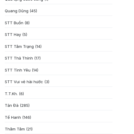
Quang Dũng
(45)
STT Buồn
(8)
STT Hay
(5)
STT Tâm Trạng
(14)
STT Thả Thính
(17)
STT Tình Yêu
(14)
STT Vui vẻ hài hước
(3)
T.T.Kh.
(6)
Tản Đà
(285)
Tế Hanh
(146)
Thâm Tâm
(21)