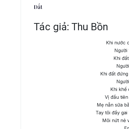
Đất
Tác giả: Thu Bồn
Khi nước c
Người 
Khi đấ
Người 
Khi đất đứng
Người 
Khi khế 
Vị đầu tiê
Mẹ nẵn sữa bằ
Tay tôi đầy gai
Môi nứt nẻ v
E