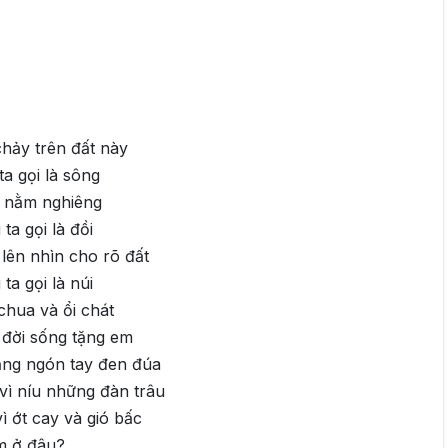
hảy trên đất này
ta gọi là sông
t nằm nghiêng
ta gọi là đồi
 lên nhìn cho rõ đất
ta gọi là núi
chua và ổi chát
n đời sống tặng em
ng ngón tay đen đúa
 vì níu những đàn trâu
ì ớt cay và gió bấc
m ở đâu?