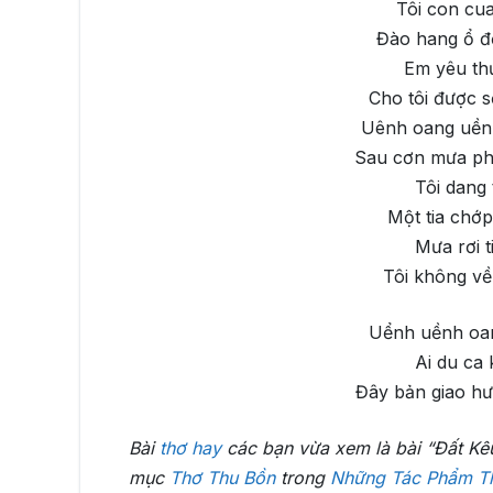
Tôi con cua
Đào hang ổ để
Em yêu th
Cho tôi được s
Uênh oang uề
Sau cơn mưa ph
Tôi dang 
Một tia chớp
Mưa rơi t
Tôi không về 
Uểnh uềnh oa
Ai du ca
Đây bản giao hưở
Bài
thơ hay
các bạn vừa xem là bài “Đất Kê
mục
Thơ Thu Bồn
trong
Những Tác Phẩm Th