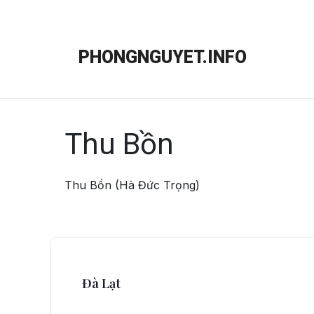
Chuyển
đến
PHONGNGUYET.INFO
nội
dung
Thu Bồn
Thu Bồn (Hà Đức Trọng)
Đà Lạt