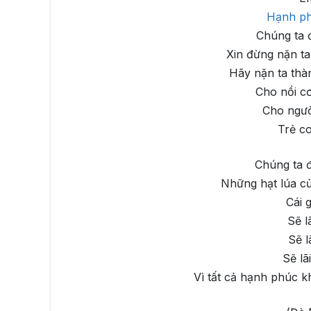
Hạnh p
Chúng ta đ
Xin đừng nặn t
Hãy nặn ta thà
Cho nồi c
Cho ngườ
Trẻ c
Chúng ta đ
Những hạt lúa củ
Cái g
Sẽ l
Sẽ l
Sẽ lã
Vì tất cả hạnh phúc k