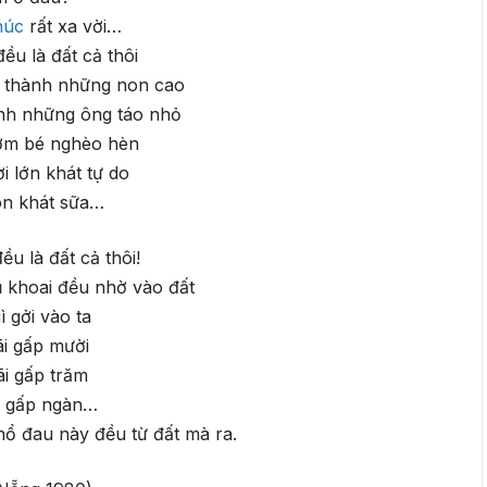
húc
rất xa vời…
ều là đất cả thôi
a thành những non cao
nh những ông táo nhỏ
ơm bé nghèo hèn
i lớn khát tự do
on khát sữa…
ều là đất cả thôi!
 khoai đều nhờ vào đất
ì gởi vào ta
ãi gấp mười
ãi gấp trăm
i gấp ngàn…
hổ đau này đều từ đất mà ra.