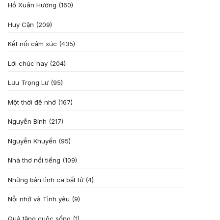
Hồ Xuân Hương
(160)
Huy Cận
(209)
Kết nối cảm xúc
(435)
Lời chúc hay
(204)
Lưu Trọng Lư
(95)
Một thời để nhớ
(167)
Nguyễn Bính
(217)
Nguyễn Khuyến
(95)
Nhà thơ nổi tiếng
(109)
Những bản tình ca bất tử
(4)
Nỗi nhớ và Tình yêu
(9)
Quà tặng cuôc sống
(1)