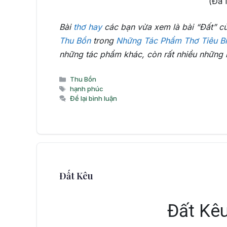
(Đà 
Bài
thơ hay
các bạn vừa xem là bài “Đất” c
Thu Bồn
trong
Những Tác Phẩm Thơ Tiêu Bi
những tác phẩm khác, còn rất nhiều những 
Danh
Thu Bồn
mục
Thẻ
hạnh phúc
Để lại bình luận
Đất Kêu
Đất Kêu