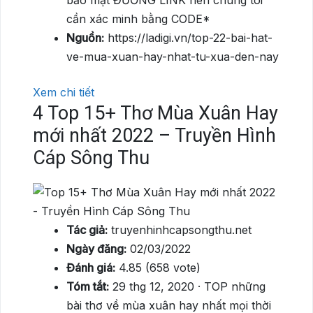
bảo mật ĐƯỜNG LINK nên chúng tôi
cần xác minh bằng CODE*
Nguồn:
https://ladigi.vn/top-22-bai-hat-
ve-mua-xuan-hay-nhat-tu-xua-den-nay
Xem chi tiết
4
Top 15+ Thơ Mùa Xuân Hay
mới nhất 2022 – Truyền Hình
Cáp Sông Thu
Tác giả:
truyenhinhcapsongthu.net
Ngày đăng:
02/03/2022
Đánh giá:
4.85 (658 vote)
Tóm tắt:
29 thg 12, 2020 · TOP những
bài thơ về mùa xuân hay nhất mọi thời