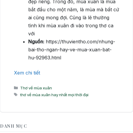
đẹp riêng. Trong đó, mùa xuân là mùa
bắt đầu cho một năm, là mùa mà bất cứ
ai cũng mong đợi. Cũng là lẽ thường
tình khi mùa xuân đi vào trong thơ ca
với
Nguồn:
https://thuvientho.com/nhung-
bai-tho-ngan-hay-ve-mua-xuan-bat-
hu-92963.html
Xem chi tiết
Danh
Thơ về mùa xuân
mục
Thẻ
thơ về mùa xuân hay nhất mọi thời đại
DANH MỤC