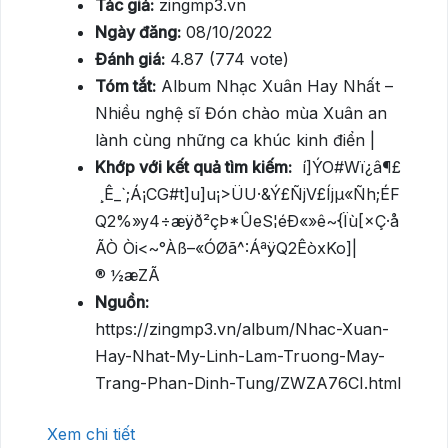
Tác giả:
zingmp3.vn
Ngày đăng:
08/10/2022
Đánh giá:
4.87 (774 vote)
Tóm tắt:
Album Nhạc Xuân Hay Nhất –
Nhiều nghệ sĩ Đón chào mùa Xuân an
lành cùng những ca khúc kinh điển |
Khớp với kết quả tìm kiếm:
 í]ÝO#Wï¿â¶£
¸Ê_`;Á¡CG#t]u]u¡>ÜU·&Ý£ÑjV£Íjµ«Ñh;ÉF
Q2%»y4÷æÿð²çÞ*ÛeS¦éÐ«»ê~{Ïù[×Ç·å
ÃÒ Òi<~°Àß–«ÓØã^:ÁªÿQ2ÊòxKo]|
® ½æZÃ
Nguồn:
https://zingmp3.vn/album/Nhac-Xuan-
Hay-Nhat-My-Linh-Lam-Truong-May-
Trang-Phan-Dinh-Tung/ZWZA76CI.html
Xem chi tiết