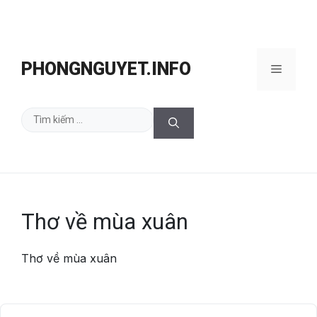
Chuyển
đến
PHONGNGUYET.INFO
Menu
nội
dung
Tìm
kiếm
cho:
Thơ về mùa xuân
Thơ về mùa xuân