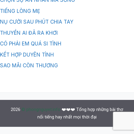
CHỌN SỰ AN NHÀN MÀ SỐNG
TIẾNG LÒNG MẸ
NỤ CƯỜI SAU PHÚT CHIA TAY
THUYỀN AI ĐÃ RA KHƠI
CÓ PHẢI EM QUÁ SI TÌNH
KẾT HỢP DUYÊN TÌNH
SAO MÃI CÒN THƯƠNG
2026
© phongnguyet.info
❤️❤️❤️ Tổng hợp những bài thơ
nổi tiếng hay nhất mọi thời đại