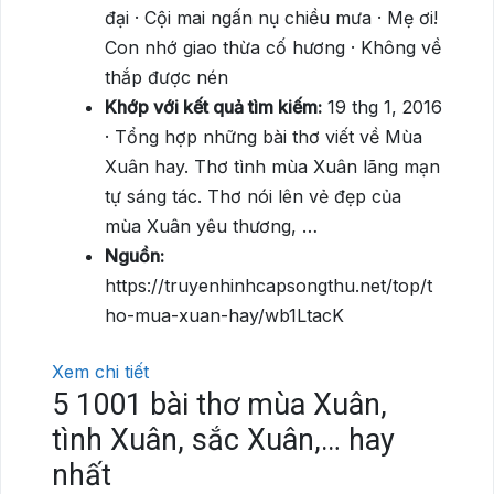
đại · Cội mai ngấn nụ chiều mưa · Mẹ ơi!
Con nhớ giao thừa cố hương · Không về
thắp được nén
Khớp với kết quả tìm kiếm:
19 thg 1, 2016
· Tổng hợp những bài thơ viết về Mùa
Xuân hay. Thơ tình mùa Xuân lãng mạn
tự sáng tác. Thơ nói lên vẻ đẹp của
mùa Xuân yêu thương, …
Nguồn:
https://truyenhinhcapsongthu.net/top/t
ho-mua-xuan-hay/wb1LtacK
Xem chi tiết
5
1001 bài thơ mùa Xuân,
tình Xuân, sắc Xuân,… hay
nhất