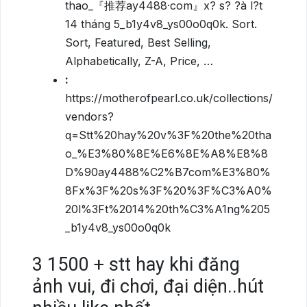
thao_『推荐ay4488·com』x? s? ?à l?t
14 tháng 5_b1y4v8_ys00o0q0k. Sort.
Sort, Featured, Best Selling,
Alphabetically, Z-A, Price, …
:
https://motherofpearl.co.uk/collections/
vendors?
q=Stt%20hay%20v%3F%20the%20tha
o_%E3%80%8E%E6%8E%A8%E8%8
D%90ay4488%C2%B7com%E3%80%
8Fx%3F%20s%3F%20%3F%C3%A0%
20l%3Ft%2014%20th%C3%A1ng%205
_b1y4v8_ys00o0q0k
3
1500 + stt hay khi đăng
ảnh vui, đi chơi, đại diện..hút