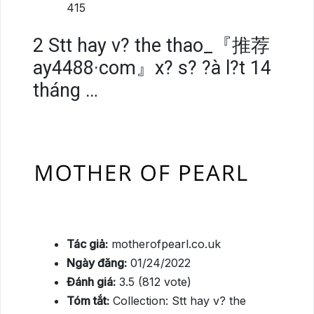
415
2
Stt hay v? the thao_『推荐
ay4488·com』x? s? ?à l?t 14
tháng …
Tác giả:
motherofpearl.co.uk
Ngày đăng:
01/24/2022
Đánh giá:
3.5 (812 vote)
Tóm tắt:
Collection: Stt hay v? the