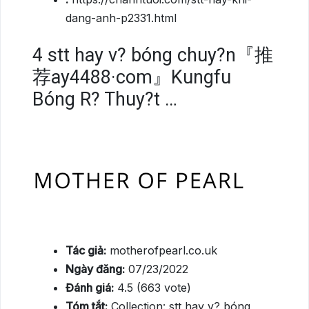
dang-anh-p2331.html
4
stt hay v? bóng chuy?n『推
荐ay4488·com』Kungfu
Bóng R? Thuy?t …
Tác giả:
motherofpearl.co.uk
Ngày đăng:
07/23/2022
Đánh giá:
4.5 (663 vote)
Tóm tắt:
Collection: stt hay v? bóng