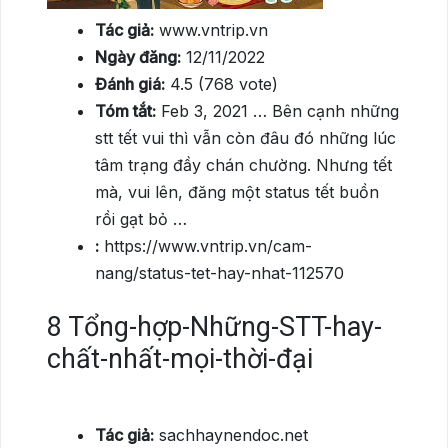
Tác giả:
www.vntrip.vn
Ngày đăng:
12/11/2022
Đánh giá:
4.5 (768 vote)
Tóm tắt:
Feb 3, 2021 … Bên cạnh những
stt tết vui thì vẫn còn đâu đó những lúc
tâm trạng đầy chán chường. Nhưng tết
mà, vui lên, đăng một status tết buồn
rồi gạt bỏ …
:
https://www.vntrip.vn/cam-
nang/status-tet-hay-nhat-112570
8
Tổng-hợp-Những-STT-hay-
chất-nhất-mọi-thời-đại
Tác giả:
sachhaynendoc.net