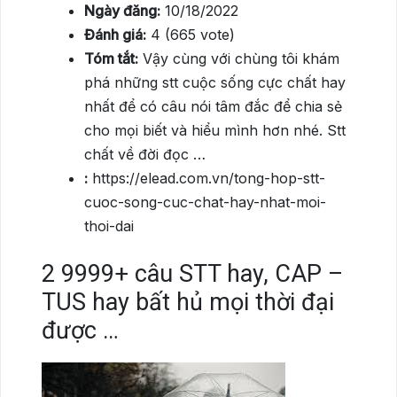
Ngày đăng:
10/18/2022
Đánh giá:
4 (665 vote)
Tóm tắt:
Vậy cùng với chùng tôi khám
phá những stt cuộc sống cực chất hay
nhất để có câu nói tâm đắc để chia sẻ
cho mọi biết và hiểu mình hơn nhé. Stt
chất về đời đọc …
:
https://elead.com.vn/tong-hop-stt-
cuoc-song-cuc-chat-hay-nhat-moi-
thoi-dai
2
9999+ câu STT hay, CAP –
TUS hay bất hủ mọi thời đại
được …