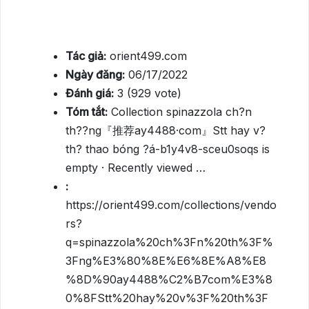
Tác giả:
orient499.com
Ngày đăng:
06/17/2022
Đánh giá:
3 (929 vote)
Tóm tắt:
Collection spinazzola ch?n
th??ng『推荐ay4488·com』Stt hay v?
th? thao bóng ?á-b1y4v8-sceu0soqs is
empty · Recently viewed …
:
https://orient499.com/collections/vendo
rs?
q=spinazzola%20ch%3Fn%20th%3F%
3Fng%E3%80%8E%E6%8E%A8%E8
%8D%90ay4488%C2%B7com%E3%8
0%8FStt%20hay%20v%3F%20th%3F