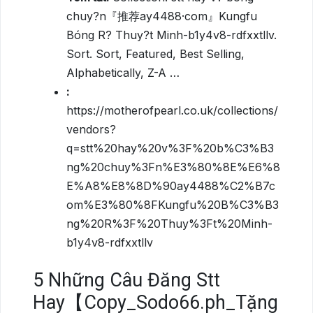
chuy?n『推荐ay4488·com』Kungfu
Bóng R? Thuy?t Minh-b1y4v8-rdfxxtllv.
Sort. Sort, Featured, Best Selling,
Alphabetically, Z-A …
:
https://motherofpearl.co.uk/collections/
vendors?
q=stt%20hay%20v%3F%20b%C3%B3
ng%20chuy%3Fn%E3%80%8E%E6%8
E%A8%E8%8D%90ay4488%C2%B7c
om%E3%80%8FKungfu%20B%C3%B3
ng%20R%3F%20Thuy%3Ft%20Minh-
b1y4v8-rdfxxtllv
5
Những Câu Đăng Stt
Hay【Copy_Sodo66.ph_Tặng