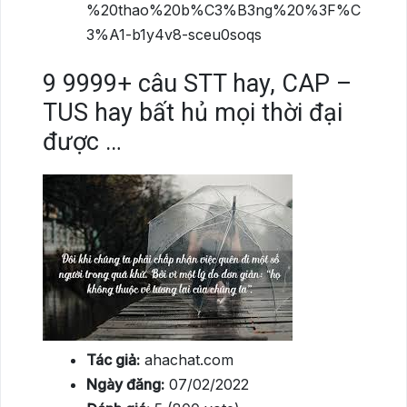
%20thao%20b%C3%B3ng%20%3F%C
3%A1-b1y4v8-sceu0soqs
9
9999+ câu STT hay, CAP –
TUS hay bất hủ mọi thời đại
được …
Tác giả:
ahachat.com
Ngày đăng:
07/02/2022