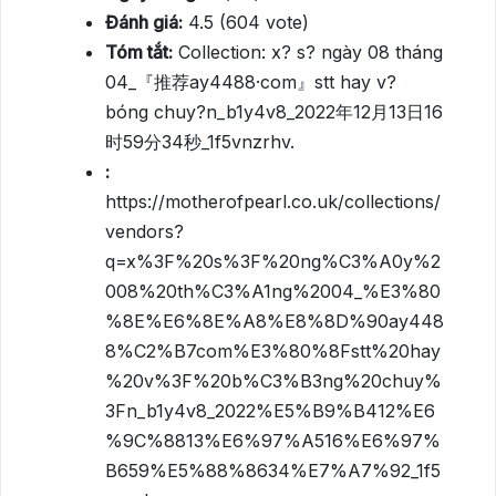
Đánh giá:
4.5 (604 vote)
Tóm tắt:
Collection: x? s? ngày 08 tháng
04_『推荐ay4488·com』stt hay v?
bóng chuy?n_b1y4v8_2022年12月13日16
时59分34秒_1f5vnzrhv.
:
https://motherofpearl.co.uk/collections/
vendors?
q=x%3F%20s%3F%20ng%C3%A0y%2
008%20th%C3%A1ng%2004_%E3%80
%8E%E6%8E%A8%E8%8D%90ay448
8%C2%B7com%E3%80%8Fstt%20hay
%20v%3F%20b%C3%B3ng%20chuy%
3Fn_b1y4v8_2022%E5%B9%B412%E6
%9C%8813%E6%97%A516%E6%97%
B659%E5%88%8634%E7%A7%92_1f5