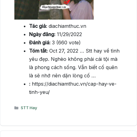
Tác giả:
diachiamthuc.vn
Ngày đăng:
11/29/2022
Đánh giá:
3 (660 vote)
Tóm tắt:
Oct 27, 2022 … Stt hay về tình
yêu đẹp. Nghèo không phải cái tội mà
là phong cách sống. Vẫn biết cố quên
là sẽ nhớ nên dặn lòng cố …
:
https://diachiamthuc.vn/cap-hay-ve-
tinh-yeu/
Danh
STT Hay
mục