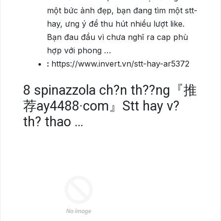
một bức ảnh đẹp, bạn đang tìm một stt-
hay, ưng ý để thu hút nhiều lượt like.
Bạn đau đầu vì chưa nghĩ ra cap phù
hợp với phong …
:
https://www.invert.vn/stt-hay-ar5372
8
spinazzola ch?n th??ng『推
荐ay4488·com』Stt hay v?
th? thao …