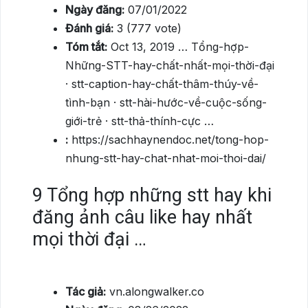
Ngày đăng:
07/01/2022
Đánh giá:
3 (777 vote)
Tóm tắt:
Oct 13, 2019 … Tổng-hợp-
Những-STT-hay-chất-nhất-mọi-thời-đại
· stt-caption-hay-chất-thâm-thúy-về-
tình-bạn · stt-hài-hước-về-cuộc-sống-
giới-trẻ · stt-thả-thính-cực …
:
https://sachhaynendoc.net/tong-hop-
nhung-stt-hay-chat-nhat-moi-thoi-dai/
9
Tổng hợp những stt hay khi
đăng ảnh câu like hay nhất
mọi thời đại …
Tác giả:
vn.alongwalker.co