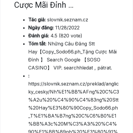
Cược Mãi Đỉnh …
Tác giả:
slovnik.seznam.cz
Ngày đăng:
11/28/2022
Đánh giá:
4.5 (820 vote)
Tóm tắt:
Những Câu Đăng Stt
Hay【Copy_Sodo66.ph_Tặng Cược Mãi
Đỉnh 】 Search Google 【SOSO
CASINO】 VIP. searchhledat , pátrat.
:
https://slovnik.seznam.cz/preklad/anglic
ky_cesky/Nh%E1%BB%AFng%20C%C3
%A2u%20%C4%90%C4%83ng%20Stt
%20Hay%E3%80%90Copy_Sodo66.ph
_T%E1%BA%B7ng%20C%C6%B0%E1
%BB%A3c%20M%C3%A3i%20%C4%
90%E1%BB%89nh%20%E3%80%91%