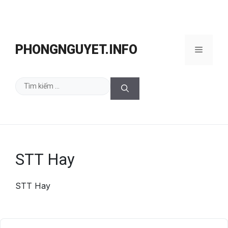
Chuyển
đến
PHONGNGUYET.INFO
Menu
nội
dung
Tìm
kiếm
cho:
STT Hay
STT Hay