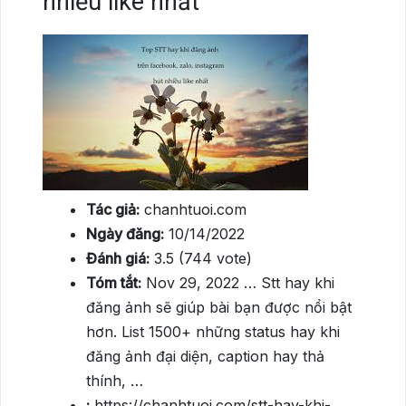
nhiều like nhất
Tác giả:
chanhtuoi.com
Ngày đăng:
10/14/2022
Đánh giá:
3.5 (744 vote)
Tóm tắt:
Nov 29, 2022 … Stt hay khi
đăng ảnh sẽ giúp bài bạn được nổi bật
hơn. List 1500+ những status hay khi
đăng ảnh đại diện, caption hay thả
thính, …
:
https://chanhtuoi.com/stt-hay-khi-