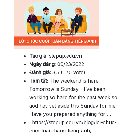
Tác giả:
stepup.edu.vn
Ngày đăng:
09/23/2022
Đánh giá:
3.5 (670 vote)
Tóm tắt:
The weekend is here. ·
Tomorrow is Sunday. · I’ve been
working so hard for the past week so
god has set aside this Sunday for me. ·
Have you prepared anything for …
:
https://stepup.edu.vn/blog/loi-chuc-
cuoi-tuan-bang-tieng-anh/