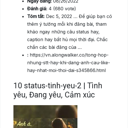
Ngày đăng:
08/26/2022
Đánh giá:
4 (680 vote)
Tóm tắt:
Dec 5, 2022 … Để giúp bạn có
thêm ý tưởng mỗi khi đăng bài, tham
khảo ngay những câu status hay,
caption hay bất hủ mọi thời đại. Chắc
chắn các bài đăng của …
:
https://vn.alongwalker.co/tong-hop-
nhung-stt-hay-khi-dang-anh-cau-like-
hay-nhat-moi-thoi-dai-s345866.html
10
status-tinh-yeu-2 | Tình
yêu, Đang yêu, Cảm xúc