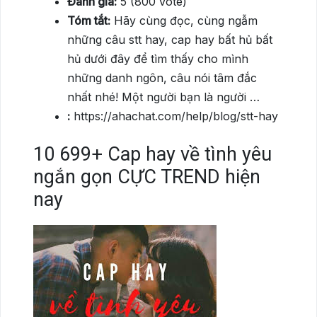
Đánh giá:
5 (800 vote)
Tóm tắt:
Hãy cùng đọc, cùng ngẫm
những câu stt hay, cap hay bất hủ bất
hủ dưới đây để tìm thấy cho mình
những danh ngôn, câu nói tâm đắc
nhất nhé! Một người bạn là người …
:
https://ahachat.com/help/blog/stt-hay
10
699+ Cap hay về tình yêu
ngắn gọn CỰC TREND hiện
nay