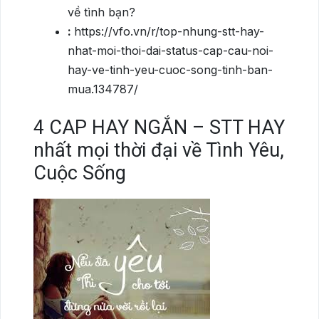
về tình bạn?
:
https://vfo.vn/r/top-nhung-stt-hay-
nhat-moi-thoi-dai-status-cap-cau-noi-
hay-ve-tinh-yeu-cuoc-song-tinh-ban-
mua.134787/
4
CAP HAY NGẮN – STT HAY
nhất mọi thời đại về Tình Yêu,
Cuộc Sống