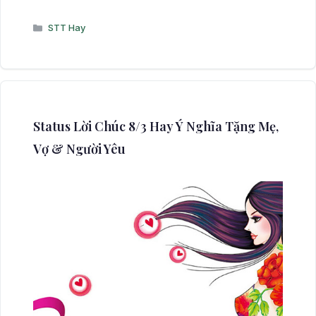
Danh
STT Hay
mục
Status Lời Chúc 8/3 Hay Ý Nghĩa Tặng Mẹ,
Vợ & Người Yêu