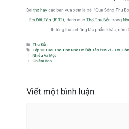
Bài
thơ hay
các bạn vừa xem là bài “Qua Sông Thu Bồ
Em Đặt Tên (1992)
, danh mục
Thơ Thu Bồn
trong
Nh
thưởng thức những tác phẩm khác, còn rấ
Danh
Thu Bồn
mục
Thẻ
Tập 100 Bài Thơ Tình Nhờ Em Đặt Tên (1992) - Thu Bồ
Nhiều Và Một
Chiêm Bao
Viết một bình luận
Bình
luận