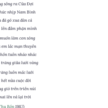
ng sông ra Cửa Đợi
thức nhịp Nam Bình
 đã gõ xua đàn cá
o lên đẫm phận mình
 muốn làm con sóng
 em lắc mạn thuyền
 hồn tuôn nháo nhác
trăng giữa lưới vàng
trăng luôn mắc lưới
t hết nửa cuộc đời
 gió trên triền núi
ai lên vá lại trời
Thu Bồn
1987)