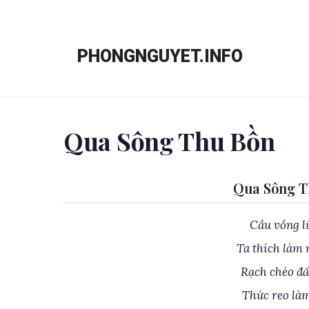
Chuyển
đến
PHONGNGUYET.INFO
nội
dung
Qua Sông Thu Bồn
Qua Sông T
Cầu vồng l
Ta thích làm
Rạch chéo đấ
Thức reo làm