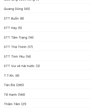
Quang Dũng
(45)
STT Buồn
(8)
STT Hay
(5)
STT Tâm Trạng
(14)
STT Thả Thính
(17)
STT Tình Yêu
(14)
STT Vui vẻ hài hước
(3)
T.T.Kh.
(6)
Tản Đà
(285)
Tế Hanh
(146)
Thâm Tâm
(21)