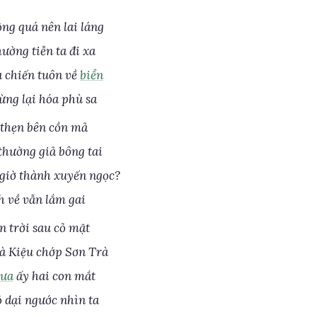
ng quá nên lai láng
ường tiễn ta đi xa
 chiến tuôn về
biển
ng lại hóa phù sa
 thẹn bên cồn mả
hường giả bông tai
giờ thành xuyến ngọc?
h về vẫn lắm gai
n trời sau cỏ mật
à Kiệu chớp Sơn Trà
ưa
ấy hai con mắt
 dại ngước nhìn ta