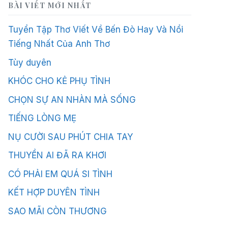
BÀI VIẾT MỚI NHẤT
Tuyển Tập Thơ Viết Về Bến Đò Hay Và Nổi
Tiếng Nhất Của Anh Thơ
Tùy duyên
KHÓC CHO KẺ PHỤ TÌNH
CHỌN SỰ AN NHÀN MÀ SỐNG
TIẾNG LÒNG MẸ
NỤ CƯỜI SAU PHÚT CHIA TAY
THUYỀN AI ĐÃ RA KHƠI
CÓ PHẢI EM QUÁ SI TÌNH
KẾT HỢP DUYÊN TÌNH
SAO MÃI CÒN THƯƠNG