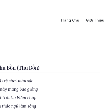
Trang Chủ
Giới Thiệu
hu Bồn (Thu Bồn)
ũ trẻ chơi màu sắc
 mây mang bão giông
t trời tia kiếm chớp
 thác ngủ làm sông