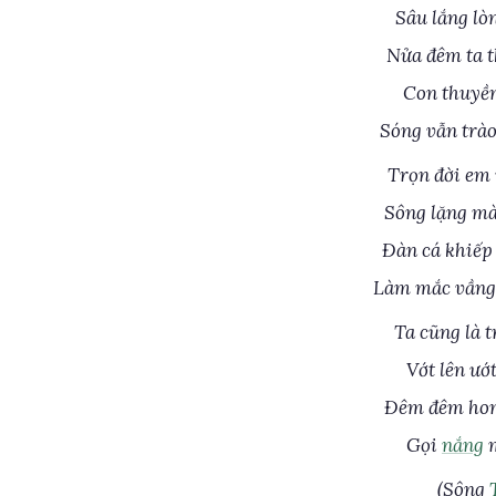
Sâu lắng lò
Nửa đêm ta 
Con thuyền
Sóng vẫn trà
Trọn đời em
Sông lặng mà
Đàn cá khiếp
Làm mắc vầng 
Ta cũng là 
Vớt lên ướ
Đêm đêm hong
Gọi
nắng
m
(Sông