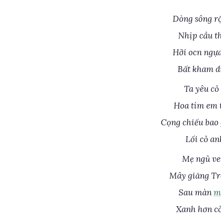
Dòng sông rộ
Nhịp cầu th
Hỡi ocn ngựa
Bất kham dừ
Ta yêu cỏ
Hoa tím em t
Cọng chiếu bao 
Lối cỏ an
Mẹ ngủ ve
Mây giăng Tr
Sau màn
m
Xanh hơn cỏ