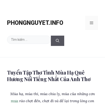
Chuyển
đến
PHONGNGUYET.INFO
Menu
nội
dung
Tìm
kiếm
cho:
Tuyển Tập Thơ Tình Mùa Hạ Quê
Hương Nổi Tiếng Nhất Của Anh Thơ
Mùa hạ, mùa thi, mùa chia ly, mùa của những cơn
mưa
rào chợt đến, chợt đi và để lại trong lòng con