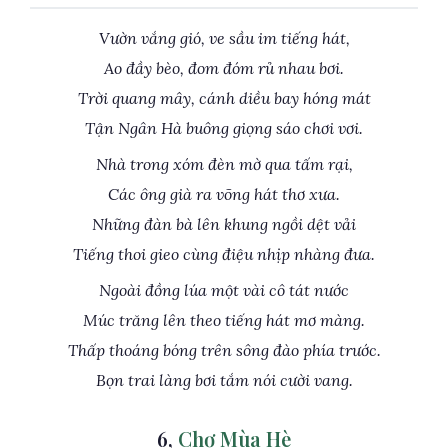
Vườn vắng gió, ve sầu im tiếng hát,
Ao đầy bèo, đom đóm rủ nhau bơi.
Trời quang mây, cánh diều bay hóng mát
Tận Ngân Hà buông giọng sáo chơi vơi.
Nhà trong xóm đèn mờ qua tấm rại,
Các ông già ra võng hát thơ xưa.
Những đàn bà lên khung ngồi dệt vải
Tiếng thoi gieo cùng điệu nhịp nhàng đưa.
Ngoài đồng lúa một vài cô tát nước
Múc trăng lên theo tiếng hát mơ màng.
Thấp thoáng bóng trên sông đào phía trước.
Bọn trai làng bơi tắm nói cười vang.
6,
Chợ Mùa Hè