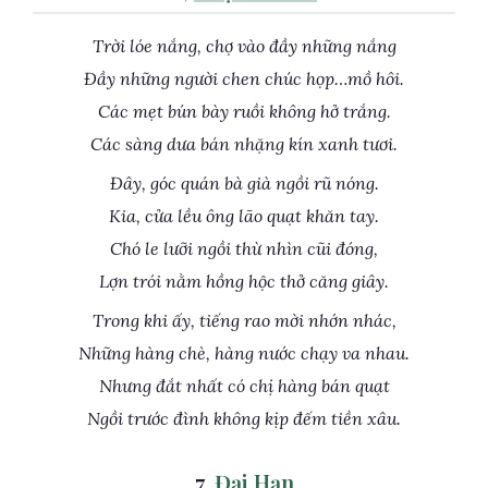
Trời lóe nắng, chợ vào đầy những nắng
Đầy những người chen chúc họp…mồ hôi.
Các mẹt bún bày ruồi không hở trắng.
Các sàng dưa bán nhặng kín xanh tươi.
Đây, góc quán bà già ngồi rũ nóng.
Kia, cửa lều ông lão quạt khăn tay.
Chó le lưỡi ngồi thừ nhìn cũi đóng,
Lợn trói nằm hồng hộc thở căng giây.
Trong khi ấy, tiếng rao mời nhớn nhác,
Những hàng chè, hàng nước chạy va nhau.
Nhưng đắt nhất có chị hàng bán quạt
Ngồi trước đình không kịp đếm tiền xâu.
7,
Đại Hạn