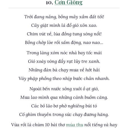
10,
Cơn Giông
Trời đang nắng, bỗng mây xầm đất tối!
Cây giật mình lá đổ gió xôn xao.
Chim vút về, lúa đồng tung sóng nổi!
Bỗng chớp lòe rồi sấm động, nao nao…
Trong làng xóm nóc nhà bay tốc mái
Gió xoáy vòng đẩy rạt lũy tre xanh.
Những đàn bà chạy mưa về hớt hải
Váy phập phồng theo nhịp bước chân nhanh.
Ngoài bến nước sông xuôi ồ ạt gió,
Mưa lao mình qua những cánh buồm căng.
Các bô lão bơ phờ nghiêng búi tó
Cố ghìm thuyền trong sức chạy đương hăng.
Vừa rồi là chùm 10 bài thơ
mùa thu
nổi tiếng và hay