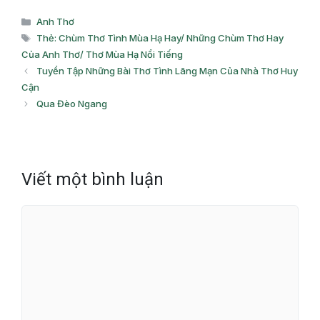
Danh
Anh Thơ
mục
Thẻ
Thẻ: Chùm Thơ Tình Mùa Hạ Hay/ Những Chùm Thơ Hay
Của Anh Thơ/ Thơ Mùa Hạ Nổi Tiếng
Tuyển Tập Những Bài Thơ Tình Lãng Mạn Của Nhà Thơ Huy
Cận
Qua Đèo Ngang
Viết một bình luận
Bình
luận