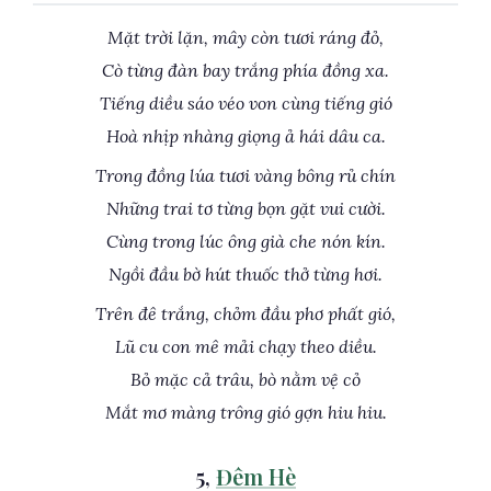
Mặt trời lặn, mây còn tươi ráng đỏ,
Cò từng đàn bay trắng phía đồng xa.
Tiếng diều sáo véo von cùng tiếng gió
Hoà nhịp nhàng giọng ả hái dâu ca.
Trong đồng lúa tươi vàng bông rủ chín
Những trai tơ từng bọn gặt vui cười.
Cùng trong lúc ông già che nón kín.
Ngồi đầu bờ hút thuốc thở từng hơi.
Trên đê trắng, chỏm đầu phơ phất gió,
Lũ cu con mê mải chạy theo diều.
Bỏ mặc cả trâu, bò nằm vệ cỏ
Mắt mơ màng trông gió gợn hiu hiu.
5,
Đêm Hè