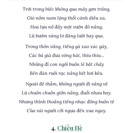
Trời trong biếc không qua mây gợn trắng,
Gió nồm nam lộng thổi cánh diều xa.
Hoa lựu nở đầy một vườn đỏ nắng,
Lũ bướm vàng lơ đãng lướt bay qua.
Trong thôn vắng, tiếng gà xao xác gáy,
Các bà già đưa võng hát, thiu thiu…
Những đĩ con ngồi buồn lê bắt chấy
Bên đàn ruồi rạc nắng hết hơi kêu.
Ngoài đê thẳm, không người đi vắng vẻ
Lũ chuồn chuồn giỡn nắng, đuổi nhau bay.
Nhưng thỉnh thoảng tiếng nhạc đồng buồn tẻ
Của vài người cỡi ngựa đến xua ngay.
4,
Chiều Hè