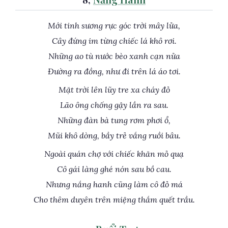
Mới tinh sương rực góc trời mây lửa,
Cây đứng im từng chiếc lá khô rơi.
Những ao tù nước bèo xanh cạn nửa
Đường ra đồng, như đi trên lá áo tơi.
Mặt trời lên lũy tre xa cháy đỏ
Lão ông chống gậy lần ra sau.
Những đàn bà tung rơm phơi ổ,
Mũi khô dòng, bầy trẻ vắng ruồi bâu.
Ngoài quán chợ với chiếc khăn mỏ quạ
Cô gái làng ghé nón sau bồ cau.
Nhưng nắng hanh cũng làm cô đỏ má
Cho thêm duyên trên miệng thắm quết trầu.