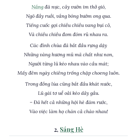
Nắng
đã nực, cây vườn im thở gió,
Ngõ đầy ruồi, vắng bóng bướm ong qua.
Tiếng cuốc gọi chiều chiều vang bụi cỏ,
Và chiều chiều đom đóm rủ nhau ra.
Các đình chùa đã bắt đầu rựng dậy
Những vàng hương mũ mã chất như non,
Người từng lũ kéo nhau vào cầu mát;
Mấy đêm ngày chiêng trống chập choeng luôn.
Trong đồng lúa cũng bắt đầu khát nước,
Lũ gái tơ uể oải kéo dây gầu.
– Đã hết cả những hội hè đám rước,
Vào việc làm họ chán cả chào nhau!
2,
Sáng Hè