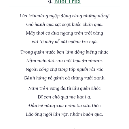
9,
Buổi Trưa
Lúa trĩu nắng ngập đồng vàng những nắng!
Gió hanh qua sột soạt bước chân qua.
Mấy thoi cò đưa ngang trên trời vắng
Vài tơ mây uể oải vướng tre ngà.
Trong quán nước bọn làm đồng biếng nhác
Nằm nghỉ dài sau một bữa ăn nhanh.
Ngoài cổng chợ từng tốp người rải rác
Gánh hàng về gánh cả thúng ruồi xanh.
Nằm trên võng đã từ lâu quên khóc
Đĩ con chờ quà mẹ hát i a.
Đầu hè nắng xua chim lìa sân thóc
Lão ông ngồi lần rận nhấm buồn qua.