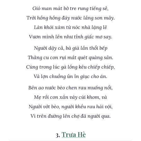
Gió man mát bờ tre rung tiếng sẻ,
Trời hồng hồng đáy nước lắng son mây.
Làn khói xám từ nóc nhà lặng lẽ
Vươn mình lên như tỉnh giấc mơ say.
Người dậy cả, bà già lần thổi bếp
Thằng cu con rụi mắt quét quàng sân.
Cùng trong lúc gà lồng kêu chiếp chiếp,
Và lợn chuồng ủn ỉn giục cho ăn.
Bên ao nước bèo chen rau muống nổi,
Mẹ rồi con xắn váy cúi khom, và
Người vớt bèo, người khều rau hái vội,
Vì trên đường lên chợ đã người qua.
3,
Trưa Hè