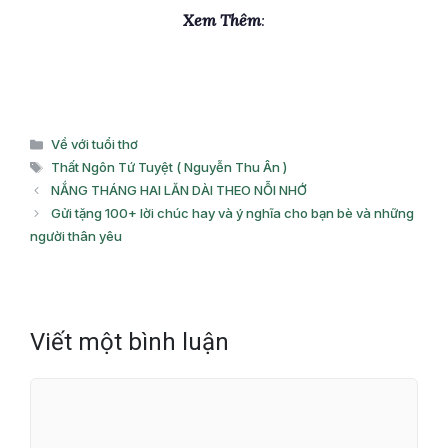
Xem Thêm
:
Danh
Về với tuổi thơ
mục
Thẻ
Thất Ngôn Tứ Tuyệt ( Nguyễn Thu Ân )
NẮNG THÁNG HAI LĂN DÀI THEO NỖI NHỚ
Gửi tặng 100+ lời chúc hay và ý nghĩa cho bạn bè và những
người thân yêu
Viết một bình luận
Bình
luận