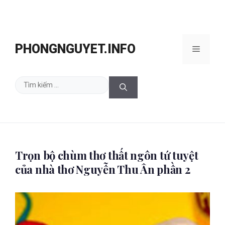
Chuyển
đến
PHONGNGUYET.INFO
Menu
nội
dung
Tìm
kiếm
cho:
Trọn bộ chùm thơ thất ngôn tứ tuyệt
của nhà thơ Nguyễn Thu Ân phần 2