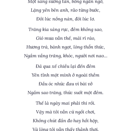
Một sáng sương tàn, bỗng ngẩn ngơ,
Lặng yên bên anh, rảo từng bước,
Đôi lúc nồng nàn, đôi lúc lơ.
Trăng kia sáng rực, đêm không sao,
Gió mưa vẫn thế, mãi rì rào,
Hương trà, bánh ngọt, lòng thổn thức,
Ngắm vầng trăng, khóc, người nơi nao…
Đã qua xế chiều lại đến đêm
Yên tĩnh một mình ở ngoài thềm
Đầu óc nhức đau vì bài vở
Ngắm sao trăng, thức suốt một đêm.
Thế là ngày mai phải thi rồi.
Vậy mà tôi vẫn cứ ngồi chơi,
Không chút đắn đo hay hồi hộp,
Và lòng tôi vẫn thấy thảnh thơi.