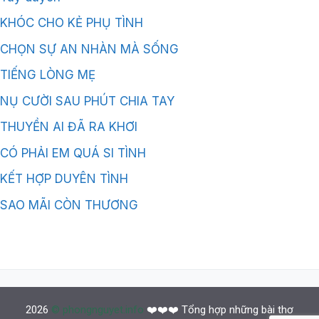
KHÓC CHO KẺ PHỤ TÌNH
CHỌN SỰ AN NHÀN MÀ SỐNG
TIẾNG LÒNG MẸ
NỤ CƯỜI SAU PHÚT CHIA TAY
THUYỀN AI ĐÃ RA KHƠI
CÓ PHẢI EM QUÁ SI TÌNH
KẾT HỢP DUYÊN TÌNH
SAO MÃI CÒN THƯƠNG
2026
© phongnguyet.info
❤️❤️❤️ Tổng hợp những bài thơ