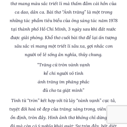
thơ mang màu sắc triết lí mà thấm đẫm cái hồn của
ca dao, dân ca. Bài thơ “Ánh trăng” là một trong
những tác phẩm tiêu biểu của ông sáng tác năm 1978
tại thành phố Hồ Chí Minh, 3 ngày sau khi đất nước
được giải phóng. Khổ thơ cuối bài thơ để lại ấn tượng
sâu sắc vì mang một triết lí sâu xa, gợi nhắc con
người về lẽ sống ân nghĩa, thủy chung.
“Trăng cứ tròn vành vạnh
kể chi người vô tình
ánh trăng im phăng phắc
đủ cho ta giật mình”
Tính từ “tròn” kết hợp với từ láy “vành vạnh” cực tả,
tuyệt đối hoá vẻ đẹp của trăng: sáng trong, viên mãn,
ổn định, tròn đầy. Hình ảnh thơ không chỉ dừng lại ở
đó mà còn có ý nghĩa khái quát: Sự tròn đầy, bất diệt