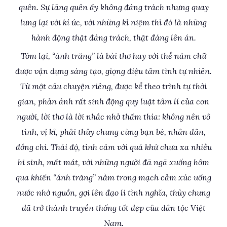
quên. Sự lãng quên ấy không đáng trách nhưng quay
lưng lại với kí ức, với những kỉ niệm thì đó là những
hành động thật đáng trách, thật đáng lên án.
Tóm lại, “ánh trăng” là bài thơ hay với thể năm chữ
được vận dụng sáng tạo, giọng điệu tâm tình tự nhiên.
Từ một câu chuyện riêng, được kể theo trình tự thời
gian, phản ánh rất sinh động quy luật tâm lí của con
người, lời thơ là lời nhắc nhở thấm thía: không nên vô
tình, vị kỉ, phải thủy chung cùng bạn bè, nhân dân,
đồng chí. Thái độ, tình cảm với quá khứ chưa xa nhiều
hi sinh, mất mát, với những người đã ngã xuống hôm
qua khiến “ánh trăng” nằm trong mạch cảm xúc uống
nước nhớ nguồn, gợi lên đạo lí tình nghĩa, thủy chung
đã trở thành truyền thống tốt đẹp của dân tộc Việt
Nam.