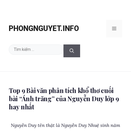
Chuyển
đến
PHONGNGUYET.INFO
Menu
nội
dung
Tìm
kiếm
cho:
Top 9 Bài văn phân tích khổ thơ cuối
bài “Ánh trăng” của Nguyễn Duy lớp 9
hay nhất
Nguyễn Duy tên thật là Nguyễn Duy Nhuệ sinh năm