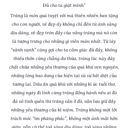
Đủ cho ta giật mình”
Trăng là món quà tuyệt vời mà thiên nhiên ban tặng
cho con người, vẻ đẹp ấy không chỉ đến từ ánh sáng
dịu dàng, vẻ đẹp tròn đầy của vầng trăng mà nó còn
là tượng trưng cho những gì viên mãn nhất. Từ láy
“vành vạnh” càng gợi cho ta cảm giác đủ đầy, không
thiếu thốn cũng chẳng dư thừa, trăng lúc này đây
chất chứa những yêu thương của quá khứ vẹn nguyên,
những lòng bao dung của hiện tại và sự bất diệt của
tương lai. Dấu ấn quá khứ với những kí ức tuổi thơ,
những ngày đi lính cùng trăng đồng hành nếu ai đó
đã vô tình quên thì trăng vẫn ở đó, vẫn lưu giữ đầy
những yêu thương của kỉ niệm. Trăng không một lời
trách móc “im phăng phắc”, không một ánh mắt hờn
giận, vẫn cứ thế toả sáng dịu dàng, toả sáng những