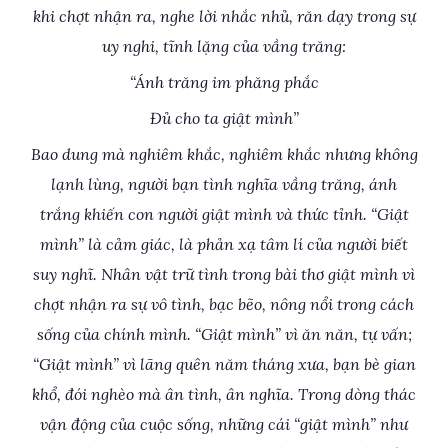
khi chợt nhận ra, nghe lời nhắc nhủ, răn dạy trong sự
uy nghi, tĩnh lặng của vầng trăng:
“Ánh trăng im phăng phắc
Đủ cho ta giật mình”
Bao dung mà nghiêm khắc, nghiêm khắc nhưng không
lạnh lùng, người bạn tình nghĩa vầng trăng, ánh
trắng khiến con người giật mình và thức tỉnh. “Giật
mình” là cảm giác, là phản xạ tâm lí của người biết
suy nghĩ. Nhân vật trữ tình trong bài thơ giật mình vì
chợt nhận ra sự vô tình, bạc bẽo, nông nổi trong cách
sống của chính mình. “Giật mình” vì ăn năn, tự vấn;
“Giật mình” vì lãng quên năm tháng xưa, bạn bè gian
khổ, đói nghèo mà ân tình, ân nghĩa. Trong dòng thác
vận động của cuộc sống, những cái “giật mình” như