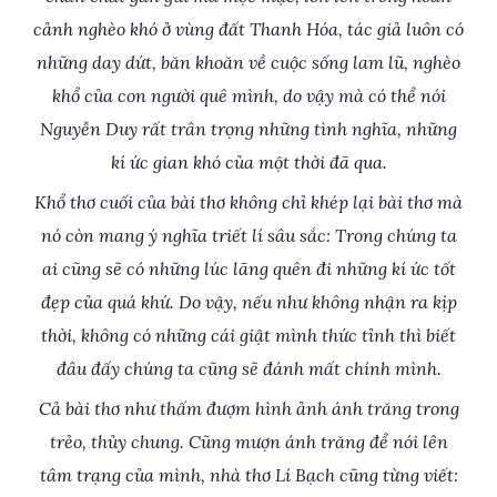
cảnh nghèo khó ở vùng đất Thanh Hóa, tác giả luôn có
những day dứt, băn khoăn về cuộc sống lam lũ, nghèo
khổ của con người quê mình, do vậy mà có thể nói
Nguyễn Duy rất trân trọng những tình nghĩa, những
kí ức gian khó của một thời đã qua.
Khổ thơ cuối của bài thơ không chỉ khép lại bài thơ mà
nó còn mang ý nghĩa triết lí sâu sắc: Trong chúng ta
ai cũng sẽ có những lúc lãng quên đi những kí ức tốt
đẹp của quá khứ. Do vậy, nếu như không nhận ra kịp
thời, không có những cái giật mình thức tỉnh thì biết
đâu đấy chúng ta cũng sẽ đánh mất chính mình.
Cả bài thơ như thấm đượm hình ảnh ánh trăng trong
trẻo, thủy chung. Cũng mượn ánh trăng để nói lên
tâm trạng của mình, nhà thơ Lí Bạch cũng từng viết: