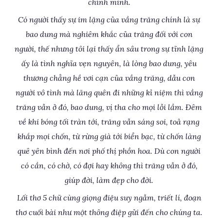
chính mình.
Có người thấy sự im lặng của vầng trăng chính là sự
bao dung mà nghiêm khắc của trăng đối với con
người, thế nhưng tôi lại thấy ẩn sâu trong sự tĩnh lặng
ấy là tình nghĩa vẹn nguyên, là lòng bao dung, yêu
thương chẳng hề vơi cạn của vầng trăng, dẫu con
người vô tình mà lãng quên đi những kỉ niệm thì vầng
trăng vẫn ở đó, bao dung, vị tha cho mọi lỗi lầm. Đêm
về khi bóng tối tràn tới, trăng vẫn sáng soi, toả rạng
khắp mọi chốn, từ rừng già tới biển bạc, từ chốn làng
quê yên bình đến nơi phố thị phồn hoa. Dù con người
có cần, có chờ, có đợi hay không thì trăng vẫn ở đó,
giúp đời, làm đẹp cho đời.
Lối thơ 5 chữ cùng giọng điệu suy ngẫm, triết lí, đoạn
thơ cuối bài như một thông điệp gửi đến cho chúng ta.