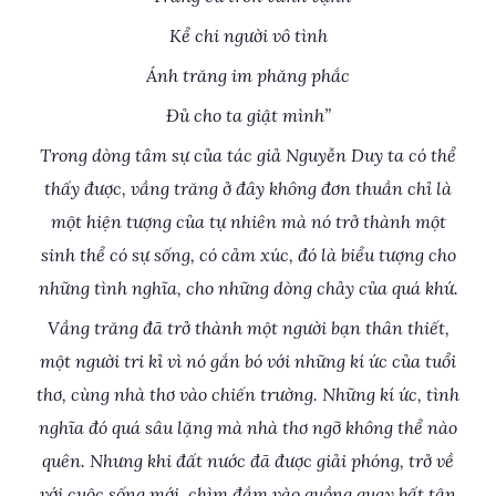
Kể chi người vô tình
Ánh trăng im phăng phắc
Đủ cho ta giật mình”
Trong dòng tâm sự của tác giả Nguyễn Duy ta có thể
thấy được, vầng trăng ở đây không đơn thuần chỉ là
một hiện tượng của tự nhiên mà nó trở thành một
sinh thể có sự sống, có cảm xúc, đó là biểu tượng cho
những tình nghĩa, cho những dòng chảy của quá khứ.
Vầng trăng đã trở thành một người bạn thân thiết,
một người tri kỉ vì nó gắn bó với những kí ức của tuổi
thơ, cùng nhà thơ vào chiến trường. Những kí ức, tình
nghĩa đó quá sâu lặng mà nhà thơ ngỡ không thể nào
quên. Nhưng khi đất nước đã được giải phóng, trở về
với cuộc sống mới, chìm đắm vào guồng quay bất tận