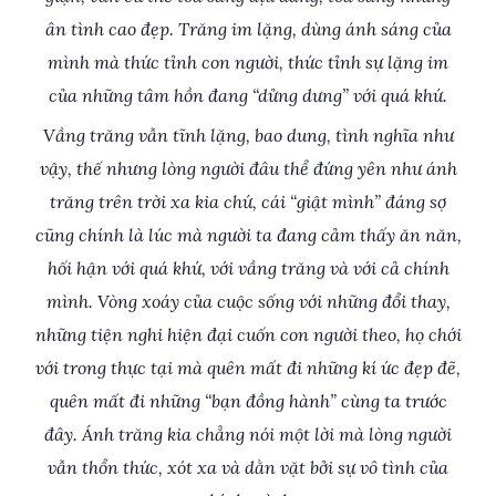
ân tình cao đẹp. Trăng im lặng, dùng ánh sáng của
mình mà thức tỉnh con người, thức tỉnh sự lặng im
của những tâm hồn đang “dửng dưng” với quá khứ.
Vầng trăng vẫn tĩnh lặng, bao dung, tình nghĩa như
vậy, thế nhưng lòng người đâu thể đứng yên như ánh
trăng trên trời xa kia chứ, cái “giật mình” đáng sợ
cũng chính là lúc mà người ta đang cảm thấy ăn năn,
hối hận với quá khứ, với vầng trăng và với cả chính
mình. Vòng xoáy của cuộc sống với những đổi thay,
những tiện nghi hiện đại cuốn con người theo, họ chới
với trong thực tại mà quên mất đi những kí ức đẹp đẽ,
quên mất đi những “bạn đồng hành” cùng ta trước
đây. Ánh trăng kia chẳng nói một lời mà lòng người
vẫn thổn thức, xót xa và dằn vặt bởi sự vô tình của