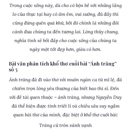
Trong cuộc sống này, dù cho có bộn bề với những lắng
lo của thực tại hay có ấm êm, vui sướng, đủ đầy thì
cũng đừng quên quá khứ, bởi đó chính là những đôi
cánh đưa chúng ta đến tương lai. Lòng thủy chung,
nghĩa tình sẽ bồi đắp cho cuộc sống của chúng ta
ngày một tốt đẹp hơn, giàu có hơn.
Bài văn phân tích khổ thơ cuối bài “Ánh trăng”
số 5
Ánh trăng đã đi vào thơ với muôn ngàn ca từ mĩ lệ, đã
chiếm trọn lòng yêu thương của biết bao thi sĩ. Đến
với đề tài quen thuộc – ánh trăng, nhưng Nguyễn Duy
đã thể hiện được tính triết lí và chiều sâu suy ngẫm
quan bài thơ của mình, đặc biệt ở khổ thơ cuối bài:
Trăng cứ tròn vành vạnh