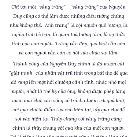
Chỉ với một “vầng trăng” – “vầng trăng” của Nguyễn
Duy cũng có thể làm được những điều tưởng chừng
như không thể. “Ánh trăng” là cội nguồn quê hương, là
nghĩa tình bè bạn, là quan toà lương tâm, là sự thức
tỉnh của con người. Trăng vẫn đẹp, quá khứ vẫn còn
và con người vẫn còn cơ hội sửa chữa sai lầm.
Thành công của Nguyễn Duy chính là đã mượn cái
“giật mình” của nhân vật trữ tình trong bài thơ để qua
đó rung lên một hồi chuông cảnh tỉnh, nhắc nhở mọi
người, nhất là thế hệ của ông, không được phép lãng
quên quá khứ, cần sống có trách nhiệm với quá khứ,
coi quá khứ là điểm tựa cho hiện tại, lấy quá khứ để
soi vào hiện tại. Thủy chung với vầng trăng cũng
chính là thủy chung với quá khứ của mỗi con người.