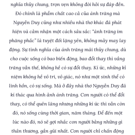
nghĩa thủy chung, trọn vẹn không đòi hỏi sự đáp đền.
Đó chính là phẩm chất cao cả của ánh trăng mà
Nguyễn Duy cũng như nhiều nhà thơ khác đã phát
hiện và cảm nhận một cách sâu sắc: “ánh trăng im
phăng phắc” là tuyệt đối lặng yên, không mảy may lay
động. Sự tình nghĩa của ánh trăng mãi thủy chung, dù
cho cuộc sống có bao biến động, bao đổi thay thì vầng
trăng vẫn thế, không hề có sự đổi thay. Kí ức, những kỉ
niệm không hề vô tri, vô giác, nó như một sinh thể có
linh hồn, có sự sống. Mà ở đây nhà thơ Nguyễn Duy đã
kí thác qua hình ảnh ánh trăng. Con người có thể đổi
thay, có thể quên lãng nhưng những kí ức thì vẫn còn
đó, nó sống cùng thời gian, năm tháng. Để đến một
lúc nào đó, nó sẽ gợi nhắc con người bằng những gì
thân thương, gần gũi nhất. Con người chỉ chấn động