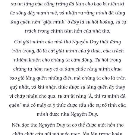
sự im lặng của vầng trăng đã làm cho bao kỉ niệm kí
ức sống dậy mạnh mẽ, và nhận ra rằng mình đã từng
lãng quên nên “giật mình” ở đây là sự hốt hoảng, sự tự
trách trong chính tâm hồn của nhà thơ.
Cái giật mình của nhà thơ Nguyễn Duy thật đáng
trân trọng, đó là cái giật mình của ý thức, của trách
nhiệm khiến cho chúng ta cảm động. Tự hỏi trong
chúng ta hôm nay có ai dám chắc rằng mình chưa
bao giờ lãng quên những điều mà chúng ta cho là trân
quý nhất, và khi nhận thức được sự lãng quên ấy thay
vì chấp nhận cho qua, tự an ủi rằng “À, thì ra mình đã
quên” mà có mấy ai ý thức được sâu sắc sự vô tình của
mình được như Nguyễn Duy.
Nếu đọc thơ Nguyễn Duy ta có thể được một hồn thơ
chân chất gần gũi mà mộc mạc, lớn lên trong hoàn