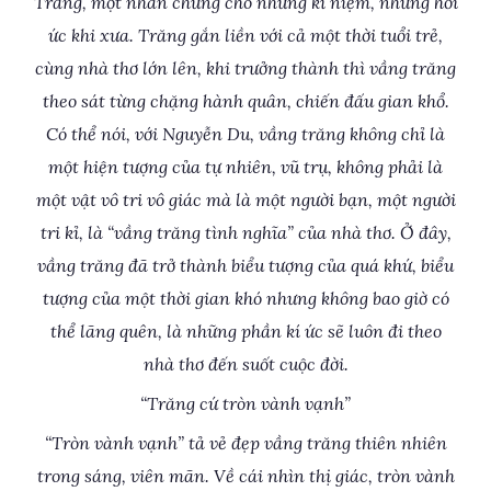
Trăng, một nhân chứng cho những kỉ niệm, những hồi
ức khi xưa. Trăng gắn liền với cả một thời tuổi trẻ,
cùng nhà thơ lớn lên, khi trưởng thành thì vầng trăng
theo sát từng chặng hành quân, chiến đấu gian khổ.
Có thể nói, với Nguyễn Du, vầng trăng không chỉ là
một hiện tượng của tự nhiên, vũ trụ, không phải là
một vật vô tri vô giác mà là một người bạn, một người
tri kỉ, là “vầng trăng tình nghĩa” của nhà thơ. Ở đây,
vầng trăng đã trở thành biểu tượng của quá khứ, biểu
tượng của một thời gian khó nhưng không bao giờ có
thể lãng quên, là những phần kí ức sẽ luôn đi theo
nhà thơ đến suốt cuộc đời.
“Trăng cứ tròn vành vạnh”
“Tròn vành vạnh” tả vẻ đẹp vầng trăng thiên nhiên
trong sáng, viên mãn. Về cái nhìn thị giác, tròn vành