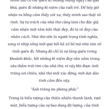
mình sao có thể quên đi những tháng ngày của quá
khứ, quên đi những kỉ niệm của tuổi trẻ. Để bây giờ
nhận ra bỗng cảm thấy xót xa, thấy mình sao thật vô
tình. Sự tự trách của nhà thơ cũng làm cho độc giả
cảm nhận một tâm hồn thật đẹp, đó là vẻ đẹp của
nhân cách. Nhà thơ vốn là người trọng tình nghĩa,
song vì nhịp sống mới quá hối hả xô bồ mà nhà văn vô
tình quên đi. Nhưng đó chỉ là sự lãng quên trong
khoảnh khắc, bởi những kỉ niệm đẹp vẫn nằm trong
sâu thẳm trái tim của nhà thơ, vì vậy khi được ánh
trăng soi chiếu, nhà thơ mới xúc động, mới dạt dào
tình cảm đến vậy.
“Ánh trăng im phăng phắc”
Trăng là biểu tượng của thiên nhiên thanh lành, tươi
mát, biểu tượng của sự bao dung độ lượng, của tình