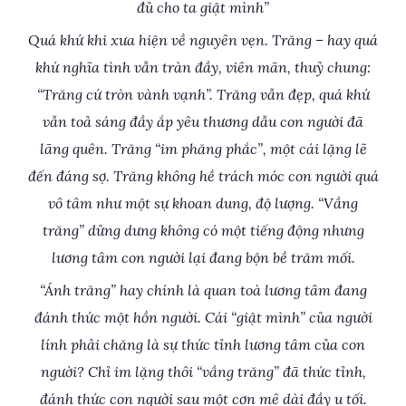
đủ cho ta giật mình”
Quá khứ khi xưa hiện về nguyên vẹn. Trăng – hay quá
khứ nghĩa tình vẫn tràn đầy, viên mãn, thuỷ chung:
“Trăng cứ tròn vành vạnh”. Trăng vẫn đẹp, quá khứ
vẫn toả sáng đầy ắp yêu thương dẫu con người đã
lãng quên. Trăng “im phăng phắc”, một cái lặng lẽ
đến đáng sợ. Trăng không hề trách móc con người quá
vô tâm như một sự khoan dung, độ lượng. “Vầng
trăng” dửng dưng không có một tiếng động nhưng
lương tâm con người lại đang bộn bề trăm mối.
“Ánh trăng” hay chính là quan toà lương tâm đang
đánh thức một hồn người. Cái “giật mình” của người
lính phải chăng là sự thức tỉnh lương tâm của con
người? Chỉ im lặng thôi “vầng trăng” đã thức tỉnh,
đánh thức con người sau một cơn mê dài đầy u tối.