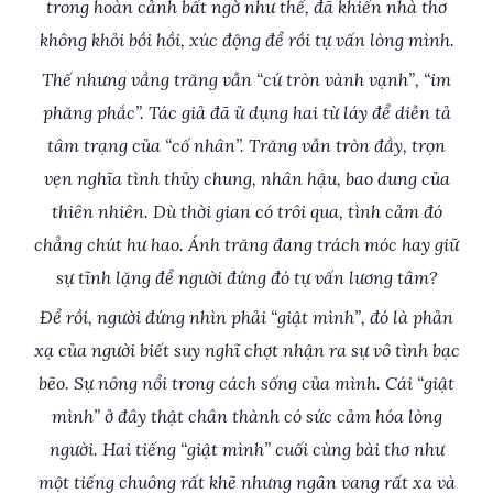
trong hoàn cảnh bất ngờ như thế, đã khiến nhà thơ
không khỏi bồi hồi, xúc động để rồi tự vấn lòng mình.
Thế nhưng vầng trăng vẫn “cứ tròn vành vạnh”, “im
phăng phắc”. Tác giả đã ử dụng hai từ láy để diễn tả
tâm trạng của “cố nhân”. Trăng vẫn tròn đầy, trọn
vẹn nghĩa tình thủy chung, nhân hậu, bao dung của
thiên nhiên. Dù thời gian có trôi qua, tình cảm đó
chẳng chút hư hao. Ánh trăng đang trách móc hay giữ
sự tĩnh lặng để người đứng đó tự vấn lương tâm?
Để rồi, người đứng nhìn phải “giật mình”, đó là phản
xạ của người biết suy nghĩ chợt nhận ra sự vô tình bạc
bẽo. Sự nông nổi trong cách sống của mình. Cái “giật
mình” ở đây thật chân thành có sức cảm hóa lòng
người. Hai tiếng “giật mình” cuối cùng bài thơ như
một tiếng chuông rất khẽ nhưng ngân vang rất xa và