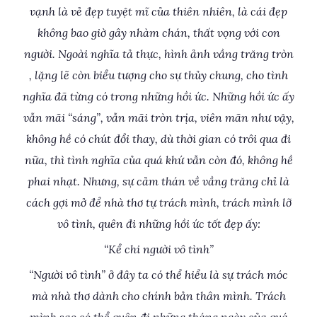
vạnh là vẻ đẹp tuyệt mĩ của thiên nhiên, là cái đẹp
không bao giờ gây nhàm chán, thất vọng với con
người. Ngoài nghĩa tả thực, hình ảnh vầng trăng tròn
, lặng lẽ còn biểu tượng cho sự thủy chung, cho tình
nghĩa đã từng có trong những hồi ức. Những hồi ức ấy
vẫn mãi “sáng”, vẫn mãi tròn trịa, viên mãn như vậy,
không hề có chút đổi thay, dù thời gian có trôi qua đi
nữa, thì tình nghĩa của quá khứ vẫn còn đó, không hề
phai nhạt. Nhưng, sự cảm thán về vầng trăng chỉ là
cách gợi mở để nhà thơ tự trách mình, trách mình lỡ
vô tình, quên đi những hồi ức tốt đẹp ấy:
“Kể chi người vô tình”
“Người vô tình” ở đây ta có thể hiểu là sự trách móc
mà nhà thơ dành cho chính bản thân mình. Trách