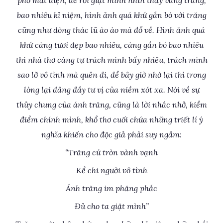
phố mất điện, để rồi giật mình nhìn thấy vầng trăng,
bao nhiêu kỉ niệm, hình ảnh quá khứ gắn bó với trăng
cũng như dòng thác lũ ào ào mà đổ về. Hình ảnh quá
khứ càng tươi đẹp bao nhiêu, càng gắn bó bao nhiêu
thì nhà thơ càng tự trách mình bấy nhiêu, trách mình
sao lỡ vô tình mà quên đi, để bây giờ nhớ lại thì trong
lòng lại dâng đầy tư vị của niềm xót xa. Nói về sự
thủy chung của ánh trăng, cũng là lời nhắc nhở, kiểm
điểm chính mình, khổ thơ cuối chứa những triết lí ý
nghĩa khiến cho độc giả phải suy ngẫm:
“Trăng cứ tròn vành vạnh
Kể chi người vô tình
Ánh trăng im phăng phắc
Đủ cho ta giật mình”