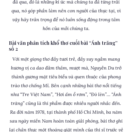
đã qua, đó là những kí ức mà chúng ta đã từng trải
qua, nó góp phần làm nên con người của thực tại, vì
vậy hãy trân trọng để nó luôn sống động trong tâm
hồn của mỗi chúng ta.
Bài văn phân tích khổ thơ cuối bài “Ánh trăng”
số 2
Với một giọng thơ đầy tươi trẻ, đầy suy ngẫm mang
hương vị ca dao đằm thắm, mượt mà, Nguyễn Du trở
thành gương mặt tiêu biểu và quen thuộc của phong
trào thơ chống Mĩ. Bên cạnh những bài thơ nổi tiếng
như “Tre Việt Nam”, “Hơi ấm ổ rơm”, “Đò lèn”… “Ánh
trăng” cũng là thi phẩm được nhiều người nhắc đến.
Ra đời năm 1978, tại thành phố Hồ Chí Minh, ba năm
sau ngày miền Nam hoàn toàn giải phóng, bài thơ ghi
lại chân thực một thoáng giật mình của thi sĩ trước vẻ