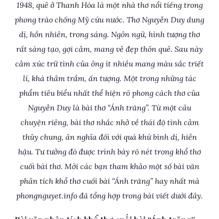
1948, quê ở Thanh Hóa là một nhà thơ nổi tiếng trong
phong trào chống Mỹ cứu nước. Thơ Nguyễn Duy dung
dị, hồn nhiên, trong sáng. Ngôn ngữ, hình tượng thơ
rất sáng tạo, gợi cảm, mang vẻ đẹp thôn quê. Sau này
cảm xúc trữ tình của ông ít nhiều mang màu sắc triết
lí, khá thâm trầm, ấn tượng. Một trong những tác
phẩm tiêu biểu nhất thể hiện rõ phong cách thơ của
Nguyễn Duy là bài thơ “Ánh trăng”. Từ một câu
chuyện riêng, bài thơ nhắc nhở về thái độ tình cảm
thủy chung, ân nghĩa đối với quá khứ bình dị, hiền
hậu. Tư tưởng đó được trình bày rõ nét trong khổ thơ
cuối bài thơ. Mời các bạn tham khảo một số bài văn
phân tích khổ thơ cuối bài “Ánh trăng” hay nhất mà
phongnguyet.info đã tổng hợp trong bài viết dưới đây.