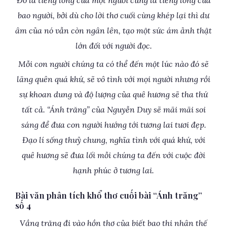
Đó là tiếng lòng của một người cũng là tiếng lòng của
bao người, bởi dù cho lời thơ cuối cùng khép lại thì dư
âm của nó vẫn còn ngân lên, tạo một sức ám ảnh thật
lớn đối với người đọc.
Mỗi con người chúng ta có thể đến một lúc nào đó sẽ
lãng quên quá khứ, sẽ vô tình với mọi người nhưng rồi
sự khoan dung và độ lượng của quê hương sẽ tha thứ
tất cả. “Ánh trăng” của Nguyễn Duy sẽ mãi mãi soi
sáng để đưa con người hướng tới tương lai tươi đẹp.
Đạo lí sống thuỷ chung, nghĩa tình với quá khứ, với
quê hương sẽ đưa lối mỗi chúng ta đến với cuộc đời
hạnh phúc ở tương lai.
Bài văn phân tích khổ thơ cuối bài “Ánh trăng”
số 4
Vầng trăng đi vào hồn thơ của biết bao thi nhân thế