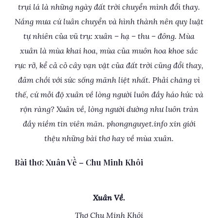
trụi lá là những ngày đất trời chuyển mình đổi thay.
Nắng mưa cứ luân chuyển và hình thành nên quy luật
tự nhiên của vũ trụ: xuân – hạ – thu – đông. Mùa
xuân là mùa khai hoa, mùa của muôn hoa khoe sắc
rực rỡ, kể cả cỏ cây vạn vật của đất trời cũng đổi thay,
đâm chồi với sức sống mãnh liệt nhất. Phải chăng vì
thế, cứ mỗi độ xuân về lòng người luôn đầy háo hức và
rộn ràng? Xuân về, lòng người dường như luôn tràn
đầy niềm tin viên mãn. phongnguyet.info xin giới
thệu những bài thơ hay về mùa xuân.
Bài thơ: Xuân Về – Chu Minh Khôi
Xuân Về.
Thơ Chu Minh Khôi