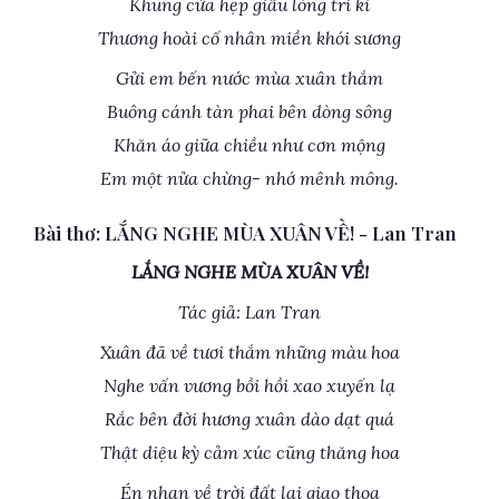
Khung cửa hẹp giấu lòng tri kỉ
Thương hoài cố nhân miền khói sương
Gửi em bến nước mùa xuân thắm
Buông cánh tàn phai bên dòng sông
Khăn áo giữa chiều như cơn mộng
Em một nửa chừng- nhớ mênh mông.
Bài thơ: LẮNG NGHE MÙA XUÂN VỀ! - Lan Tran
LẮNG NGHE MÙA XUÂN VỀ!
Tác giả: Lan Tran
Xuân đã về tươi thắm những màu hoa
Nghe vấn vương bồi hồi xao xuyến lạ
Rắc bên đời hương xuân dào dạt quá
Thật diệu kỳ cảm xúc cũng thăng hoa
Én nhạn về trời đất lại giao thoa