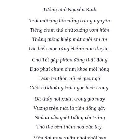
Tưởng nhớ Nguyễn Bính
Trời mới ửng lên nắng trạng nguyên
Tiếng chim thả chữ xuống vòm hiên
Tháng giêng khép mắt cười em ấp
Lộc biếc mọc răng khểnh nõn duyên.
Chợ Tết gặp phiên đông thật đông
Đào phai chúm chím khóe môi hồng
Dăm ba thôn nữ về qua ngõ
Cười vỡ khoảng trời ngọc bích trong.
Đã thấy hơi xuân trong gió may
Vương trên mái lá tiễn đông gầy
Nhà ai vừa quét tường vôi trắng
Thỏ thẻ bên thềm hoa cúc lay.
Mòn đợi mưa xuân phơi phới bay