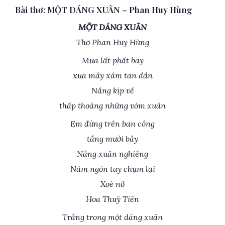
Bài thơ: MỘT DÁNG XUÂN – Phan Huy Hùng
MỘT DÁNG XUÂN
Thơ Phan Huy Hùng
Mưa lất phất bay
xua mây xám tan dần
Nắng kịp về
thấp thoáng những vòm xuân
Em đứng trên ban công
tầng mười bảy
Nắng xuân nghiêng
Năm ngón tay chụm lại
Xoè nở
Hoa Thuỷ Tiên
Trắng trong một dáng xuân