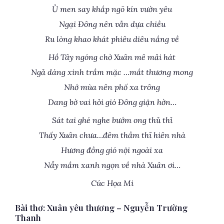
Ủ men say khắp ngõ kín vườn yêu
Ngại Đông nên vẫn dựa chiều
Ru lòng khao khát phiêu diêu nắng về
Hồ Tây ngóng chờ Xuân mê mải hát
Ngả dáng xinh trầm mặc …mắt thương mong
Nhớ mùa nên phố xa trông
Dang bờ vai hỏi gió Đông giận hờn…
Sát tai ghé nghe bướm ong thủ thỉ
Thấy Xuân chưa…đêm thầm thĩ hiên nhà
Hương đồng gió nội ngoài xa
Nẩy mầm xanh ngọn về nhà Xuân ơi…
Cúc Họa Mi
Bài thơ: Xuân yêu thương – Nguyễn Trường
Thanh