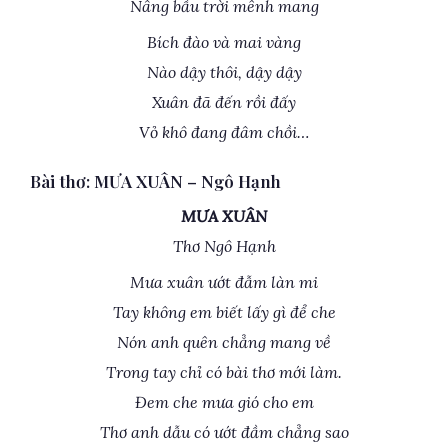
Nâng bầu trời mênh mang
Bích đào và mai vàng
Nào dậy thôi, dậy dậy
Xuân đã đến rồi đấy
Vỏ khô đang đâm chồi…
Bài thơ: MƯA XUÂN – Ngô Hạnh
MƯA XUÂN
Thơ Ngô Hạnh
Mưa xuân ướt đẫm làn mi
Tay không em biết lấy gì để che
Nón anh quên chẳng mang về
Trong tay chỉ có bài thơ mới làm.
Đem che mưa gió cho em
Thơ anh dẫu có ướt đầm chẳng sao