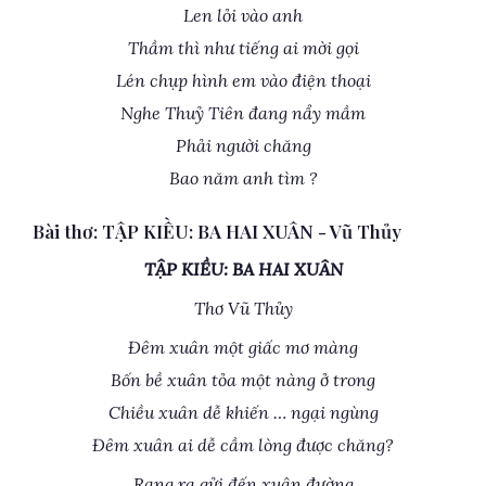
Len lỏi vào anh
Thầm thì như tiếng ai mời gọi
Lén chụp hình em vào điện thoại
Nghe Thuỷ Tiên đang nẩy mầm
Phải người chăng
Bao năm anh tìm ?
Bài thơ: TẬP KIỀU: BA HAI XUÂN - Vũ Thủy
TẬP KIỀU: BA HAI XUÂN
Thơ Vũ Thủy
Đêm xuân một giấc mơ màng
Bốn bề xuân tỏa một nàng ở trong
Chiều xuân dễ khiến … ngại ngùng
Đêm xuân ai dễ cầm lòng được chăng?
Rạng ra gửi đến xuân đường