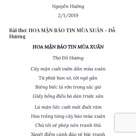
Nguyễn Hường
2/1/2019
Bài thơ: HOA MẬN BÁO TIN MÙA XUÂN - Đỗ
Hương
HOA MẬN BÁO TIN MÙA XUÂN
Thơ Đỗ Hương
Cây mận cuối vườn dẫn mùa xuân
Từ phút ban sơ, tới ngõ gần
Biêng biếc lá rờn trong sắc gió
Giấy hồng điều bà dán trước sân
Lá mận liếc cười mắt đuôi răm
Hoa trắng tàng cây báo mùa xuân
Chú tôi về phép nên tranh thủ
Xuyết điểm cánh đào vẽ bức tranh