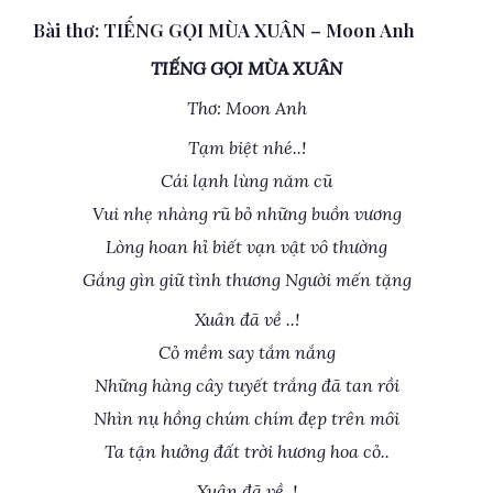
Bài thơ: TIẾNG GỌI MÙA XUÂN – Moon Anh
TIẾNG GỌI MÙA XUÂN
Thơ: Moon Anh
Tạm biệt nhé..!
Cái lạnh lùng năm cũ
Vui nhẹ nhàng rũ bỏ những buồn vương
Lòng hoan hỉ biết vạn vật vô thường
Gắng gìn giữ tình thương Người mến tặng
Xuân đã về ..!
Cỏ mềm say tắm nắng
Những hàng cây tuyết trắng đã tan rồi
Nhìn nụ hồng chúm chím đẹp trên môi
Ta tận hưởng đất trời hương hoa cỏ..
Xuân đã về..!