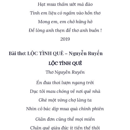
Hạt mưa thấm ướt má đào
Tình em liệu có ngấm vào hồn thơ
Mong em, em chớ hững hờ
Để lòng anh thẹn để thơ anh buồn !
2019
Bài thơ: LỘC TÌNH QUÊ – Nguyễn Ruyến
LỘC TÌNH QUÊ
Thơ Nguyễn Ruyến
Én đưa thoi lượn ngang trời
Dục tôi mau chóng về nơi quê nhà
Ghé một vòng chợ làng ta
Nhìn cô bác dịp mua quà chính phiên
Giản đơn cũng thể mọi miền
Chân quê giàu đức ít tiền thế thôi