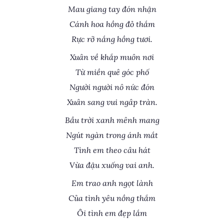
Mau giang tay đón nhận
Cánh hoa hồng đỏ thắm
Rực rỡ nắng hồng tươi.
Xuân về khắp muôn nơi
Từ miền quê góc phố
Người người nô nức đón
Xuân sang vui ngâp tràn.
Bầu trời xanh mênh mang
Ngút ngàn trong ánh mắt
Tình em theo câu hát
Vừa đậu xuống vai anh.
Em trao anh ngọt lành
Của tình yêu nồng thắm
Ôi tình em đẹp lắm