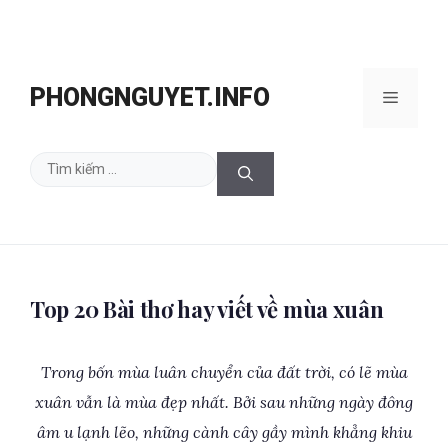
Chuyển
đến
PHONGNGUYET.INFO
Menu
nội
dung
Tìm
kiếm
cho:
Top 20 Bài thơ hay viết về mùa xuân
Trong bốn mùa luân chuyển của đất trời, có lẽ mùa
xuân vẫn là mùa đẹp nhất. Bởi sau những ngày đông
âm u lạnh lẽo, những cành cây gầy mình khẳng khiu