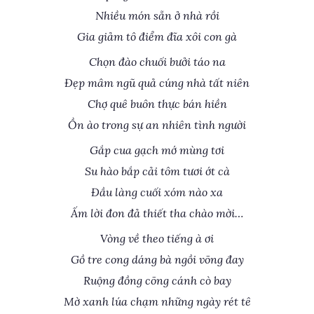
Nhiều món sẵn ở nhà rồi
Gia giảm tô điểm đĩa xôi con gà
Chọn đào chuối bưởi táo na
Đẹp mâm ngũ quả cúng nhà tất niên
Chợ quê buôn thực bán hiền
Ồn ào trong sự an nhiên tình người
Gắp cua gạch mớ mùng tơi
Su hào bắp cải tôm tươi ớt cà
Đầu làng cuối xóm nào xa
Ấm lời đon đả thiết tha chào mời…
Vòng về theo tiếng à ơi
Gồ tre cong dáng bà ngồi võng đay
Ruộng đồng cõng cánh cò bay
Mờ xanh lúa chạm những ngày rét tê