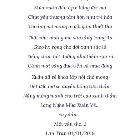
Mùa xuân đến ấp e hồng đôi má
Chút yêu thương tâm hồn như trẻ hóa
Thoáng mơ màng ai gởi gắm thiết tha
Thật nhẹ nhàng mà sâu lắng trong Ta
Gieo hy vọng cho đời xanh sắc lá
Tiếng chim hót dường như thêm rộn rã
Cánh mai vàng đưa tiễn cả mùa đông
Xuân đã về khỏa lấp nỗi chờ mong
Dệt ước mơ se duyên hồng tươi thắm
Nắng mỏng manh cho trời cao xanh thẳm
Lắng Nghe Mùa Xuân Về…
Say đắm…
Một vần thơ…!
Lan Tran 01/01/2019