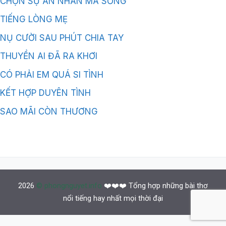
CHỌN SỰ AN NHÀN MÀ SỐNG
TIẾNG LÒNG MẸ
NỤ CƯỜI SAU PHÚT CHIA TAY
THUYỀN AI ĐÃ RA KHƠI
CÓ PHẢI EM QUÁ SI TÌNH
KẾT HỢP DUYÊN TÌNH
SAO MÃI CÒN THƯƠNG
2026
© phongnguyet.info
❤️❤️❤️ Tổng hợp những bài thơ
nổi tiếng hay nhất mọi thời đại