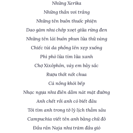
Những Xerika
Những thần voi trắng
Những tên buôn thuốc phiện
Dao găm như chớp xoẹt giữa rừng đen
Những tên lái buôn phun lửa thử vàng
Chiếc túi da phồng lên xẹp xuống
Phì phò lửa tím lửa xanh
Chợ Xixôphôn, váy em bảy sắc
Rượu thốt nốt chua
Cá nồng khói bếp
Nhạc ngựa như điên dẫm nát mặt đường
Anh chết rồi anh có biết đâu
Tôi tìm anh trong tờ lý lịch thẳm sâu
Campuchia viết tên anh bằng chữ đỏ
Đầu rắn Naja như trăm đầu gió