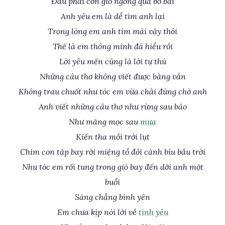
Đâu phải cơn gió ngông qua bờ bãi
Anh yêu em là dể tìm anh lại
Trong lòng em anh tìm mãi vậy thôi
Thế là em thông minh đã hiểu rồi
Lời yêu mến cũng là lời tự thú
Những câu thơ không viết được bằng vần
Không trau chuốt như tóc em vừa chải đứng chờ anh
Anh viết những câu thơ như rừng sau bão
Như măng mọc sau
mưa
Kiến tha mồi trời lụt
Chim con tập bay rời miệng tổ đôi cánh bíu bầu trời
Như tóc em rối tung trong gió bay đến dời anh một
buổi
Sáng chẳng bình yên
Em chưa kịp nói lời về
tình yêu