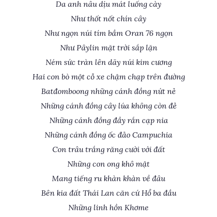
Da anh nâu dịu mát luống cày
Như thốt nốt chín cây
Như ngọn núi tím bầm Oran 76 ngọn
Như Pâylin mặt trời sắp lặn
Ném sức tràn lên dãy núi kim cương
Hai con bò một cỗ xe chậm chạp trên đường
Batđomboong những cánh đồng nứt nẻ
Những cánh đồng cây lúa không còn đẻ
Những cánh đồng đầy rắn cạp nia
Những cánh đồng ốc đảo Campuchia
Con trâu trắng răng cười với đất
Những con ong khô mật
Mang tiếng ru khàn khàn về đâu
Bên kia đất Thái Lan căn cứ Hổ ba đầu
Những linh hồn Khơme