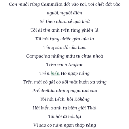
Con muỗi rừng Cammêlai đốt vào voi, voi chết đốt vào
người, người điên
Sẽ theo nhau về quá khứ
Tôi đi tìm anh trên từng phiên lá
Tôi hỏi từng chiếc gân của lá
Từng sắc đỏ của hoa
Campuchia những mẫu tự chưa nhoà
Trên vách Angkor
Trên
biển
Hồ ngợp nắng
Trên môi cô gái có đôi mắt buồn xa vắng
Prếchvihia những ngọn núi cao
Tôi hỏi Lếch, hỏi Kôkông
Hỏi biển xanh từ biên giới Thái
Tôi hỏi đi hỏi lại
Vì sao có năm ngọn tháp vàng