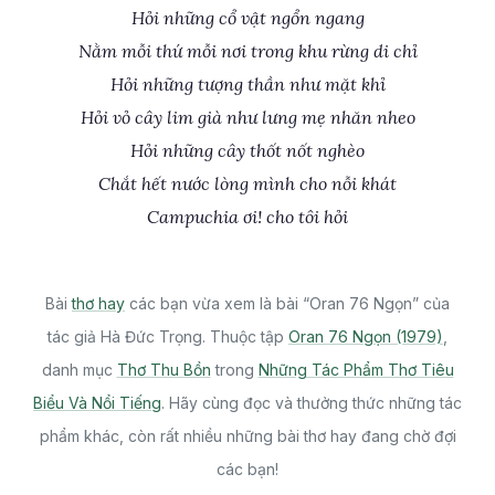
Hỏi những cổ vật ngổn ngang
Nằm mỗi thứ mỗi nơi trong khu rừng di chỉ
Hỏi những tượng thần như mặt khỉ
Hỏi vỏ cây lim già như lưng mẹ nhăn nheo
Hỏi những cây thốt nốt nghèo
Chắt hết nước lòng mình cho nỗi khát
Campuchia ơi! cho tôi hỏi
Bài
thơ hay
các bạn vừa xem là bài “Oran 76 Ngọn” của
tác giả Hà Đức Trọng. Thuộc tập
Oran 76 Ngọn (1979)
,
danh mục
Thơ Thu Bồn
trong
Những Tác Phẩm Thơ Tiêu
Biểu Và Nổi Tiếng
. Hãy cùng đọc và thưởng thức những tác
phẩm khác, còn rất nhiều những bài thơ hay đang chờ đợi
các bạn!