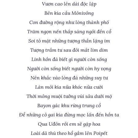
Vươn cao lên dài độc lập
Bên kia cầu Mônivông
Con đường rộng như lòng thành phố
Trăm ngọn nến thắp sáng ngôi đền cổ
Soi tỏ mặt những tượng thần lặng im
Tượng trầm tư sau đôi mắt lim dim
Linh hồn đá biết gì người còn sống
Người còn sống biết người còn hy vọng
Nên khắc vào lòng đá những suy tư
Làn môi kia nửa khóc nửa cười
Thời mông muội tưởng vùi sâu dưới mộ
Bayon gác khu rừng trung cổ
Để những cỏ gai kia đừng mọc lấn đến hồn ta
Qua Uđôn rồi em sẽ gặp hoa
Loài dã thú theo hổ gầm lên Poipết