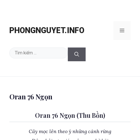
Chuyển
đến
PHONGNGUYET.INFO
Menu
nội
dung
Tìm
kiếm
cho:
Oran 76 Ngọn
Oran 76 Ngọn (Thu Bồn)
Cây mọc lên theo ý những cánh rừng