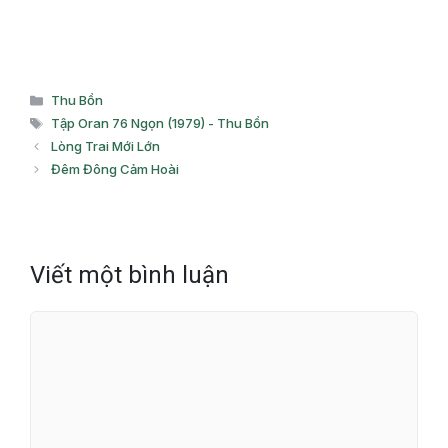
Danh
Thu Bồn
mục
Thẻ
Tập Oran 76 Ngọn (1979) - Thu Bồn
Lòng Trai Mới Lớn
Đêm Đông Cảm Hoài
Viết một bình luận
Bình
luận