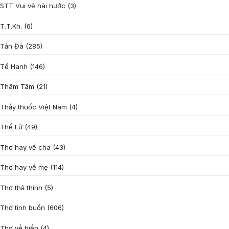
STT Vui vẻ hài hước
(3)
T.T.Kh.
(6)
Tản Đà
(285)
Tế Hanh
(146)
Thâm Tâm
(21)
Thầy thuốc Việt Nam
(4)
Thế Lữ
(49)
Thơ hay về cha
(43)
Thơ hay về mẹ
(114)
Thơ thả thính
(5)
Thơ tình buồn
(606)
Thơ về biển
(4)