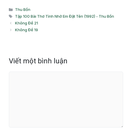
Danh
Thu Bồn
mục
Thẻ
Tập 100 Bài Thơ Tình Nhờ Em Đặt Tên (1992) - Thu Bồn
Không Đề 21
Không Đề 19
Viết một bình luận
Bình
luận