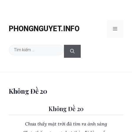
Chuyển
đến
PHONGNGUYET.INFO
Menu
nội
dung
Tìm
kiếm
cho:
Không Đề 20
Không Đề 20
Chưa thấy mặt trời đã tìm ra ánh sáng