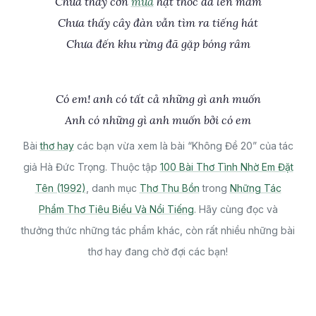
Chưa thấy cơn
mưa
hạt thóc đã lên mầm
Chưa thấy cây đàn vẫn tìm ra tiếng hát
Chưa đến khu rừng đã gặp bóng râm
Có em! anh có tất cả những gì anh muốn
Anh có những gì anh muốn bởi có em
Bài
thơ hay
các bạn vừa xem là bài “Không Đề 20” của tác
giả Hà Đức Trọng. Thuộc tập
100 Bài Thơ Tình Nhờ Em Đặt
Tên (1992)
, danh mục
Thơ Thu Bồn
trong
Những Tác
Phẩm Thơ Tiêu Biểu Và Nổi Tiếng
. Hãy cùng đọc và
thưởng thức những tác phẩm khác, còn rất nhiều những bài
thơ hay đang chờ đợi các bạn!