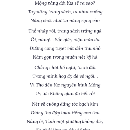
Mộng vàng đôi lứa sẽ ra sao?
Tay nâng trang sách, ta nhìn xuống
Nàng chợt như tia nắng rụng vào
Thể nhập rồi, trang sách trắng ngà
Ôi, nàng!… Sắc giấy hiện màu da
Đường cong tuyệt bút dần thu nhỏ
Nằm gọn trong muôn nét kỷ hà
Chẳng chút hồ nghi, ta xé đôi
Trang minh hoạ ấy để về ngôi…
Vì Thơ đến lúc nguyên hình Mộng
Uy lực Không gian đã hết rồi
Nét vẽ cuồng dâng tóc bạch kim
Giòng thơ đập loạn tiếng con tim
Nàng ôi, Tình một phương không đáy