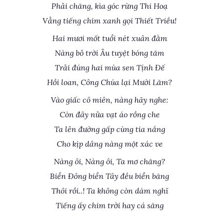
Phải chăng, kìa góc rừng Thi Hoạ
Vẳng tiếng chim xanh gọi Thiết Triều!
Hai mươi mốt tuổi nét xuân đằm
Nàng bỏ trời Âu tuyệt bóng tăm
Trải đúng hai mùa sen Tịnh Đế
Hồi loan, Công Chúa lại Mười Lăm?
Vào giấc cô miên, nàng hãy nghe:
Còn đây nửa vạt áo rồng che
Ta lên đường gấp cùng tia nắng
Cho kịp dâng nàng một xác ve
Nàng ôi, Nàng ôi, Ta mơ chăng?
Biển Đông biển Tây đều biển băng
Thôi rồi..! Ta không còn dám nghĩ
Tiếng ấy chim trời hay cá săng