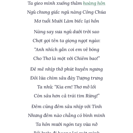
Ta gieo mình xuống thảm
hoàng hôn
Ngủ chung giấc ngủ nàng Công Chúa
Mơ tuổi Mười Lăm biếc lại hồn
Nàng say sưa ngủ dưới trời sao
Chợt gọi tên ta giọng ngọt ngào:
“Anh nhích gần coi em vẽ bóng
Cho Thơ là một với Chiêm bao!”
Đê mê nhịp thở phút huyền ngưng
Đôi lứa chìm sâu đáy Tượng trưng
Ta nhủ: “Kìa em! Thơ mở lối
Còn sâu hơn cả trái tim Rừng!”
Đêm cũng đêm sâu nhịp với Tình
Nhưng đêm nào chẳng có bình minh
Ta hôn mười ngón tay vừa nở