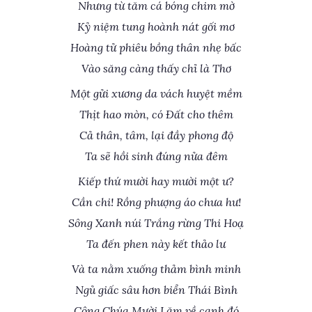
Nhưng từ tăm cá bóng chim mờ
Kỷ niệm tung hoành nát gối mơ
Hoàng tử phiêu bồng thân nhẹ bấc
Vào săng càng thấy chỉ là Thơ
Một gửi xương da vách huyệt mềm
Thịt hao mòn, có Đất cho thêm
Cả thân, tâm, lại đầy phong độ
Ta sẽ hồi sinh đúng nửa đêm
Kiếp thứ mười hay mười một ư?
Cần chi! Rồng phượng áo chưa hư!
Sông Xanh núi Trắng rừng Thi Hoạ
Ta đến phen này kết thảo lư
Và ta nằm xuống thảm bình minh
Ngủ giấc sâu hơn biển Thái Bình
Công Chúa Mười Lăm về cạnh đó