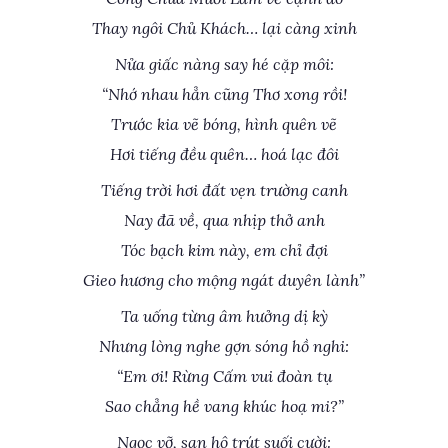
Thay ngôi Chủ Khách… lại càng xinh
Nửa giấc nàng say hé cặp môi:
“Nhớ nhau hẳn cũng Thơ xong rồi!
Trước kia vẽ bóng, hình quên vẽ
Hơi tiếng đều quên… hoá lạc đôi
Tiếng trời hơi đất vẹn trường canh
Nay đã về, qua nhịp thở anh
Tóc bạch kim này, em chỉ đợi
Gieo hương cho mộng ngát duyên lành”
Ta uống từng âm hưởng dị kỳ
Nhưng lòng nghe gợn sóng hồ nghi:
“Em ơi! Rừng Cấm vui đoàn tụ
Sao chẳng hề vang khúc hoạ mi?”
Ngọc vỡ, san hô trút suối cười: