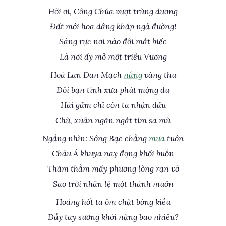
Hỡi ơi, Công Chúa vượt trùng dương
Đất mới hoa dâng khắp ngả đường!
Sáng rực nơi nào đôi mắt biếc
Là nơi ấy mở một triều Vương
Hoà Lan Đan Mạch
nắng
vàng thu
Đôi bạn tình xưa phút mộng du
Hài gấm chỉ còn ta nhận dấu
Chừ, xuân ngăn ngắt tím sa mù
Ngẩng nhìn: Sông Bạc chẳng
mưa
tuôn
Châu Á khuya nay đọng khối buồn
Thăm thẳm mấy phương lòng rạn vỡ
Sao trời nhân lệ một thành muôn
Hoảng hốt ta ôm chặt bóng kiều
Đầy tay sương khói nặng bao nhiêu?