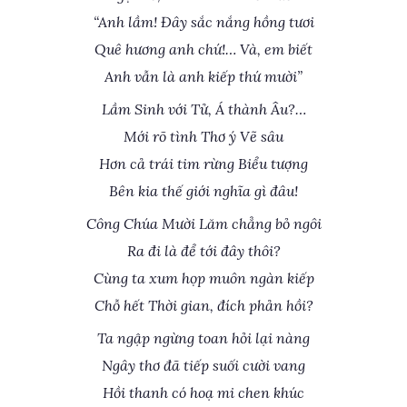
“Anh lầm! Đây sắc nắng hồng tươi
Quê hương anh chứ!… Và, em biết
Anh vẫn là anh kiếp thứ mười”
Lầm Sinh với Tử, Á thành Âu?…
Mới rõ tình Thơ ý Vẽ sâu
Hơn cả trái tim rừng Biểu tượng
Bên kia thế giới nghĩa gì đâu!
Công Chúa Mười Lăm chẳng bỏ ngôi
Ra đi là để tới đây thôi?
Cùng ta xum họp muôn ngàn kiếp
Chỗ hết Thời gian, đích phản hồi?
Ta ngập ngừng toan hỏi lại nàng
Ngây thơ đã tiếp suối cười vang
Hồi thanh có hoạ mi chen khúc