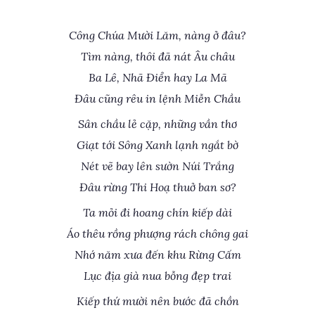
Công Chúa Mười Lăm, nàng ở đâu?
Tìm nàng, thôi đã nát Âu châu
Ba Lê, Nhã Điển hay La Mã
Đâu cũng rêu in lệnh Miễn Chầu
Sân chầu lẻ cặp, những vần thơ
Giạt tới Sông Xanh lạnh ngắt bờ
Nét vẽ bay lên sườn Núi Trắng
Đâu rừng Thi Hoạ thuở ban sơ?
Ta mỏi đi hoang chín kiếp dài
Áo thêu rồng phượng rách chông gai
Nhớ năm xưa đến khu Rừng Cấm
Lục địa già nua bỗng đẹp trai
Kiếp thứ mười nên bước đã chồn