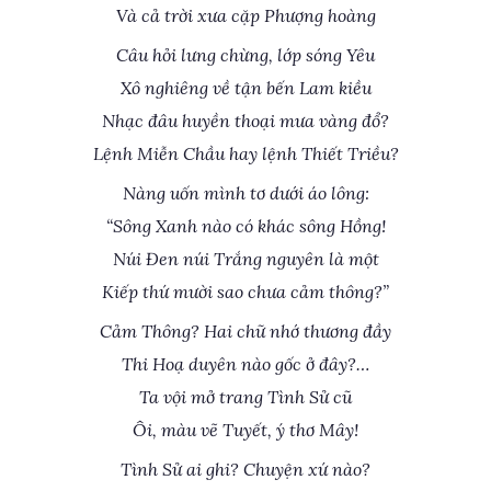
Và cả trời xưa cặp Phượng hoàng
Câu hỏi lưng chừng, lớp sóng Yêu
Xô nghiêng về tận bến Lam kiều
Nhạc đâu huyền thoại mưa vàng đổ?
Lệnh Miễn Chầu hay lệnh Thiết Triều?
Nàng uốn mình tơ dưới áo lông:
“Sông Xanh nào có khác sông Hồng!
Núi Đen núi Trắng nguyên là một
Kiếp thứ mười sao chưa cảm thông?”
Cảm Thông? Hai chữ nhớ thương đầy
Thi Hoạ duyên nào gốc ở đây?…
Ta vội mở trang Tình Sử cũ
Ôi, màu vẽ Tuyết, ý thơ Mây!
Tình Sử ai ghi? Chuyện xứ nào?