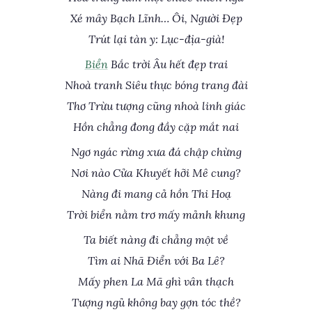
Xé mây Bạch Lĩnh… Ôi, Người Đẹp
Trút lại tàn y: Lục-địa-già!
Biển
Bắc trời Âu hết đẹp trai
Nhoà tranh Siêu thực bóng trang đài
Thơ Trừu tượng cũng nhoà linh giác
Hồn chẳng đong đầy cặp mắt nai
Ngơ ngác rừng xưa đá chập chừng
Nơi nào Cửa Khuyết hỡi Mê cung?
Nàng đi mang cả hồn Thi Hoạ
Trời biển nằm trơ mấy mảnh khung
Ta biết nàng đi chẳng một về
Tìm ai Nhã Điển với Ba Lê?
Mấy phen La Mã ghì vân thạch
Tượng ngủ không bay gợn tóc thề?