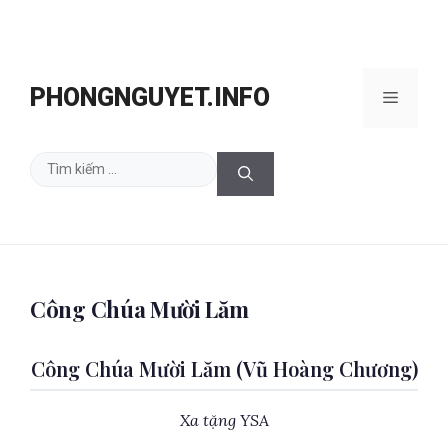
Chuyển
đến
PHONGNGUYET.INFO
Menu
nội
dung
Tìm
kiếm
cho:
Công Chúa Mười Lăm
Công Chúa Mười Lăm (Vũ Hoàng Chương)
Xa tặng YSA