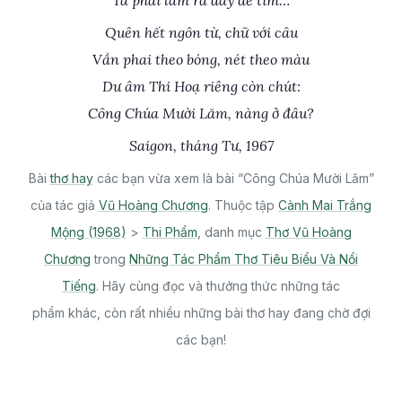
Ta phải làm ra đáy để tìm…
Quên hết ngôn từ, chữ với câu
Vần phai theo bóng, nét theo màu
Dư âm Thi Hoạ riêng còn chút:
Công Chúa Mười Lăm, nàng ở đâu?
Saigon, tháng Tư, 1967
Bài
thơ hay
các bạn vừa xem là bài “Công Chúa Mười Lăm”
của tác giả
Vũ Hoàng Chương
. Thuộc tập
Cành Mai Trắng
Mộng (1968)
>
Thi Phẩm
, danh mục
Thơ Vũ Hoàng
Chương
trong
Những Tác Phẩm Thơ Tiêu Biểu Và Nổi
Tiếng
. Hãy cùng đọc và thưởng thức những tác
phẩm khác, còn rất nhiều những bài thơ hay đang chờ đợi
các bạn!