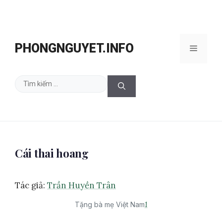
Chuyển
đến
PHONGNGUYET.INFO
Menu
nội
dung
Tìm
kiếm
cho:
Cái thai hoang
Tác giả:
Trần Huyền Trân
1
Tặng bà mẹ Việt Nam