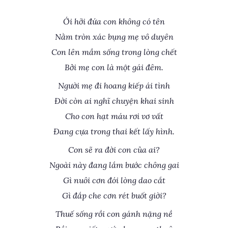
Ới hỡi đứa con không có tên
Nằm tròn xác bụng mẹ vô duyên
Con lên mầm sống trong lòng chết
Bởi mẹ con là một gái đêm.
Người mẹ đi hoang kiếp ái tình
Đời còn ai nghĩ chuyện khai sinh
Cho con hạt máu rơi vơ vất
Đang cựa trong thai kết lấy hình.
Con sẽ ra đời con của ai?
Ngoài này đang lắm bước chông gai
Gì nuôi cơn đói lòng dao cắt
Gì đắp che cơn rét buốt giời?
Thuế sống rồi con gánh nặng nề