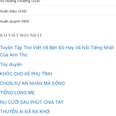
Vũ Hoàng Chương
(324)
Xuân Diệu
(335)
Xuân Quỳnh
(165)
BÀI VIẾT MỚI NHẤT
Tuyển Tập Thơ Viết Về Bến Đò Hay Và Nổi Tiếng Nhất
Của Anh Thơ
Tùy duyên
KHÓC CHO KẺ PHỤ TÌNH
CHỌN SỰ AN NHÀN MÀ SỐNG
TIẾNG LÒNG MẸ
NỤ CƯỜI SAU PHÚT CHIA TAY
THUYỀN AI ĐÃ RA KHƠI