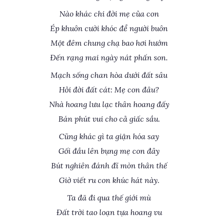
Nào khác chi đời mẹ của con
Ép khuôn cười khóc để người buôn
Một đêm chung chạ bao hơi hướm
Đến rạng mai ngày nát phấn son.
Mạch sống chan hòa dưới đất sâu
Hỏi đời đất cát: Mẹ con đâu?
Nhà hoang lưu lạc thân hoang đấy
Bán phút vui cho cả giấc sầu.
Cũng khác gì ta giận hóa say
Gối đầu lên bụng mẹ con đây
Bút nghiên đánh đĩ mòn thân thế
Giờ viết ru con khúc hát này.
Ta đã đi qua thế giới mù
Đất trời tao loạn tựa hoang vu