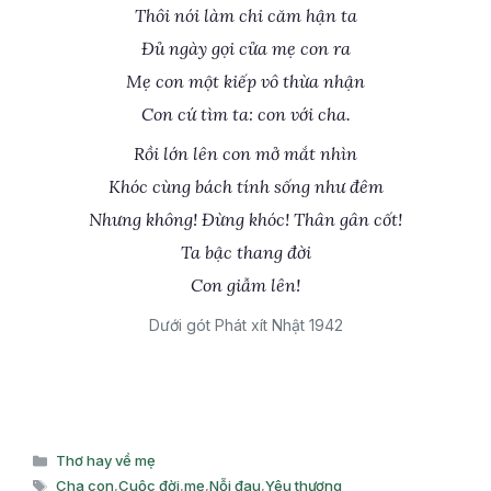
Thôi nói làm chi căm hận ta
Đủ ngày gọi cửa mẹ con ra
Mẹ con một kiếp vô thừa nhận
Con cứ tìm ta: con với cha.
Rồi lớn lên con mở mắt nhìn
Khóc cùng bách tính sống như đêm
Nhưng không! Đừng khóc! Thân gân cốt!
Ta bậc thang đời
Con giẫm lên!
Dưới gót Phát xít Nhật 1942
Danh
Thơ hay về mẹ
mục
Thẻ
Cha con
,
Cuộc đời
,
mẹ
,
Nỗi đau
,
Yêu thương