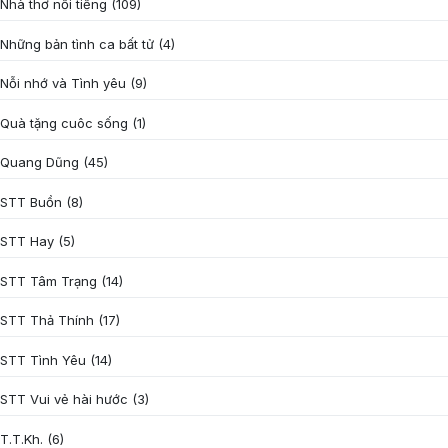
Nhà thơ nổi tiếng
(109)
Những bản tình ca bất tử
(4)
Nỗi nhớ và Tình yêu
(9)
Quà tặng cuôc sống
(1)
Quang Dũng
(45)
STT Buồn
(8)
STT Hay
(5)
STT Tâm Trạng
(14)
STT Thả Thính
(17)
STT Tình Yêu
(14)
STT Vui vẻ hài hước
(3)
T.T.Kh.
(6)