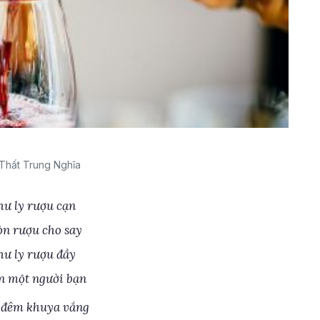
Thất Trung Nghĩa
ư ly rượu cạn
n rượu cho say
ư ly rượu đầy
n một người bạn
 đêm khuya vắng