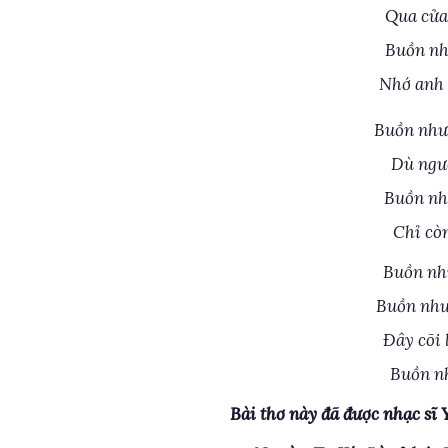
Qua cửa
Buồn nh
Nhớ anh 
Buồn như
Dù ngườ
Buồn nh
Chỉ cò
Buồn nh
Buồn như
Ðây cõi 
Buồn nh
Bài thơ này đã được nhạc sĩ