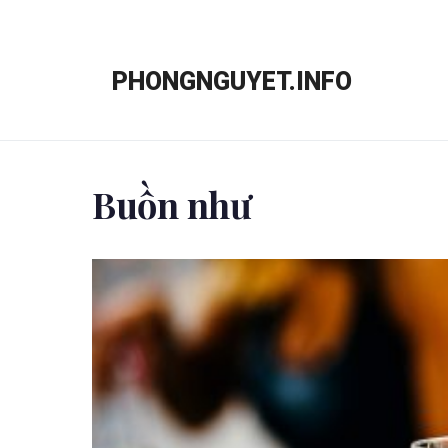
Chuyển
đến
PHONGNGUYET.INFO
nội
dung
Buồn như