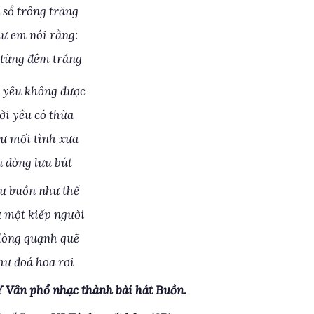
 sổ trông trăng
ư em nói rằng:
từng đêm trắng
 yêu không được
i yêu có thừa
ư mối tình xưa
n dòng lưu bút
ư buồn như thế
 một kiếp người
lòng quạnh quẽ
ư đoá hoa rơi
 Y Vân phổ nhạc thành bài hát Buồn.