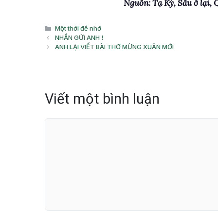
Nguồn: Tạ Ký, Sầu ở lại, 
Danh
Một thời để nhớ
mục
NHẮN GỬI ANH !
ANH LẠI VIẾT BÀI THƠ MỪNG XUÂN MỚI
Viết một bình luận
Bình
luận