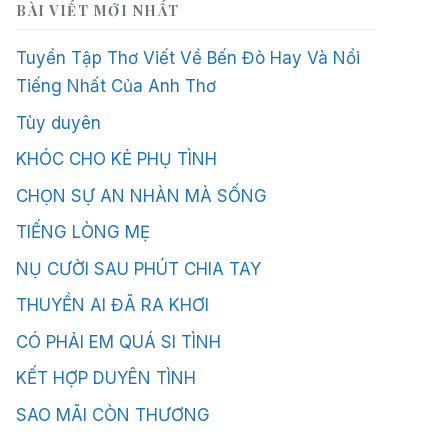
BÀI VIẾT MỚI NHẤT
Tuyển Tập Thơ Viết Về Bến Đò Hay Và Nổi
Tiếng Nhất Của Anh Thơ
Tùy duyên
KHÓC CHO KẺ PHỤ TÌNH
CHỌN SỰ AN NHÀN MÀ SỐNG
TIẾNG LÒNG MẸ
NỤ CƯỜI SAU PHÚT CHIA TAY
THUYỀN AI ĐÃ RA KHƠI
CÓ PHẢI EM QUÁ SI TÌNH
KẾT HỢP DUYÊN TÌNH
SAO MÃI CÒN THƯƠNG