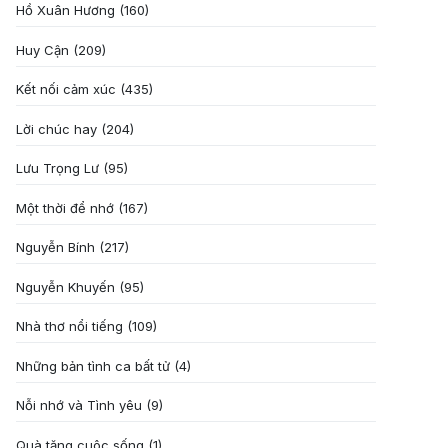
Hồ Xuân Hương
(160)
Huy Cận
(209)
Kết nối cảm xúc
(435)
Lời chúc hay
(204)
Lưu Trọng Lư
(95)
Một thời để nhớ
(167)
Nguyễn Bính
(217)
Nguyễn Khuyến
(95)
Nhà thơ nổi tiếng
(109)
Những bản tình ca bất tử
(4)
Nỗi nhớ và Tình yêu
(9)
Quà tặng cuôc sống
(1)