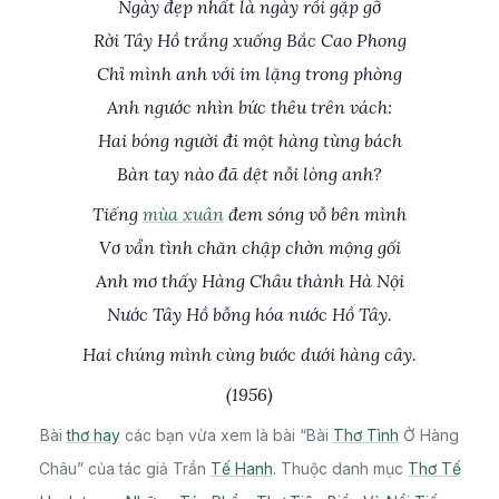
Ngày đẹp nhất là ngày rồi gặp gỡ
Rời Tây Hồ trắng xuống Bắc Cao Phong
Chỉ mình anh với im lặng trong phòng
Anh ngước nhìn bức thêu trên vách:
Hai bóng người đi một hàng tùng bách
Bàn tay nào đã dệt nỗi lòng anh?
Tiếng
mùa xuân
đem sóng vỗ bên mình
Vơ vẩn tình chăn chập chờn mộng gối
Anh mơ thấy Hàng Châu thành Hà Nội
Nước Tây Hồ bỗng hóa nước Hồ Tây.
Hai chúng mình cùng bước dưới hàng cây.
(1956)
Bài
thơ hay
các bạn vừa xem là bài “Bài
Thơ Tình
Ở Hàng
Châu” của tác giả Trần
Tế Hanh
. Thuộc danh mục
Thơ Tế