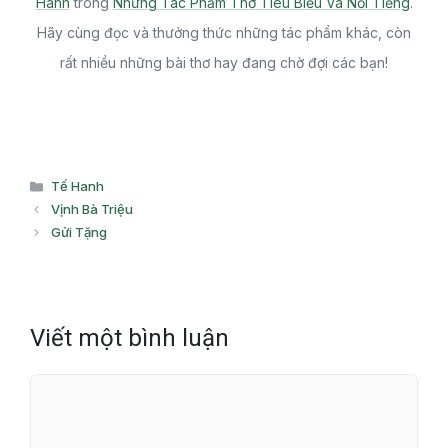
Hanh
trong
Những Tác Phẩm Thơ Tiêu Biểu Và Nổi Tiếng
.
Hãy cùng đọc và thưởng thức những tác phẩm khác, còn
rất nhiều những bài thơ hay đang chờ đợi các bạn!
Danh
Tế Hanh
mục
Vịnh Bà Triệu
Gửi Tặng
Viết một bình luận
Bình
luận