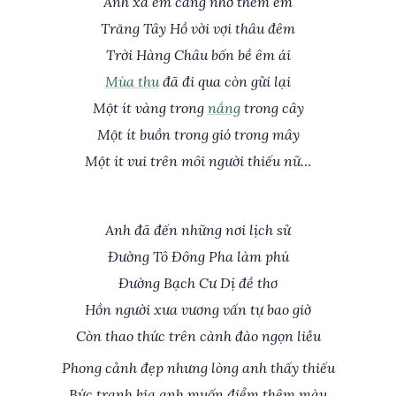
Anh xa em càng nhớ thêm em
Trăng Tây Hồ vời vợi thâu đêm
Trời Hàng Châu bốn bề êm ái
Mùa thu
đã đi qua còn gửi lại
Một ít vàng trong
nắng
trong cây
Một ít buồn trong gió trong mây
Một ít vui trên môi người thiếu nữ…
Anh đã đến những nơi lịch sử
Đường Tô Đông Pha làm phú
Đường Bạch Cư Dị đề thơ
Hồn người xưa vương vấn tự bao giờ
Còn thao thức trên cành đào ngọn liễu
Phong cảnh đẹp nhưng lòng anh thấy thiếu
Bức tranh kia anh muốn điểm thêm màu