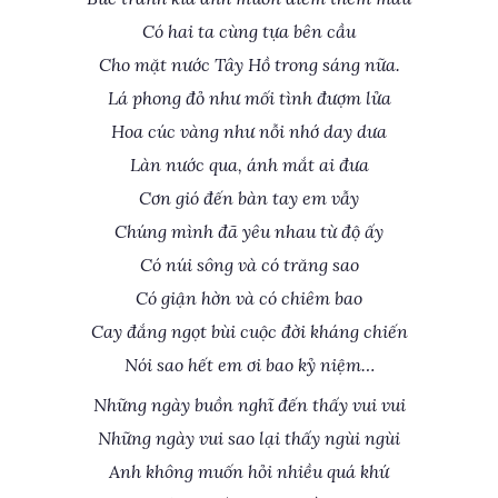
Có hai ta cùng tựa bên cầu
Cho mặt nước Tây Hồ trong sáng nữa.
Lá phong đỏ như mối tình đượm lửa
Hoa cúc vàng như nỗi nhớ day dưa
Làn nước qua, ánh mắt ai đưa
Cơn gió đến bàn tay em vẫy
Chúng mình đã yêu nhau từ độ ấy
Có núi sông và có trăng sao
Có giận hờn và có chiêm bao
Cay đắng ngọt bùi cuộc đời kháng chiến
Nói sao hết em ơi bao kỷ niệm…
Những ngày buồn nghĩ đến thấy vui vui
Những ngày vui sao lại thấy ngùi ngùi
Anh không muốn hỏi nhiều quá khứ