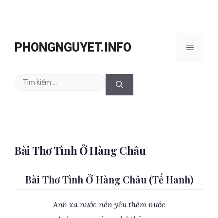
Chuyển
đến
PHONGNGUYET.INFO
Menu
nội
dung
Tìm
kiếm
cho:
Bài Thơ Tình Ở Hàng Châu
Bài Thơ Tình Ở Hàng Châu (Tế Hanh)
Anh xa nước nên yêu thêm nước