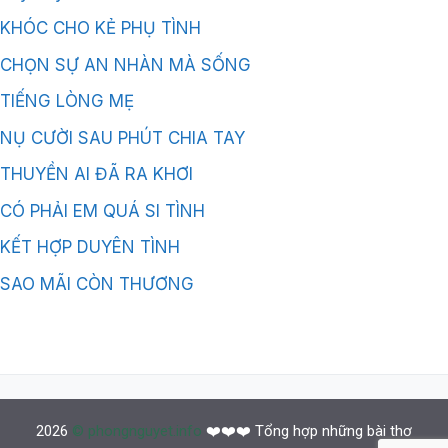
KHÓC CHO KẺ PHỤ TÌNH
CHỌN SỰ AN NHÀN MÀ SỐNG
TIẾNG LÒNG MẸ
NỤ CƯỜI SAU PHÚT CHIA TAY
THUYỀN AI ĐÃ RA KHƠI
CÓ PHẢI EM QUÁ SI TÌNH
KẾT HỢP DUYÊN TÌNH
SAO MÃI CÒN THƯƠNG
2026
© phongnguyet.info
❤️❤️❤️ Tổng hợp những bài thơ