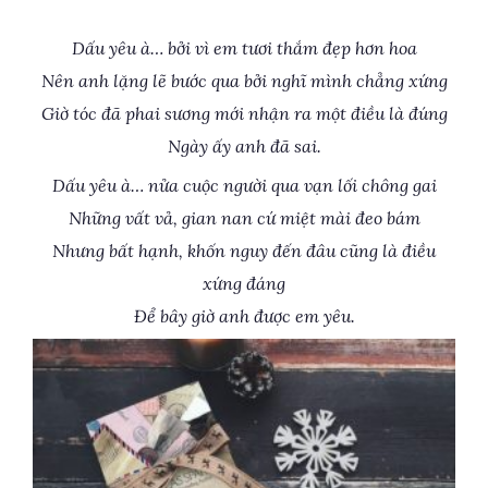
Dấu yêu à… bởi vì em tươi thắm đẹp hơn hoa
Nên anh lặng lẽ bước qua bởi nghĩ mình chẳng xứng
Giờ tóc đã phai sương mới nhận ra một điều là đúng
Ngày ấy anh đã sai.
Dấu yêu à… nửa cuộc người qua vạn lối chông gai
Những vất vả, gian nan cứ miệt mài đeo bám
Nhưng bất hạnh, khốn nguy đến đâu cũng là điều
xứng đáng
Để bây giờ anh được em yêu.