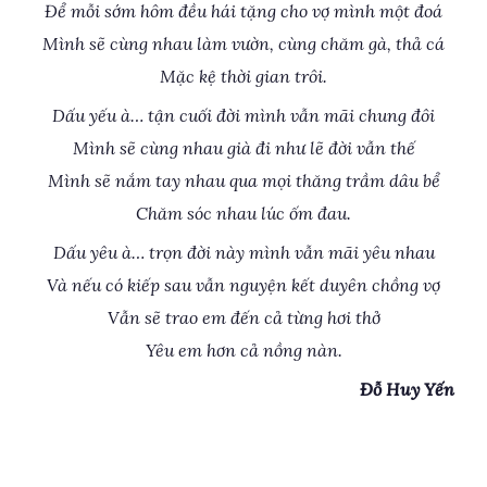
Để mỗi sớm hôm đều hái tặng cho vợ mình một đoá
Mình sẽ cùng nhau làm vườn, cùng chăm gà, thả cá
Mặc kệ thời gian trôi.
Dấu yếu à… tận cuối đời mình vẫn mãi chung đôi
Mình sẽ cùng nhau già đi như lẽ đời vẫn thế
Mình sẽ nắm tay nhau qua mọi thăng trầm dâu bể
Chăm sóc nhau lúc ốm đau.
Dấu yêu à… trọn đời này mình vẫn mãi yêu nhau
Và nếu có kiếp sau vẫn nguyện kết duyên chồng vợ
Vẫn sẽ trao em đến cả từng hơi thở
Yêu em hơn cả nồng nàn.
Đỗ Huy Yến