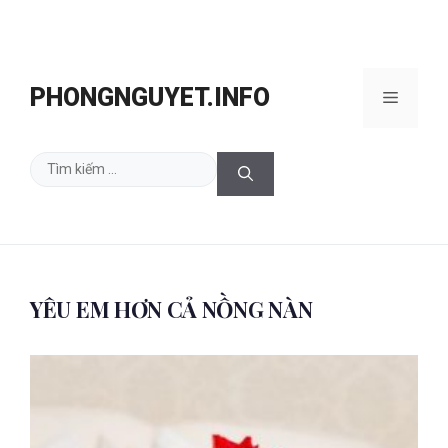
Chuyển
đến
PHONGNGUYET.INFO
Menu
nội
dung
Tìm
kiếm
cho:
YÊU EM HƠN CẢ NỒNG NÀN