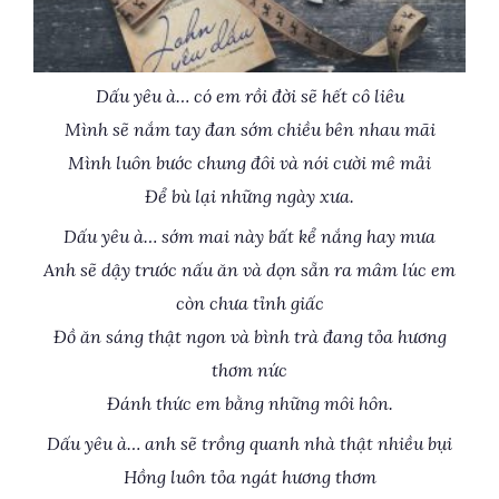
Dấu yêu à… có em rồi đời sẽ hết cô liêu
Mình sẽ nắm tay đan sớm chiều bên nhau mãi
Mình luôn bước chung đôi và nói cười mê mải
Để bù lại những ngày xưa.
Dấu yêu à… sớm mai này bất kể nắng hay mưa
Anh sẽ dậy trước nấu ăn và dọn sẵn ra mâm lúc em
còn chưa tỉnh giấc
Đồ ăn sáng thật ngon và bình trà đang tỏa hương
thơm nức
Đánh thức em bằng những môi hôn.
Dấu yêu à… anh sẽ trồng quanh nhà thật nhiều bụi
Hồng luôn tỏa ngát hương thơm