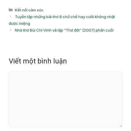
Danh
Kết nối cảm xúc
mục
Tuyển tập những bài thơ 8 chữ chế hay cười không nhặt
được miệng
Nhà thơ Bùi Chí Vinh và tập “Thơ đời” (2007) phần cuối
Viết một bình luận
Bình
luận