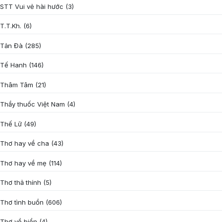
STT Vui vẻ hài hước
(3)
T.T.Kh.
(6)
Tản Đà
(285)
Tế Hanh
(146)
Thâm Tâm
(21)
Thầy thuốc Việt Nam
(4)
Thế Lữ
(49)
Thơ hay về cha
(43)
Thơ hay về mẹ
(114)
Thơ thả thính
(5)
Thơ tình buồn
(606)
Thơ về biển
(4)