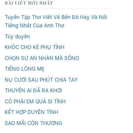
BÀI VIẾT MỚI NHẤT
Tuyển Tập Thơ Viết Về Bến Đò Hay Và Nổi
Tiếng Nhất Của Anh Thơ
Tùy duyên
KHÓC CHO KẺ PHỤ TÌNH
CHỌN SỰ AN NHÀN MÀ SỐNG
TIẾNG LÒNG MẸ
NỤ CƯỜI SAU PHÚT CHIA TAY
THUYỀN AI ĐÃ RA KHƠI
CÓ PHẢI EM QUÁ SI TÌNH
KẾT HỢP DUYÊN TÌNH
SAO MÃI CÒN THƯƠNG