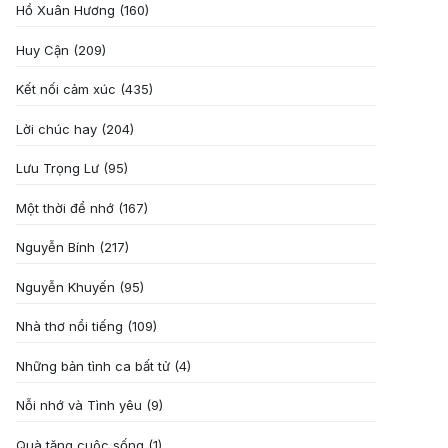
Hồ Xuân Hương
(160)
Huy Cận
(209)
Kết nối cảm xúc
(435)
Lời chúc hay
(204)
Lưu Trọng Lư
(95)
Một thời để nhớ
(167)
Nguyễn Bính
(217)
Nguyễn Khuyến
(95)
Nhà thơ nổi tiếng
(109)
Những bản tình ca bất tử
(4)
Nỗi nhớ và Tình yêu
(9)
Quà tặng cuôc sống
(1)