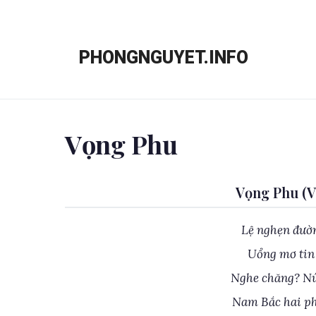
Chuyển
đến
PHONGNGUYET.INFO
nội
dung
Vọng Phu
Vọng Phu (
Lệ nghẹn đườn
Uổng mơ tin 
Nghe chăng? Nú
Nam Bắc hai ph