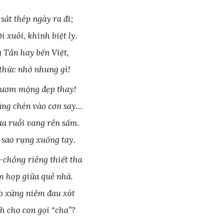
sắt thép ngày ra đi;
 xuôi, khinh biệt ly.
g Tần hay bến Việt,
 thức nhớ nhung gì!
gươm mộng đẹp thay!
ng chén vào cơn say…
ựa ruổi vang rền sấm.
 sao rụng xuống tay.
chồng riêng thiết tha
 họp giữa quê nhà.
o xứng niềm đau xót
 cho con gọi “cha”?