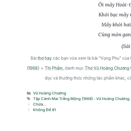
Ôi mây Hoài-t
Khói bạc mây 
Mây khói hai
Cũng mòn gan
(Sài
Bài
thơ hay
các bạn vừa xem là bài “Vọng Phu” của 
(1968)
>
Thi Phẩm
, danh mục
Thơ Vũ Hoàng Chương
đọc và thưởng thức những tác phẩm khác, còn
Danh
Vũ Hoàng Chương
mục
Thẻ
Tập Cành Mai Trắng Mộng (1968) - Vũ Hoàng Chương
,
Chừa…
Không Đề 81