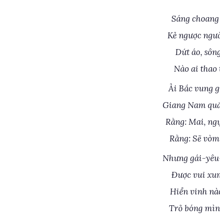
Sáng choang 
Kẻ ngược người
Dứt áo, sôn
Nào ai thao
Ải Bắc vung 
Giang Nam quă
Rằng: Mai, ng
Rằng: Sẽ vòm
Nhưng gái-yêu-
Được vui xum
Hiển vinh nà
Trỏ bóng mình