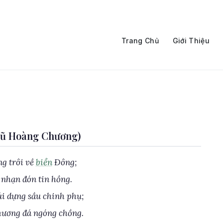
Trang Chủ
Giới Thiệu
Vũ Hoàng Chương)
g trôi về
biển
Đông;
nhạn đón tin hồng.
i dựng sầu chinh phụ;
ương đá ngóng chồng.