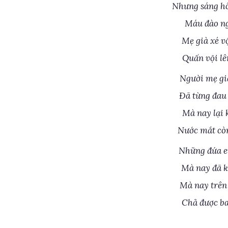
Nhưng sáng hô
Máu đào ng
Mẹ già xé v
Quấn vội lê
Người mẹ già
Đã từng đau 
Mà nay lại 
Nước mắt còn
Những đứa em
Mà nay đã k
Mà nay trên
Chả được bao