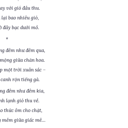
y với gió đầu thu.
 lại bao nhiêu gió,
ờ đây bạc dưới mồ.
*
ng đêm như đêm qua,
mộng giữa chăn hoa.
p một trời xuân sắc –
 canh rộn tiếng gà.
ng đêm như đêm kia,
h lạnh gió thu về.
o thức ôm cho chặt,
g mềm giữa giấc mê…