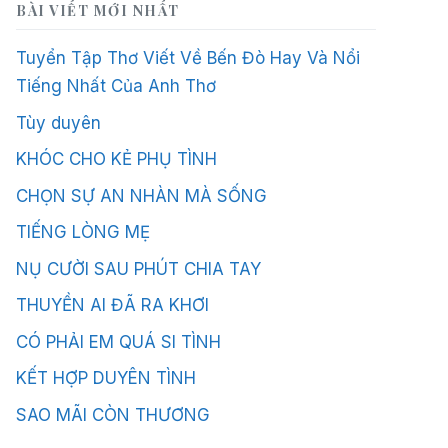
BÀI VIẾT MỚI NHẤT
Tuyển Tập Thơ Viết Về Bến Đò Hay Và Nổi
Tiếng Nhất Của Anh Thơ
Tùy duyên
KHÓC CHO KẺ PHỤ TÌNH
CHỌN SỰ AN NHÀN MÀ SỐNG
TIẾNG LÒNG MẸ
NỤ CƯỜI SAU PHÚT CHIA TAY
THUYỀN AI ĐÃ RA KHƠI
CÓ PHẢI EM QUÁ SI TÌNH
KẾT HỢP DUYÊN TÌNH
SAO MÃI CÒN THƯƠNG