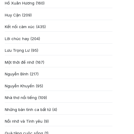
Hồ Xuân Hương
(160)
Huy Cận
(209)
Kết nối cảm xúc
(435)
Lời chúc hay
(204)
Lưu Trọng Lư
(95)
Một thời để nhớ
(167)
Nguyễn Bính
(217)
Nguyễn Khuyến
(95)
Nhà thơ nổi tiếng
(109)
Những bản tình ca bất tử
(4)
Nỗi nhớ và Tình yêu
(9)
Quà tặng cuôc sống
(1)