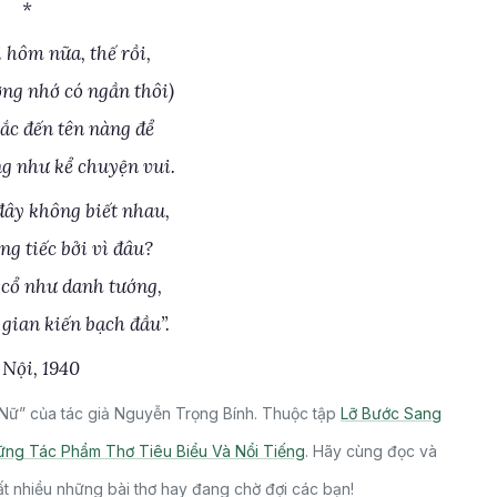
*
 hôm nữa, thế rồi,
ơng nhớ có ngần thôi)
ắc đến tên nàng để
g như kể chuyện vui.
đây không biết nhau,
ng tiếc bởi vì đâu?
cổ như danh tướng,
gian kiến bạch đầu”.
Nội, 1940
 Nữ” của tác giả Nguyễn Trọng Bính. Thuộc tập
Lỡ Bước Sang
ng Tác Phẩm Thơ Tiêu Biểu Và Nổi Tiếng
. Hãy cùng đọc và
t nhiều những bài thơ hay đang chờ đợi các bạn!