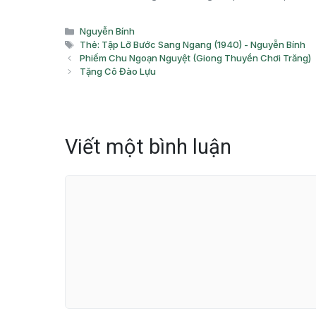
Danh
Nguyễn Bính
mục
Thẻ
Thẻ: Tập Lỡ Bước Sang Ngang (1940) - Nguyễn Bính
Phiếm Chu Ngoạn Nguyệt (Giong Thuyền Chơi Trăng)
Tặng Cô Đào Lựu
Viết một bình luận
Bình
luận