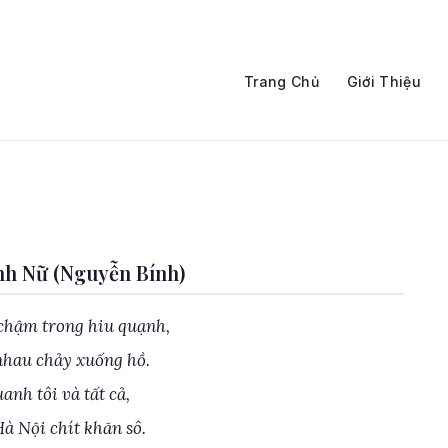
Trang Chủ
Giới Thiệu
nh Nữ (Nguyễn Bính)
chậm trong hiu quạnh,
 nhau chảy xuống hồ.
anh tôi và tất cả,
à Nội chít khăn sô.