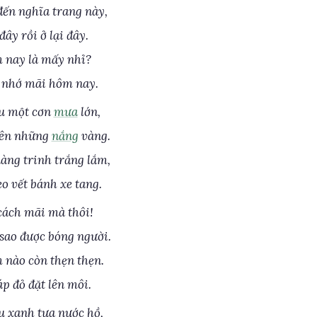
ến nghĩa trang này,
ây rồi ở lại đây.
 nay là mấy nhỉ?
i nhớ mãi hôm nay.
u một cơn
mưa
lớn,
lên những
nắng
vàng.
àng trinh trắng lắm,
o vết bánh xe tang.
cách mãi mà thôi!
sao được bóng người.
nào còn thẹn thẹn.
p đỏ đặt lên môi.
 xanh tựa nước hồ,