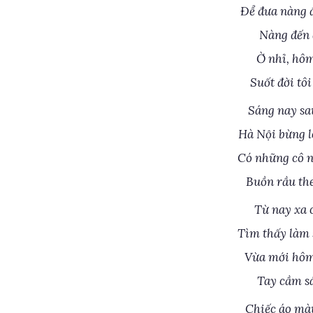
Để đưa nàng đ
Nàng đến đ
Ờ nhỉ, hôm
Suốt đời tô
Sáng nay sa
Hà Nội bừng 
Có những cô n
Buồn rầu the
Từ nay xa 
Tìm thấy làm 
Vừa mới hôm 
Tay cầm sá
Chiếc áo màu