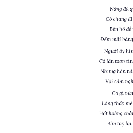
Nàng đã qu
Có chàng đi
Bên hồ để
Đếm mãi bâng 
Người ấy hìn
Có lần toan tí
Nhưng hồn nàn
Vội cắm ngh
Có gì vừ
Lòng thấy mề
Hốt hoảng chàn
Bàn tay lại