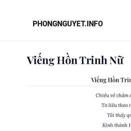
Chuyển
đến
PHONGNGUYET.INFO
nội
dung
Viếng Hồn Trinh Nữ
Viếng Hồn Tri
Chiều về chầm 
Tơ liễu theo
Tôi thấy qu
Kinh thành H