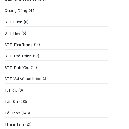
Quang Dũng
(45)
STT Buồn
(8)
STT Hay
(5)
STT Tâm Trạng
(14)
STT Thả Thính
(17)
STT Tình Yêu
(14)
STT Vui vẻ hài hước
(3)
T.T.Kh.
(6)
Tản Đà
(285)
Tế Hanh
(146)
Thâm Tâm
(21)