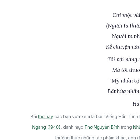
Chỉ một vài
(Người ta thư
Người ta nh
Kể chuyện nàn
Tôi với nàng 
Mà tôi thươ
“Mỹ nhân tự 
Bất hứa nhân 
Hà 
Bài
thơ hay
các bạn vừa xem là bài “Viếng Hồn Trinh
Ngang (1940)
, danh mục
Thơ Nguyễn Bính
trong
Nhữ
thưởng thức những tác phẩm khác, còn rấ