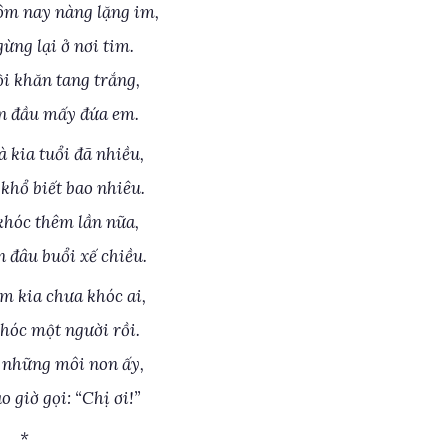
m nay nàng lặng im,
ừng lại ở nơi tim.
ội khăn tang trắng,
n đầu mấy đứa em.
 kia tuổi đã nhiều,
khổ biết bao nhiêu.
khóc thêm lần nữa,
 đâu buổi xế chiều.
 kia chưa khóc ai,
hóc một người rồi.
 những môi non ấy,
 giờ gọi: “Chị ơi!”
*