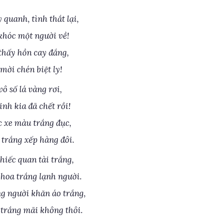
quanh, tình thắt lại,
 khóc một người về!
 thấy hồn cay đắng,
mời chén biệt ly!
ô số lá vàng rơi,
inh kia đã chết rồi!
c xe màu trắng đục,
 trắng xếp hàng đôi.
hiếc quan tài trắng,
hoa trắng lạnh người.
g người khăn áo trắng,
 trắng mãi không thôi.