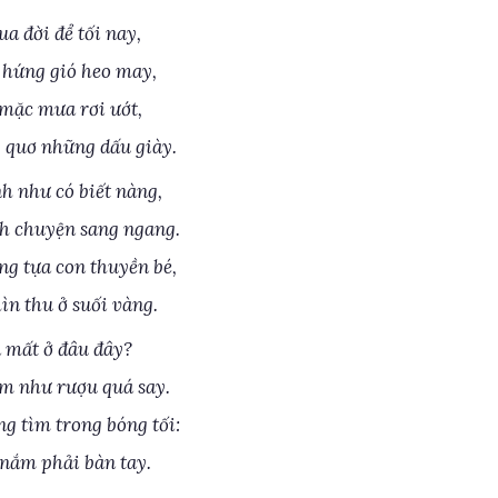
a đời để tối nay,
 hứng gió heo may,
 mặc mưa rơi ướt,
quơ những dấu giày.
h như có biết nàng,
nh chuyện sang ngang.
g tựa con thuyền bé,
ìn thu ở suối vàng.
a mất ở đâu đây?
m như rượu quá say.
g tìm trong bóng tối:
 nắm phải bàn tay.