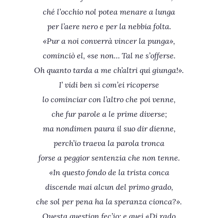
ché l’occhio nol potea menare a lunga
per l’aere nero e per la nebbia folta.
«Pur a noi converrà vincer la punga»,
cominciò el, «se non… Tal ne s’offerse.
Oh quanto tarda a me ch’altri qui giunga!».
I’ vidi ben sì com’ei ricoperse
lo cominciar con l’altro che poi venne,
che fur parole a le prime diverse;
ma nondimen paura il suo dir dienne,
perch’io traeva la parola tronca
forse a peggior sentenzia che non tenne.
«In questo fondo de la trista conca
discende mai alcun del primo grado,
che sol per pena ha la speranza cionca?».
Questa question fec’io; e quei «Di rado