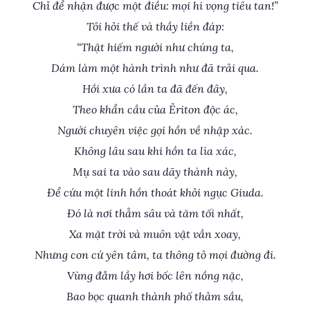
Chỉ để nhận được một điều: mọi hi vọng tiêu tan!”
Tôi hỏi thế và thầy liền đáp:
“Thật hiếm người như chúng ta,
Dám làm một hành trình như đã trải qua.
Hồi xưa có lần ta đã đến đây,
Theo khẩn cầu của Ẻriton độc ác,
Người chuyên việc gọi hồn về nhập xác.
Không lâu sau khi hồn ta lìa xác,
Mụ sai ta vào sau dãy thành này,
Để cứu một linh hồn thoát khỏi ngục Giuda.
Đó là nơi thẳm sâu và tăm tối nhất,
Xa mặt trời và muôn vật vần xoay,
Nhưng con cứ yên tâm, ta thông tỏ mọi đường đi.
Vùng đẫm lầy hơi bốc lên nồng nặc,
Bao bọc quanh thành phố thảm sầu,