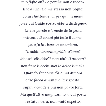
mio figlio ov’è? e perché non è teco?».
E io a lui: «Da me stesso non vegno:
colui ch’attende là, per qui mi mena
forse cui Guido vostro ebbe a disdegno».
Le sue parole e ‘l modo de la pena
m’avean di costui già letto il nome;
però fu la risposta così piena.
Di subito drizzato gridò: «Come?
dicesti “elli ebbe”? non viv’elli ancora?
non fiere li occhi suoi lo dolce lume?».
Quando s’accorse d’alcuna dimora
ch’io facea dinanzi a la risposta,
supin ricadde e più non parve fora.
Ma quell’altro magnanimo, a cui posta
restato m’era, non mutò aspetto,