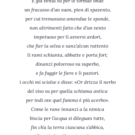
E già venia su per le torbide onde
un fracasso d’un suon, pien di spavento,
per cui tremavano amendue le sponde,
non altrimenti fatto che d’un vento
impetuoso per li avversi ardori,
che fier la selva e sanz’alcun rattento
li rami schianta, abbatte e porta fori;
dinanzi polveroso va superbo,
e fa fuggir le fiere e li pastori.
i occhi mi sciolse e disse: «Or drizza il nerbo
del viso su per quella schiuma antica
per indi ove quel fummo è più acerbo».
Come le rane innanzi a la nimica
biscia per l’acqua si dileguan tutte,
fin ch’a la terra ciascuna s’abbica,