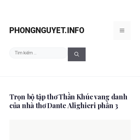
Chuyển
đến
PHONGNGUYET.INFO
Menu
nội
dung
Tìm
kiếm
cho:
Trọn bộ tập thơ Thần Khúc vang danh
của nhà thơ Dante Alighieri phần 3