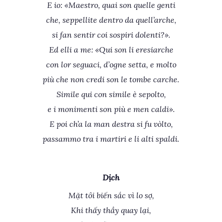
E io: «Maestro, quai son quelle genti
che, seppellite dentro da quell’arche,
si fan sentir coi sospiri dolenti?».
Ed elli a me: «Qui son li eresiarche
con lor seguaci, d’ogne setta, e molto
più che non credi son le tombe carche.
Simile qui con simile è sepolto,
e i monimenti son più e men caldi».
E poi ch’a la man destra si fu vòlto,
passammo tra i martiri e li alti spaldi.
Dịch
Mặt tôi biến sắc vì lo sợ,
Khi thấy thầy quay lại,