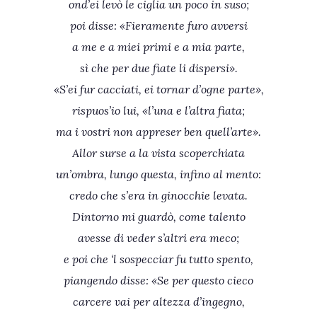
ond’ei levò le ciglia un poco in suso;
poi disse: «Fieramente furo avversi
a me e a miei primi e a mia parte,
sì che per due fiate li dispersi».
«S’ei fur cacciati, ei tornar d’ogne parte»,
rispuos’io lui, «l’una e l’altra fiata;
ma i vostri non appreser ben quell’arte».
Allor surse a la vista scoperchiata
un’ombra, lungo questa, infino al mento:
credo che s’era in ginocchie levata.
Dintorno mi guardò, come talento
avesse di veder s’altri era meco;
e poi che ‘l sospecciar fu tutto spento,
piangendo disse: «Se per questo cieco
carcere vai per altezza d’ingegno,