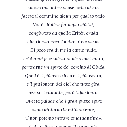
incontra», mi rispuose, «che di noi
faccia il cammino alcun per qual io vado.
Ver è ch’altra fiata qua giù fui,
congiurato da quella Eritón cruda
che richiamava l’ombre a’ corpi sui.
Di poco era di me la carne nuda,
ch’ella mi fece intrar dentr’a quel muro,
per trarne un spirto del cerchio di Giuda.
Quell’è ‘l più basso loco e ‘l più oscuro,
e ‘l più lontan dal ciel che tutto gira:
ben so ‘l cammin; però ti fa sicuro.
Questa palude che ‘l gran puzzo spira
cigne dintorno la città dolente,
u’ non potemo intrare omai sanz’ira».
E altro disse, ma non l’ho a mente;