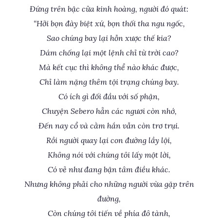
Đứng trên bậc cửa kinh hoàng, người đó quát:
“Hỡi bọn đày biệt xứ, bọn thối tha ngu ngốc,
Sao chúng bay lại hỗn xược thế kia?
Dám chống lại một lệnh chỉ từ trời cao?
Mà kết cục thì không thể nào khác được,
Chỉ làm nặng thêm tội trạng chúng bay.
Có ích gì đối đầu với số phận,
Chuyện Sebero hẳn các ngươi còn nhớ,
Đến nay cổ và cằm hắn vẫn còn trơ trụi.
Rồi người quay lại con đường lầy lội,
Không nói với chúng tôi lấy một lời,
Có vẻ như đang bận tâm điều khác.
Nhưng không phải cho những người vừa gặp trên
đường,
Còn chúng tôi tiến về phía đô tành,