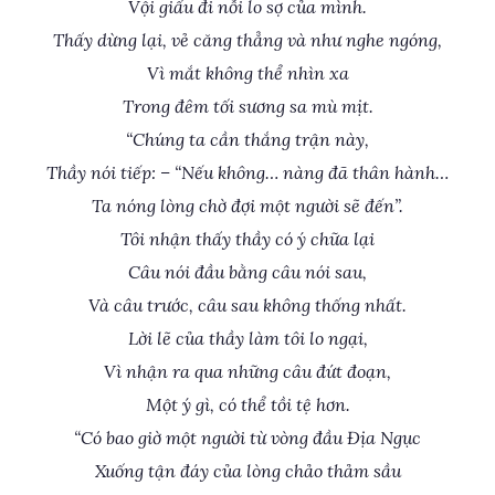
Vội giấu đi nỗi lo sợ của mình.
Thấy dừng lại, vẻ căng thẳng và như nghe ngóng,
Vì mắt không thể nhìn xa
Trong đêm tối sương sa mù mịt.
“Chúng ta cần thắng trận này,
Thầy nói tiếp: – “Nếu không… nàng đã thân hành…
Ta nóng lòng chờ đợi một người sẽ đến”.
Tôi nhận thấy thầy có ý chữa lại
Câu nói đầu bằng câu nói sau,
Và câu trước, câu sau không thống nhất.
Lời lẽ của thầy làm tôi lo ngại,
Vì nhận ra qua những câu đứt đoạn,
Một ý gì, có thể tồi tệ hơn.
“Có bao giờ một người từ vòng đầu Địa Ngục
Xuống tận đáy của lòng chảo thảm sầu