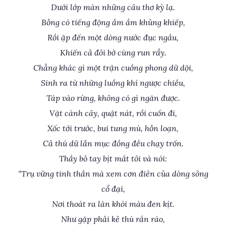
Dưới lớp màn những câu thơ kỳ lạ.
Bỗng có tiếng động ầm ầm khủng khiếp,
Rồi ập đến một dòng nước đục ngầu,
Khiến cả đôi bờ cùng run rẩy.
Chẳng khác gì một trận cuồng phong dữ dội,
Sinh ra từ những luồng khí ngược chiều,
Táp vào rừng, không có gì ngăn được.
Vặt cành cây, quật nát, rồi cuốn đi,
Xốc tới trước, bui tung mù, hỗn loạn,
Cả thú dữ lẫn mục đồng đều chạy trốn.
Thầy bỏ tay bịt mắt tôi và nói:
“Trụ vững tinh thần mà xem cơn điên của dòng sông
cổ đại,
Nơi thoát ra làn khói màu đen kịt.
Như gặp phải kẻ thù rắn ráo,