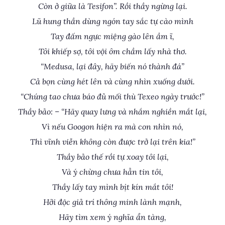
Còn ở giữa là Tesifon”. Rồi thầy ngừng lại.
Lũ hung thần dùng ngón tay sắc tự cào mình
Tay đấm ngực miệng gào lên ầm ĩ,
Tôi khiếp sợ, tôi vội ôm chầm lấy nhà thơ.
“Medusa, lại đây, hãy biến nó thành đá”
Cả bọn cùng hét lên và cùng nhìn xuống dưới.
“Chúng tao chưa báo đủ mối thù Texeo ngày trước!”
Thầy bảo: – “Hãy quay lưng và nhắm nghiền mắt lại,
Vì nếu Googon hiện ra mà con nhìn nó,
Thì vĩnh viễn không còn được trở lại trên kia!”
Thầy bảo thế rồi tự xoay tôi lại,
Và ý chừng chưa hẳn tin tôi,
Thầy lấy tay mình bịt kín mắt tôi!
Hỡi độc giả trí thông minh lành mạnh,
Hãy tìm xem ý nghĩa ẩn tàng,