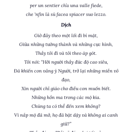
per un sentier ch’a una valle fiede,
che ‘nfin là sù facea spiacer suo lezzo.
Dịch
Giờ đây theo một lối đi bí mật,
Giữa những tường thành và những cực hình,
Thầy tôi đi và tôi theo áp gót.
Tôi nói: “Hỡi người thầy đức độ cao siêu,
Đã khiến con vâng ý Người, trở lại những miền vô
đạo,
Xin người chỉ giáo cho điều con muốn biết.
Những hồn ma trong các mộ kia.
Chúng ta có thể đến xem không?
Vì nắp mộ đã mở, họ đã bật dậy và không ai canh
giữ?”