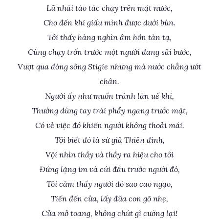
Lũ nhái táo tác chạy trên mặt nước,
Cho đến khi giấu mình được dưới bùn.
Tôi thấy hàng nghìn âm hồn tàn tạ,
Cùng chạy trốn trước một người đang sải bước,
Vượt qua dòng sông Stigie nhưng mà nước chẳng ướt
chân.
Người ấy như muốn tránh làn uế khí,
Thường dùng tay trái phẩy ngang trước mặt,
Có vẻ việc đó khiến người không thoải mái.
Tôi biết đó là sứ giả Thiên đình,
Vội nhìn thầy và thầy ra hiệu cho tôi
Đứng lặng im và cúi đầu trước người đó,
Tôi cảm thấy người đó sao cao ngạo,
Tiến đến cửa, lấy đũa con gõ nhẹ,
Cửa mở toang, không chút gì cưỡng lại!