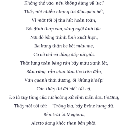
Không thể vào, nếu không dùng vũ lực.”
Thầy nói nhiều nhưng tôi đều quên hết,
Vì mắt tôi bị thu hút hoàn toàn,
Bởi đỉnh tháp cao, sáng ngời ánh lửa.
Nơi đó bỗng thình lình xuất hiện,
Ba hung thần be bét máu me,
Có cử chỉ và dáng dấp nữ giới.
Thắt lưng toàn bằng rắn bảy màu xanh lét,
Rắn rừng, rắn giun làm tóc trên đầu,
Vấn quanh thái dương, ôi khủng khiếp!
Còn thầy thì đã biết tất cả,
Đó là tùy tùng của nữ hoàng xứ vĩnh viễn đau thương,
Thầy nói với tôi: – “Trông kìa, bầy Erine hung dữ.
Bên trái là Megiera,
Aletto đang khóc than bên phải,