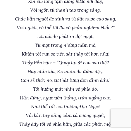
Xin vui lòng tạm dừng bước nơi đây,
Với ngôn từ thanh tao trong sáng,
Chắc hẳn người đc sinh ra từ đất nước cao sang,
Với người, có thể tôi đã có phần nghiêm khắc?”
Lời nói đó phát ra đột ngột,
Từ một trong những nấm mồ,
Khiến tôi run sợ tiến sát thầy tôi hơn nữa!
Thầy liền bảo: – “Quay lại đi con sao thế?
Hãy nhìn kìa, Farinata đã đứng dậy,
Con sẽ thấy nó, từ thắt lưng đến đỉnh đầu.”
Tôi hướng mắt nhìn về phía đó,
Hắn đứng, ngực ưỡn thẳng, trán ngẩng cao,
Như thể rất coi thường Địa Ngục!
Với bàn tay dũng cảm và cương quyết,
Thầy đẩy tôi về phía hắn, giữa các phần mộ,