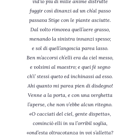
vid’io più di mille anime distrutte
fuggir così dinanzi ad un ch’al passo
passava Stige con le piante asciutte.
Dal volto rimovea quell’aere grasso,
menando la sinistra innanzi spesso;
e sol di quell’angoscia parea lasso.
Ben m’accorsi ch’elli era da ciel messo,
e volsimi al maestro; e quei fé segno
ch’i’ stessi queto ed inchinassi ad esso.
Ahi quanto mi parea pien di disdegno!
Venne a la porta, e con una verghetta
l’aperse, che non v’ebbe alcun ritegno.
«O cacciati del ciel, gente dispetta»,
cominciò elli in su l’orribil soglia,
«ond’esta oltracotanza in voi s’alletta?