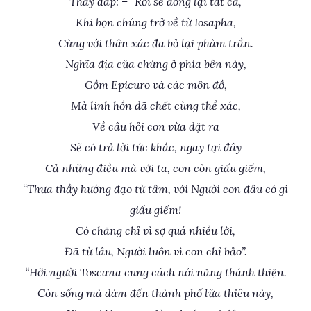
Thầy đáp: – “Rồi sẽ đóng lại tất cả,
Khi bọn chúng trở về từ Iosapha,
Cùng với thân xác đã bỏ lại phàm trần.
Nghĩa địa của chúng ở phía bên này,
Gồm Epicuro và các môn đồ,
Mà linh hồn đã chết cùng thể xác,
Về câu hỏi con vừa đặt ra
Sẽ có trả lời tức khắc, ngay tại đây
Cả những điều mà với ta, con còn giấu giếm,
“Thưa thầy hướng đạo từ tâm, với Người con đâu có gì
giấu giếm!
Có chăng chỉ vì sợ quá nhiều lời,
Đã từ lâu, Người luôn vì con chỉ bảo”.
“Hỡi người Toscana cung cách nói năng thánh thiện.
Còn sống mà dám đến thành phố lửa thiêu này,