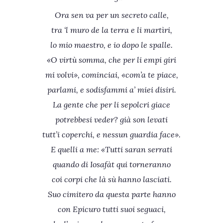
Ora sen va per un secreto calle,
tra ‘l muro de la terra e li martìri,
lo mio maestro, e io dopo le spalle.
«O virtù somma, che per li empi giri
mi volvi», cominciai, «com’a te piace,
parlami, e sodisfammi a’ miei disiri.
La gente che per li sepolcri giace
potrebbesi veder? già son levati
tutt’i coperchi, e nessun guardia face».
E quelli a me: «Tutti saran serrati
quando di Iosafàt qui torneranno
coi corpi che là sù hanno lasciati.
Suo cimitero da questa parte hanno
con Epicuro tutti suoi seguaci,