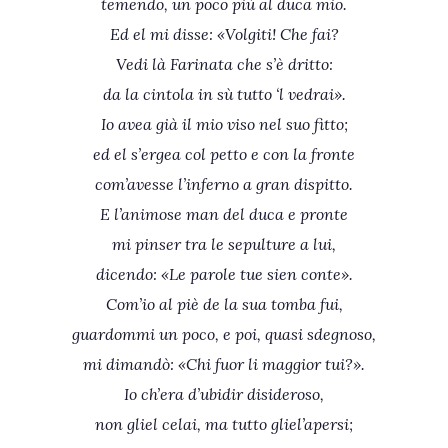
temendo, un poco più al duca mio.
Ed el mi disse: «Volgiti! Che fai?
Vedi là Farinata che s’è dritto:
da la cintola in sù tutto ‘l vedrai».
Io avea già il mio viso nel suo fitto;
ed el s’ergea col petto e con la fronte
com’avesse l’inferno a gran dispitto.
E l’animose man del duca e pronte
mi pinser tra le sepulture a lui,
dicendo: «Le parole tue sien conte».
Com’io al piè de la sua tomba fui,
guardommi un poco, e poi, quasi sdegnoso,
mi dimandò: «Chi fuor li maggior tui?».
Io ch’era d’ubidir disideroso,
non gliel celai, ma tutto gliel’apersi;