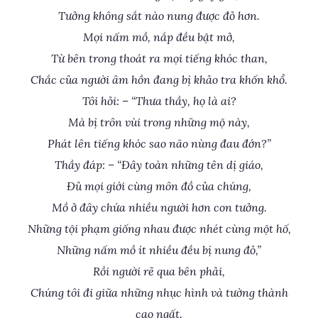
Tưởng không sắt nào nung được đỏ hơn.
Mọi nấm mồ, nắp đều bật mở,
Từ bên trong thoát ra mọi tiếng khóc than,
Chắc của người âm hồn đang bị khảo tra khốn khổ.
Tôi hỏi: – “Thưa thầy, họ là ai?
Mà bị trôn vùi trong những mộ này,
Phát lên tiếng khóc sao não nùng đau đớn?”
Thầy đáp: – “Đây toàn những tên dị giáo,
Đủ mọi giới cùng môn đồ của chúng,
Mồ ở đây chứa nhiều người hơn con tưởng.
Những tội phạm giống nhau được nhét cùng một hố,
Những nấm mồ ít nhiều đều bị nung đỏ,”
Rồi người rẽ qua bên phải,
Chúng tôi đi giữa những nhục hình và tường thành
cao ngất.