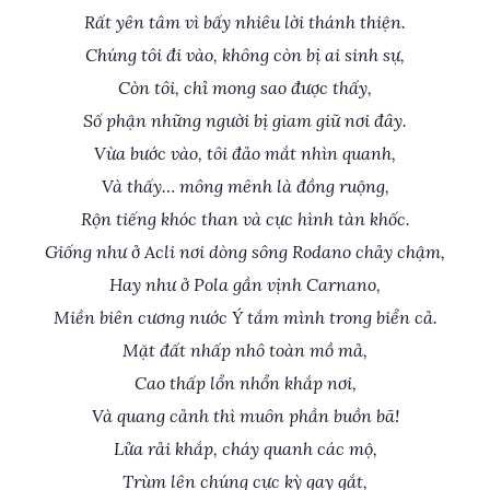
Rất yên tâm vì bấy nhiêu lời thánh thiện.
Chúng tôi đi vào, không còn bị ai sinh sự,
Còn tôi, chỉ mong sao được thấy,
Số phận những người bị giam giữ nơi đây.
Vừa bước vào, tôi đảo mắt nhìn quanh,
Và thấy… mông mênh là đồng ruộng,
Rộn tiếng khóc than và cực hình tàn khốc.
Giống như ở Acli nơi dòng sông Rodano chảy chậm,
Hay như ở Pola gần vịnh Carnano,
Miền biên cương nước Ý tắm mình trong biển cả.
Mặt đất nhấp nhô toàn mồ mả,
Cao thấp lổn nhổn khắp nơi,
Và quang cảnh thì muôn phần buồn bã!
Lửa rải khắp, cháy quanh các mộ,
Trùm lên chúng cực kỳ gay gắt,