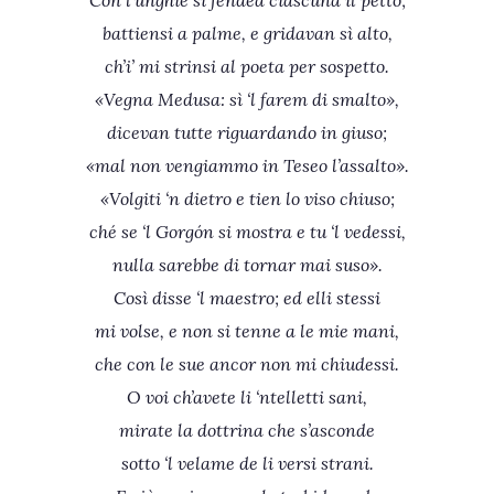
Con l’unghie si fendea ciascuna il petto;
battiensi a palme, e gridavan sì alto,
ch’i’ mi strinsi al poeta per sospetto.
«Vegna Medusa: sì ‘l farem di smalto»,
dicevan tutte riguardando in giuso;
«mal non vengiammo in Teseo l’assalto».
«Volgiti ‘n dietro e tien lo viso chiuso;
ché se ‘l Gorgón si mostra e tu ‘l vedessi,
nulla sarebbe di tornar mai suso».
Così disse ‘l maestro; ed elli stessi
mi volse, e non si tenne a le mie mani,
che con le sue ancor non mi chiudessi.
O voi ch’avete li ‘ntelletti sani,
mirate la dottrina che s’asconde
sotto ‘l velame de li versi strani.