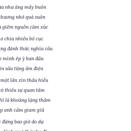
ựa như áng mây buồn
i thương nhớ quá suôn
ấu giếm nguồn cảm xúc
hơ chia nhiều bố cục
ng đánh thức nghĩa câu
o mình ép ý ban đầu
in sâu từng âm điệu
ột lần xin thấu hiểu
có thiếu sự quan tâm
hỉ là khoảng lặng thầm
p anh cầm giam giữ
 đừng bao giờ do dự