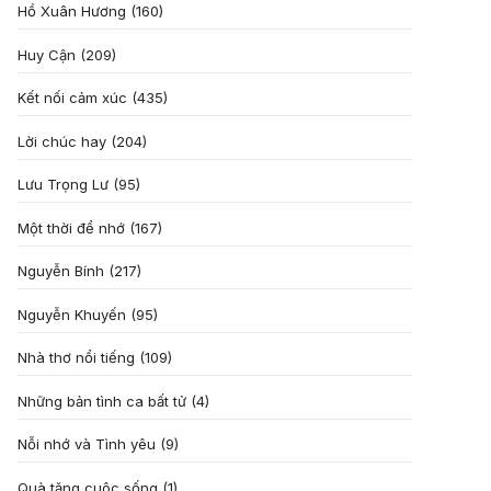
Hồ Xuân Hương
(160)
Huy Cận
(209)
Kết nối cảm xúc
(435)
Lời chúc hay
(204)
Lưu Trọng Lư
(95)
Một thời để nhớ
(167)
Nguyễn Bính
(217)
Nguyễn Khuyến
(95)
Nhà thơ nổi tiếng
(109)
Những bản tình ca bất tử
(4)
Nỗi nhớ và Tình yêu
(9)
Quà tặng cuôc sống
(1)