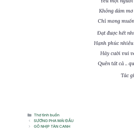
Yêu một người 
Không dám mơ n
Chỉ mong muốn 
Đạt được hết nh
Hạnh phúc nhiều 
Hãy cười vui 
Quên tất cả .. 
Tác g
Danh
Thơ tình buồn
mục
SƯƠNG PHA MÁI ĐẦU
GÕ NHỊP TÀN CANH