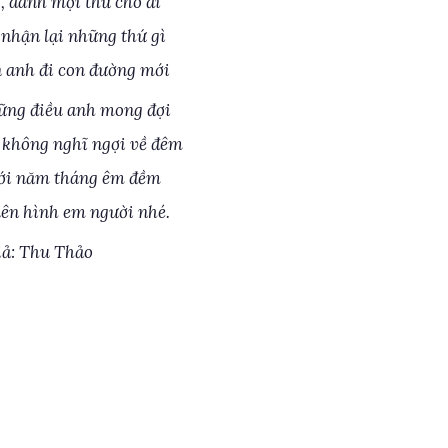
, dành mọi thứ cho đi
hận lại những thứ gì
anh đi con đường mới
ững điều anh mong đợi
không nghĩ ngợi về đêm
với năm tháng êm đềm
quên hình em người nhé.
iả: Thu Thảo