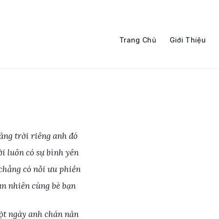
Trang Chủ
Giới Thiệu
ảng trời riêng anh đó
i luôn có sự bình yên
chẳng có nỗi ưu phiền
an nhiên cùng bè bạn
ột ngày anh chán nản