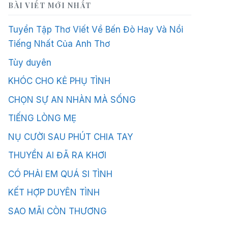
BÀI VIẾT MỚI NHẤT
Tuyển Tập Thơ Viết Về Bến Đò Hay Và Nổi
Tiếng Nhất Của Anh Thơ
Tùy duyên
KHÓC CHO KẺ PHỤ TÌNH
CHỌN SỰ AN NHÀN MÀ SỐNG
TIẾNG LÒNG MẸ
NỤ CƯỜI SAU PHÚT CHIA TAY
THUYỀN AI ĐÃ RA KHƠI
CÓ PHẢI EM QUÁ SI TÌNH
KẾT HỢP DUYÊN TÌNH
SAO MÃI CÒN THƯƠNG