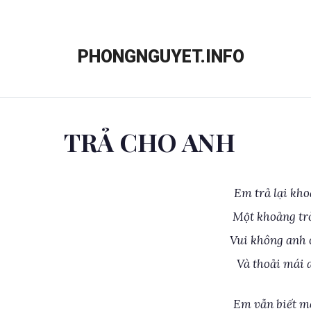
Chuyển
đến
PHONGNGUYET.INFO
nội
dung
TRẢ CHO ANH
Em trả lại kho
Một khoảng trờ
Vui không anh 
Và thoải mái 
Em vẫn biết m