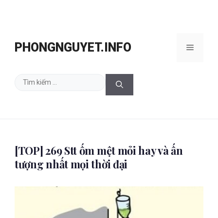
Chuyển
đến
PHONGNGUYET.INFO
Menu
nội
dung
Tìm
kiếm
cho:
[TOP] 269 Stt ốm mệt mỏi hay và ấn
tượng nhất mọi thời đại