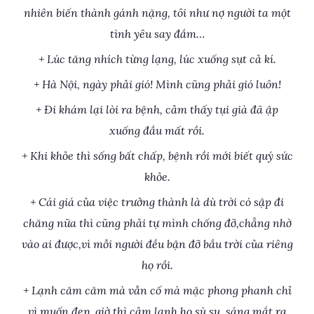
nhiên biến thành gánh nặng, tôi như nợ người ta một
tình yêu say đắm…
+ Lúc tăng nhích từng lạng, lúc xuống sụt cả kí.
+ Hà Nội, ngày phải gió! Mình cũng phải gió luôn!
+ Đi khám lại lòi ra bệnh, cảm thấy tụi già đã ập
xuống đầu mất rồi.
+ Khi khỏe thì sống bất chấp, bệnh rồi mới biết quý sức
khỏe.
+ Cái giá của việc trưởng thành là dù trời có sập đi
chăng nữa thì cũng phải tự mình chống đỡ,chẳng nhờ
vào ai được,vì mỗi người đều bận đỡ bầu trời của riêng
họ rồi.
+ Lạnh căm căm mà vẫn cố mà mặc phong phanh chỉ
vì muốn đẹp, giờ thì cảm lạnh ho sù sụ, sáng mắt ra