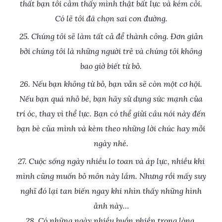
thất bạn tôi cảm thấy mình thật bất lực và kém cỏi.
Có lẽ tôi đã chọn sai con đường.
25. Chúng tôi sẽ làm tất cả để thành công. Đơn giản
bởi chúng tôi là những người trẻ và chúng tôi không
bao giờ biết từ bỏ.
26. Nếu bạn không từ bỏ, bạn vẫn sẽ còn một cơ hội.
Nếu bạn quá nhỏ bé, bạn hãy sử dụng sức mạnh của
trí óc, thay vì thể lực. Bạn có thể giửi câu nói này đến
bạn bè của mình và kèm theo những lời chúc hay mỗi
ngày nhé.
27. Cuộc sống ngày nhiều lo toan và áp lực, nhiều khi
mình cũng muốn bỏ môn này lắm. Nhưng rồi mấy suy
nghĩ đó lại tan biến ngay khi nhìn thấy những hình
ảnh này…
28. Có những ngày nhiều buồn phiền trong lòng,