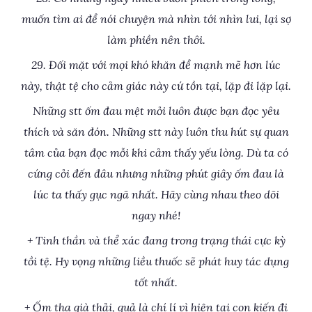
muốn tìm ai để nói chuyện mà nhìn tới nhìn lui, lại sợ
làm phiền nên thôi.
29. Đối mặt với mọi khó khăn để mạnh mẽ hơn lúc
này, thật tệ cho cảm giác này cứ tồn tại, lặp đi lặp lại.
Những stt ốm đau mệt mỏi luôn được bạn đọc yêu
thích và săn đón. Những stt này luôn thu hút sự quan
tâm của bạn đọc mỗi khi cảm thấy yếu lòng. Dù ta có
cứng cỏi đến đâu nhưng những phút giây ốm đau là
lúc ta thấy gục ngã nhất. Hãy cùng nhau theo dõi
ngay nhé!
+ Tinh thần và thể xác đang trong trạng thái cực kỳ
tồi tệ. Hy vọng những liều thuốc sẽ phát huy tác dụng
tốt nhất.
+ Ốm tha già thải, quả là chí lí vì hiện tại con kiến đi