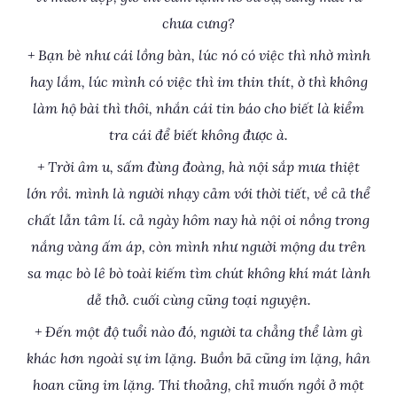
chưa cưng?
+ Bạn bè như cái lồng bàn, lúc nó có việc thì nhờ mình
hay lắm, lúc mình có việc thì im thin thít, ờ thì không
làm hộ bài thì thôi, nhắn cái tin báo cho biết là kiểm
tra cái để biết không được à.
+ Trời âm u, sấm đùng đoàng, hà nội sắp mưa thiệt
lớn rồi. mình là người nhạy cảm với thời tiết, về cả thể
chất lẫn tâm lí. cả ngày hôm nay hà nội oi nồng trong
nắng vàng ấm áp, còn mình như người mộng du trên
sa mạc bò lê bò toài kiếm tìm chút không khí mát lành
dễ thở. cuối cùng cũng toại nguyện.
+ Đến một độ tuổi nào đó, người ta chẳng thể làm gì
khác hơn ngoài sự im lặng. Buồn bã cũng im lặng, hân
hoan cũng im lặng. Thi thoảng, chỉ muốn ngồi ở một