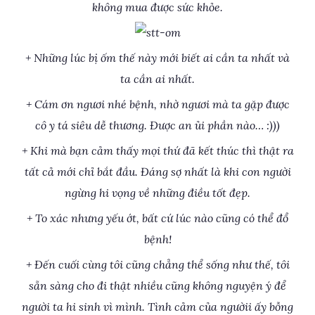
không mua được sức khỏe.
+ Những lúc bị ốm thế này mới biết ai cần ta nhất và
ta cần ai nhất.
+ Cám ơn ngươi nhé bệnh, nhờ ngươi mà ta gặp được
cô y tá siêu dễ thương. Được an ủi phần nào… :)))
+ Khi mà bạn cảm thấy mọi thứ đã kết thúc thì thật ra
tất cả mới chỉ bắt đầu. Đáng sợ nhất là khi con người
ngừng hi vọng về những điều tốt đẹp.
+ To xác nhưng yếu ớt, bất cứ lúc nào cũng có thể đổ
bệnh!
+ Đến cuối cùng tôi cũng chẳng thể sống như thế, tôi
sẵn sàng cho đi thật nhiều cũng không nguyện ý để
người ta hi sinh vì mình. Tình cảm của ngườii ấy bỗng