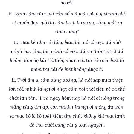
họ rồi.
9. Lạnh căm căm mà vẫn cố mà mặc phong phanh chỉ
vì muốn đẹp, giờ thì cảm lạnh ho sù sụ, sáng mắt ra
chưa cưng?
10. Bạn bè như cái lồng bàn, lúc nó có việc thì nhờ
mình hay lắm, lúc mình có việc thì im thin thít, ờ thì
không làm hộ bài thì thôi, nhắn cái tin báo cho biết là
kiểm tra cái để biết không được à.
11. Trời âm u, sấm đùng đoàng, hà nội sắp mưa thiệt
lớn rồi. mình là người nhạy cảm với thời tiết, về cả thể
chất lẫn tâm lí. cả ngày hôm nay hà nội oi nồng trong
nắng vàng ấm áp, còn mình như người mộng du trên
sa mạc bò lê bò toài kiếm tìm chút không khí mát lành
dễ thở. cuối cùng cũng toại nguyện.