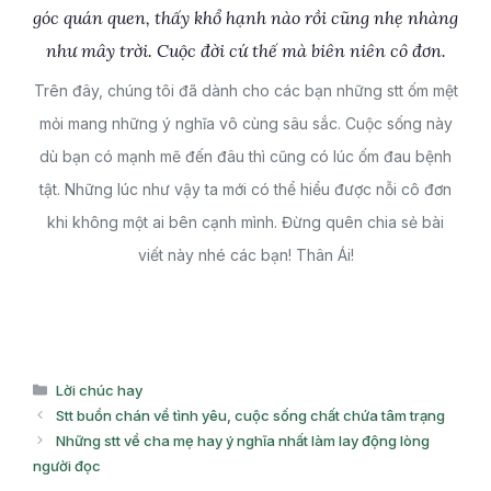
góc quán quen, thấy khổ hạnh nào rồi cũng nhẹ nhàng
như mây trời. Cuộc đời cứ thế mà biên niên cô đơn.
Trên đây, chúng tôi đã dành cho các bạn những stt ốm mệt
mỏi mang những ý nghĩa vô cùng sâu sắc. Cuộc sống này
dù bạn có mạnh mẽ đến đâu thì cũng có lúc ốm đau bệnh
tật. Những lúc như vậy ta mới có thể hiểu được nỗi cô đơn
khi không một ai bên cạnh mình. Đừng quên chia sẻ bài
viết này nhé các bạn! Thân Ái!
Danh
Lời chúc hay
mục
Stt buồn chán về tình yêu, cuộc sống chất chứa tâm trạng
Những stt về cha mẹ hay ý nghĩa nhất làm lay động lòng
người đọc