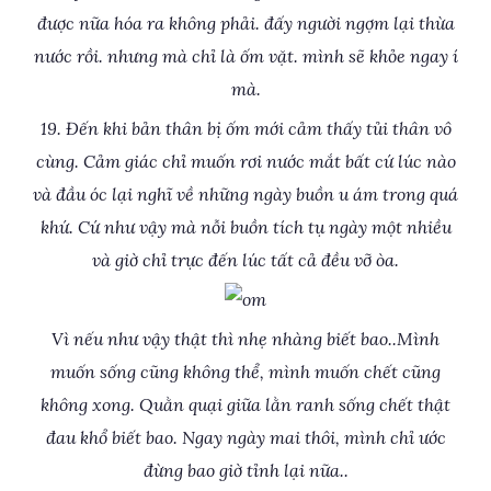
được nữa hóa ra không phải. đấy người ngợm lại thừa
nước rồi. nhưng mà chỉ là ốm vặt. mình sẽ khỏe ngay í
mà.
19. Đến khi bản thân bị ốm mới cảm thấy tủi thân vô
cùng. Cảm giác chỉ muốn rơi nước mắt bất cứ lúc nào
và đầu óc lại nghĩ về những ngày buồn u ám trong quá
khứ. Cứ như vậy mà nỗi buồn tích tụ ngày một nhiều
và giờ chỉ trực đến lúc tất cả đều vỡ òa.
Vì nếu như vậy thật thì nhẹ nhàng biết bao..Mình
muốn sống cũng không thể, mình muốn chết cũng
không xong. Quằn quại giữa lằn ranh sống chết thật
đau khổ biết bao. Ngay ngày mai thôi, mình chỉ ước
đừng bao giờ tỉnh lại nữa..