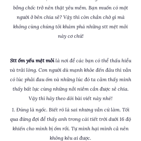
bỗng chốc trở nên thật yêu mềm. Bạn muốn có một
người ở bên chia sẻ? Vậy thì còn chần chờ gì mà
không cùng chúng tôi khám phá những stt mệt mỏi
này cơ chứ!
Stt ốm yếu mệt mỏi
là nơi để các bạn có thể thấu hiểu
và trải lòng. Con người dù mạnh khỏe đến đâu thì vẫn
có lúc phải đau ốm và những lúc đó ta cảm thấy mình
thấy bất lực cùng những nỗi niềm cần được sẻ chia.
Vậy thì hãy theo dõi bài viết này nhé!
1. Đúng là ngốc. Biết rõ là sai nhưng vẫn cứ làm. Tối
qua đứng đợi để thấy anh trong cái tiết trời dưới 16 độ
khiến cho mình bị ốm rồi. Tự mình hại mình cả nên
không kêu ai được.