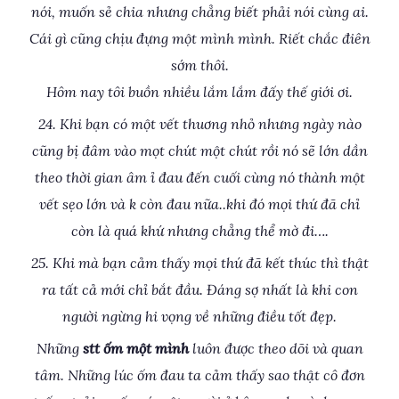
nói, muốn sẻ chia nhưng chẳng biết phải nói cùng ai.
Cái gì cũng chịu đựng một mình mình. Riết chắc điên
sớm thôi.
Hôm nay tôi buồn nhiều lắm lắm đấy thế giới ơi.
24. Khi bạn có một vết thuơng nhỏ nhưng ngày nào
cũng bị đâm vào mọt chút một chút rồi nó sẽ lớn dần
theo thời gian âm ỉ đau đến cuối cùng nó thành một
vết sẹo lớn và k còn đau nữa..khi đó mọi thứ đã chỉ
còn là quá khứ nhưng chẳng thể mờ đi….
25. Khi mà bạn cảm thấy mọi thứ đã kết thúc thì thật
ra tất cả mới chỉ bắt đầu. Đáng sợ nhất là khi con
người ngừng hi vọng về những điều tốt đẹp.
Những
stt ốm một mình
luôn được theo dõi và quan
tâm. Những lúc ốm đau ta cảm thấy sao thật cô đơn