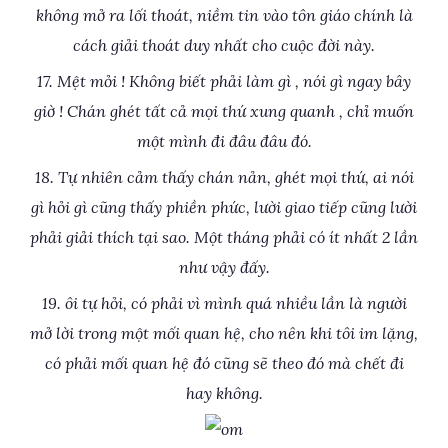
không mở ra lối thoát, niềm tin vào tôn giáo chính là
cách giải thoát duy nhất cho cuộc đời này.
17. Mệt mỏi ! Không biết phải làm gì , nói gì ngay bây
giờ ! Chán ghét tất cả mọi thứ xung quanh , chỉ muốn
một mình đi đâu đâu đó.
18. Tự nhiên cảm thấy chán nản, ghét mọi thứ, ai nói
gì hỏi gì cũng thấy phiền phức, lười giao tiếp cũng lười
phải giải thích tại sao. Một tháng phải có ít nhất 2 lần
như vậy đấy.
19. ôi tự hỏi, có phải vì mình quá nhiều lần là người
mở lời trong một mối quan hệ, cho nên khi tôi im lặng,
có phải mối quan hệ đó cũng sẽ theo đó mà chết đi
hay không.