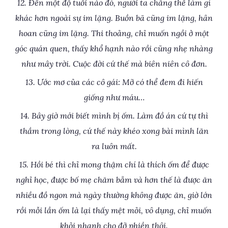
12. Đến một độ tuổi nào đó, người ta chẳng thể làm gì
khác hơn ngoài sự im lặng. Buồn bã cũng im lặng, hân
hoan cũng im lặng. Thi thoảng, chỉ muốn ngồi ở một
góc quán quen, thấy khổ hạnh nào rồi cũng nhẹ nhàng
như mây trời. Cuộc đời cứ thế mà biên niên cô đơn.
13. Ước mơ của các cô gái: Mỡ có thể đem đi hiến
giống như máu…
14. Bây giờ mới biết mình bị ốm. Làm đồ án cứ tự thì
thầm trong lòng, cứ thế này khéo xong bài mình lăn
ra luôn mất.
15. Hồi bé thì chỉ mong thậm chí là thích ốm để được
nghỉ học, được bố mẹ chăm bẵm và hơn thế là được ăn
nhiều đồ ngon mà ngày thường không được ăn, giờ lớn
rồi mỗi lần ốm là lại thấy mệt mỏi, vô dụng, chỉ muốn
khỏi nhanh cho đỡ phiền thôi.