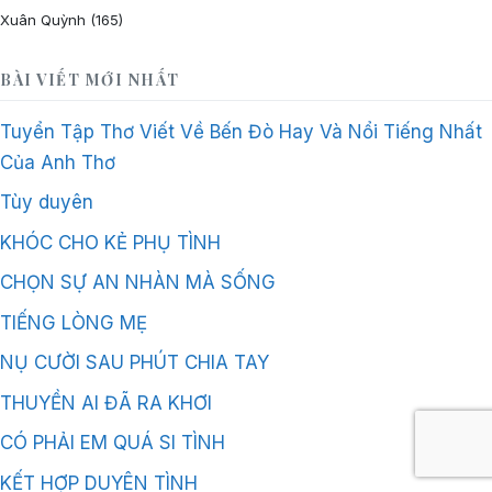
Xuân Quỳnh
(165)
BÀI VIẾT MỚI NHẤT
Tuyển Tập Thơ Viết Về Bến Đò Hay Và Nổi Tiếng Nhất
Của Anh Thơ
Tùy duyên
KHÓC CHO KẺ PHỤ TÌNH
CHỌN SỰ AN NHÀN MÀ SỐNG
TIẾNG LÒNG MẸ
NỤ CƯỜI SAU PHÚT CHIA TAY
THUYỀN AI ĐÃ RA KHƠI
CÓ PHẢI EM QUÁ SI TÌNH
KẾT HỢP DUYÊN TÌNH