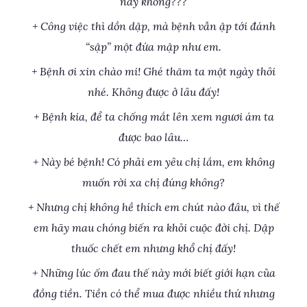
này không???
+ Công việc thì dồn dập, mà bệnh vẫn ập tới đánh
“sập” một đứa mập như em.
+ Bệnh ơi xin chào mi! Ghé thăm ta một ngày thôi
nhé. Không được ở lâu đấy!
+ Bệnh kia, để ta chống mắt lên xem ngươi ám ta
được bao lâu…
+ Này bé bệnh! Có phải em yêu chị lắm, em không
muốn rời xa chị đúng không?
+ Nhưng chị không hề thích em chút nào đâu, vì thế
em hãy mau chóng biến ra khỏi cuộc đời chị. Dập
thuốc chết em nhưng khổ chị đấy!
+ Những lúc ốm đau thế này mới biết giới hạn của
đồng tiền. Tiền có thể mua được nhiều thứ nhưng