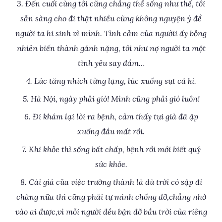
3. Đến cuối cùng tôi cũng chẳng thể sống như thế, tôi
sẵn sàng cho đi thật nhiều cũng không nguyện ý để
người ta hi sinh vì mình. Tình cảm của ngườii ấy bỗng
nhiên biến thành gánh nặng, tôi như nợ người ta một
tình yêu say đắm…
4. Lúc tăng nhích từng lạng, lúc xuống sụt cả kí.
5. Hà Nội, ngày phải gió! Mình cũng phải gió luôn!
6. Đi khám lại lòi ra bệnh, cảm thấy tụi già đã ập
xuống đầu mất rồi.
7. Khi khỏe thì sống bất chấp, bệnh rồi mới biết quý
sức khỏe.
8. Cái giá của việc trưởng thành là dù trời có sập đi
chăng nữa thì cũng phải tự mình chống đỡ,chẳng nhờ
vào ai được,vì mỗi người đều bận đỡ bầu trời của riêng