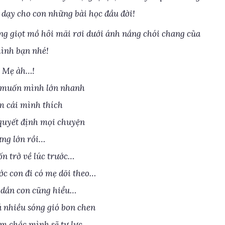
 dạy cho con những bài học đầu đời!
g giọt mồ hôi mãi rơi dưới ánh nắng chói chang của
ình bạn nhé!
. Mẹ àh…!
n muốn mình lớn nhanh
àm cái mình thích
 quyết định mọi chuyện
ng lớn rồi…
ốn trở về lúc trước…
ớc con đi có mẹ dõi theo…
n dần con cũng hiểu…
á nhiều sóng gió bon chen
m chắc mình sẽ tự lực