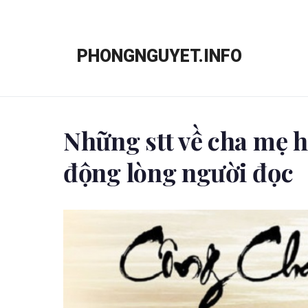
Chuyển
đến
PHONGNGUYET.INFO
nội
dung
Những stt về cha mẹ h
động lòng người đọc