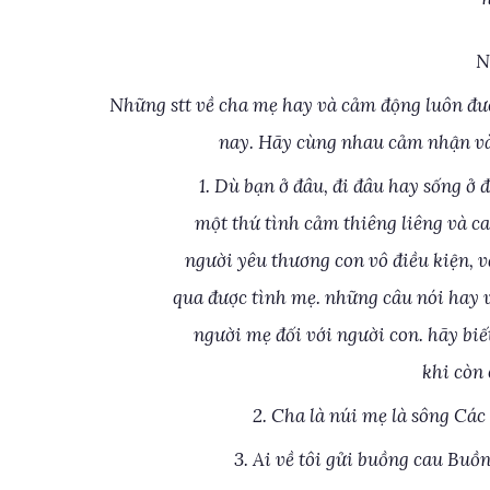
N
Những stt về cha mẹ hay và cảm động luôn đư
nay. Hãy cùng nhau cảm nhận và 
1. Dù bạn ở đâu, đi đâu hay sống ở
một thứ tình cảm thiêng liêng và ca
người yêu thương con vô điều kiện, v
qua được tình mẹ. những câu nói hay 
người mẹ đối với người con. hãy bi
khi còn 
2. Cha là núi mẹ là sông Các
3. Ai về tôi gửi buồng cau Buồ