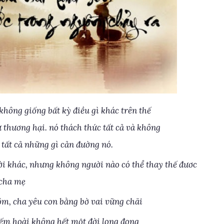
không giống bất kỳ điều gì khác trên thế
sự thương hại. nó thách thức tất cả và không
 tất cả những gì cản đường nó.
ười khác, nhưng không người nào có thể thay thế đươc
cha mẹ
ôm, cha yêu con bằng bờ vai vững chãi
Đếm hoài không hết một đời long đong