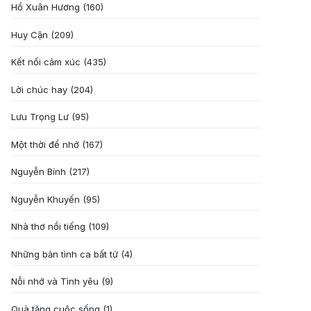
Hồ Xuân Hương
(160)
Huy Cận
(209)
Kết nối cảm xúc
(435)
Lời chúc hay
(204)
Lưu Trọng Lư
(95)
Một thời để nhớ
(167)
Nguyễn Bính
(217)
Nguyễn Khuyến
(95)
Nhà thơ nổi tiếng
(109)
Những bản tình ca bất tử
(4)
Nỗi nhớ và Tình yêu
(9)
Quà tặng cuôc sống
(1)