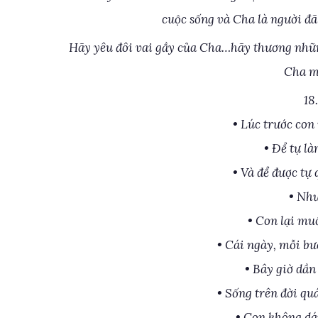
cuộc sống và Cha là người đã
Hãy yêu đôi vai gầy của Cha…hãy thương nhữn
Cha m
18
• Lúc trước co
• Để tự l
• Và để được tự
• Như
• Con lại mu
• Cái ngày, mỗi bư
• Bây giờ dầ
• Sống trên đời qu
• Con không dá