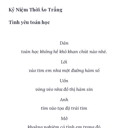
Kỷ Niệm Thời Áo Trắng
Tình yêu toán học
Dân
toán học không hề khô khan chút nào nhé.
Lối
vào tim em như một đường hàm số
Uốn
vòng vèo như đồ thị hàm sin
Anh
tìm vào tọa độ trái tim
Mở
khoảng nghiệm có tình em trong đó