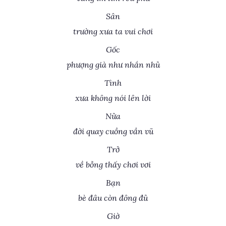
Sân
trường xưa ta vui chơi
Gốc
phượng già như nhắn nhủ
Tình
xưa không nói lên lời
Nửa
đời quay cuồng vần vũ
Trở
về bỗng thấy chơi vơi
Bạn
bè đâu còn đông đủ
Giờ