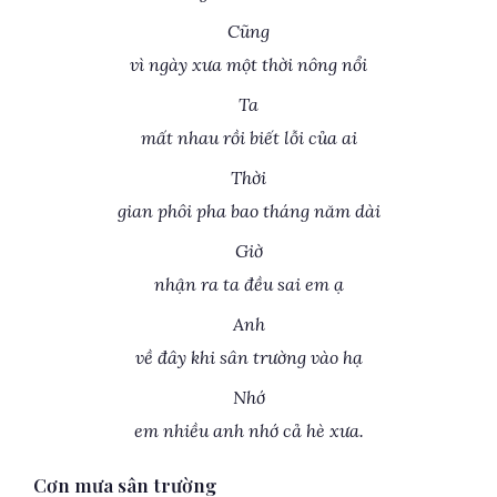
Cũng
vì ngày xưa một thời nông nổi
Ta
mất nhau rồi biết lỗi của ai
Thời
gian phôi pha bao tháng năm dài
Giờ
nhận ra ta đều sai em ạ
Anh
về đây khi sân trường vào hạ
Nhớ
em nhiều anh nhớ cả hè xưa.
Cơn mưa sân trường