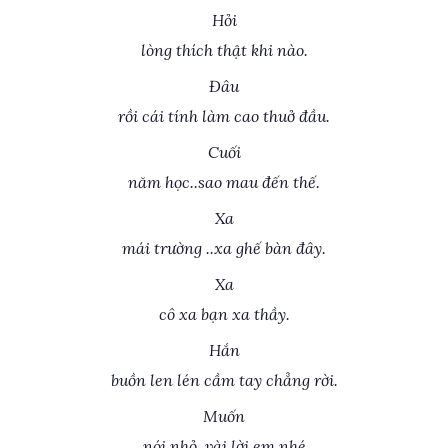
Hỏi
lòng thích thật khi nào.
Đâu
rồi cái tính làm cao thuở đầu.
Cuối
năm học..sao mau đến thế.
Xa
mái trường ..xa ghế bàn đây.
Xa
cô xa bạn xa thầy.
Hắn
buồn len lén cầm tay chẳng rời.
Muốn
nói nhỏ..vài lời em nhé