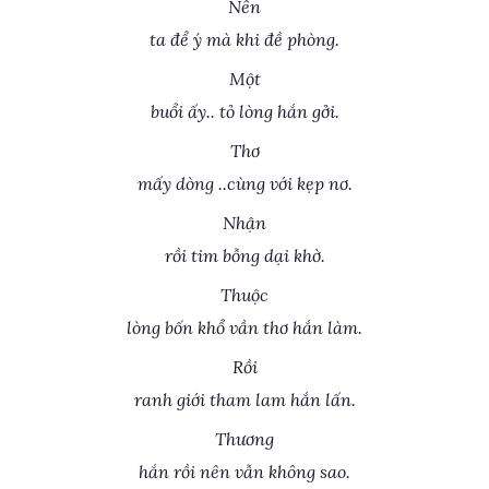
Nên
ta để ý mà khi đề phòng.
Một
buổi ấy.. tỏ lòng hắn gởi.
Thơ
mấy dòng ..cùng với kẹp nơ.
Nhận
rồi tim bỗng dại khờ.
Thuộc
lòng bốn khổ vần thơ hắn làm.
Rồi
ranh giới tham lam hắn lấn.
Thương
hắn rồi nên vẫn không sao.