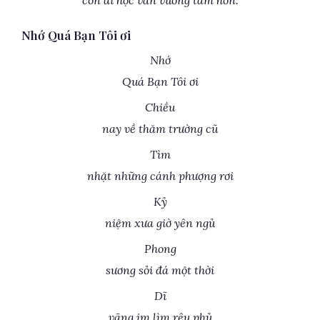
còn đi học vấn vương tâm hồn.
Nhớ Quá Bạn Tôi ơi
Nhớ
Quá Bạn Tôi ơi
Chiều
nay về thăm trường cũ
Tìm
nhặt những cánh phượng rơi
Kỷ
niệm xưa giờ yên ngủ
Phong
sương sỏi đá một thời
Dĩ
vãng im lìm rêu phủ