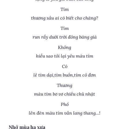
Tím
thương sầu ai có biết cho chăng?
Tím
run rẩy dưới trời đông băng giá
Không
hiểu sao tôi lại yêu màu tím
Có
lẽ tím dại,tím buồn,tím cô đơn
Thương
màu tím bơ vơ chiều chủ nhật
Phố
lên đèn màu tím vẫn lang thang…!
Nhớ mùa hạ xưa