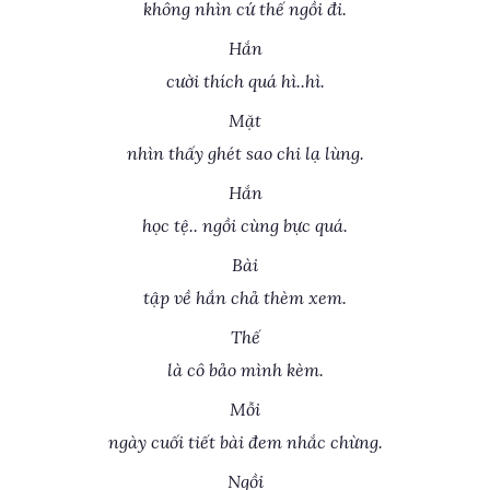
không nhìn cứ thế ngồi đi.
Hắn
cười thích quá hì..hì.
Mặt
nhìn thấy ghét sao chi lạ lùng.
Hắn
học tệ.. ngồi cùng bực quá.
Bài
tập về hắn chả thèm xem.
Thế
là cô bảo mình kèm.
Mỗi
ngày cuối tiết bài đem nhắc chừng.
Ngồi