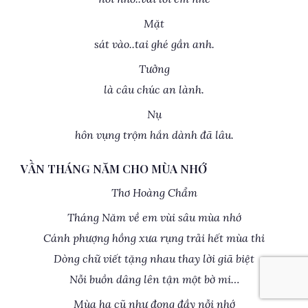
Mặt
sát vào..tai ghé gần anh.
Tưởng
là câu chúc an lành.
Nụ
hôn vụng trộm hắn dành đã lâu.
VẦN THÁNG NĂM CHO MÙA NHỚ
Thơ Hoàng Chẩm
Tháng Năm về em vùi sâu mùa nhớ
Cánh phượng hồng xưa rụng trải hết mùa thi
Dòng chữ viết tặng nhau thay lời giã biệt
Nỗi buồn dâng lên tận một bờ mi…
Mùa hạ cũ như đong đầy nỗi nhớ