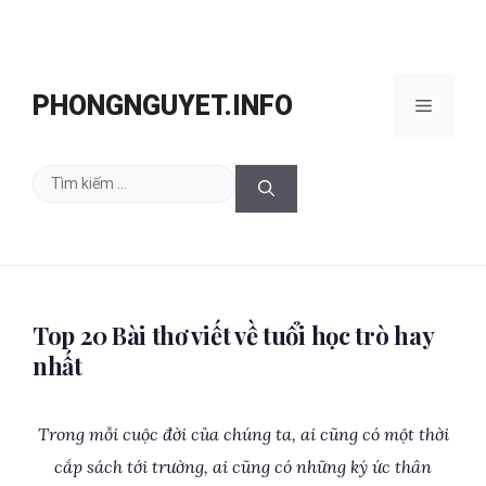
Chuyển
đến
PHONGNGUYET.INFO
Menu
nội
dung
Tìm
kiếm
cho:
Top 20 Bài thơ viết về tuổi học trò hay
nhất
Trong mỗi cuộc đời của chúng ta, ai cũng có một thời
cắp sách tới trường, ai cũng có những k‎ý ức thân