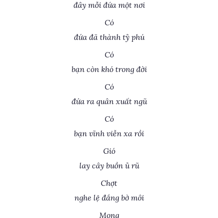
đây mỗi đứa một nơi
Có
đứa đã thành tỷ phú
Có
bạn còn khó trong đời
Có
đứa ra quân xuất ngũ
Có
bạn vĩnh viễn xa rồi
Gió
lay cây buồn ủ rũ
Chợt
nghe lệ đắng bờ môi
Mong