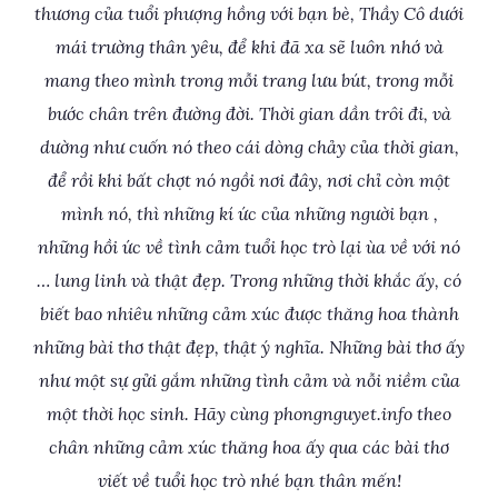
thương của tuổi phượng hồng với bạn bè, Thầy Cô dưới
mái trường thân yêu, để khi đã xa sẽ luôn nhớ và
mang theo mình trong mỗi trang lưu bút, trong mỗi
bước chân trên đường đời. Thời gian dần trôi đi, và
dường như cuốn nó theo cái dòng chảy của thời gian,
để rồi khi bất chợt nó ngồi nơi đây, nơi chỉ còn một
mình nó, thì những kí ức của những người bạn ,
những hồi ức về tình cảm tuổi học trò lại ùa về với nó
… lung linh và thật đẹp. Trong những thời khắc ấy, có
biết bao nhiêu những cảm xúc được thăng hoa thành
những bài thơ thật đẹp, thật ý nghĩa. Những bài thơ ấy
như một sự gửi gắm những tình cảm và nỗi niềm của
một thời học sinh. Hãy cùng phongnguyet.info theo
chân những cảm xúc thăng hoa ấy qua các bài thơ
viết về tuổi học trò nhé bạn thân mến!