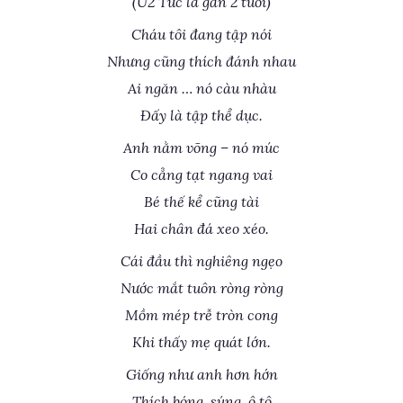
(U2 Tức là gần 2 tuổi)
Cháu tôi đang tập nói
Nhưng cũng thích đánh nhau
Ai ngăn … nó càu nhàu
Đấy là tập thể dục.
Anh nằm võng – nó múc
Co cẳng tạt ngang vai
Bé thế kể cũng tài
Hai chân đá xeo xéo.
Cái đầu thì nghiêng ngẹo
Nước mắt tuôn ròng ròng
Mồm mép trễ tròn cong
Khi thấy mẹ quát lớn.
Giống như anh hơn hớn
Thích bóng, súng, ô tô