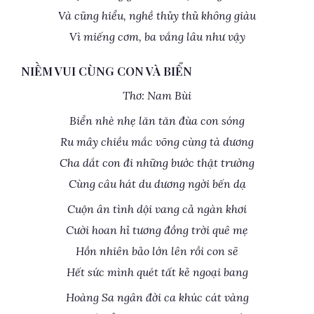
Và cũng hiểu, nghề thủy thủ không giàu
Vì miếng cơm, ba vắng lâu như vậy
NIỀM VUI CÙNG CON VÀ BIỂN
Thơ: Nam Bùi
Biển nhè nhẹ lăn tăn đùa con sóng
Ru mây chiều mắc võng cùng tà dương
Cha dắt con đi những bước thật trường
Cùng câu hát du dương ngời bến dạ
Cuộn ân tình dội vang cả ngàn khơi
Cười hoan hỉ tương đồng trời quê mẹ
Hồn nhiên bảo lớn lên rồi con sẽ
Hết sức mình quét tất kẻ ngoại bang
Hoàng Sa ngân đời ca khúc cát vàng