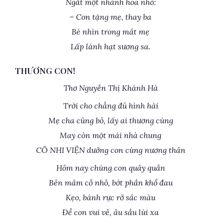
Ngắt một nhành hoa nhỏ:
– Con tặng mẹ, thay ba
Bé nhìn trong mắt mẹ
Lấp lánh hạt sương sa.
THƯƠNG CON!
Thơ Nguyễn Thị Khánh Hà
Trời cho chẳng đủ hình hài
Mẹ cha cũng bỏ, lấy ai thương cùng
May còn một mái nhà chung
CÔ NHI VIỆN dưỡng con cùng nương thân
Hôm nay chúng con quây quần
Bên mâm cỗ nhỏ, bớt phần khổ đau
Kẹo, bánh rực rỡ sắc màu
Để con vui vẻ, âu sầu lùi xa