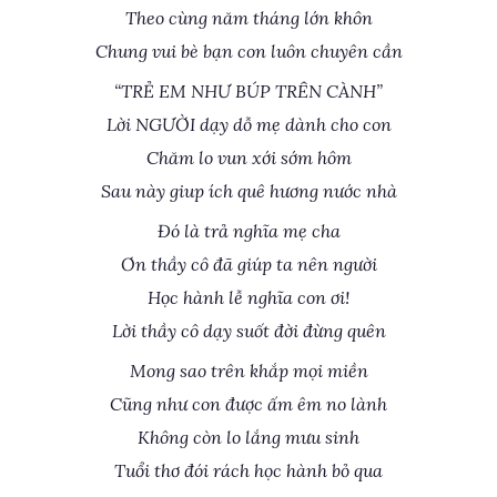
Theo cùng năm tháng lớn khôn
Chung vui bè bạn con luôn chuyên cần
“TRẺ EM NHƯ BÚP TRÊN CÀNH”
Lời NGƯỜI dạy dỗ mẹ dành cho con
Chăm lo vun xới sớm hôm
Sau này giup ích quê hương nước nhà
Đó là trả nghĩa mẹ cha
Ơn thầy cô đã giúp ta nên người
Học hành lễ nghĩa con ơi!
Lời thầy cô dạy suốt đời đừng quên
Mong sao trên khắp mọi miền
Cũng như con được ấm êm no lành
Không còn lo lắng mưu sinh
Tuổi thơ đói rách học hành bỏ qua