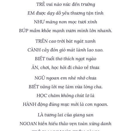
TRẺ vui náo nức đến trường
EM được dạy dỗ yêu thương tận tình
NHƯ măng non mọc tươi xinh
BÚP mầm khỏe mạnh vươn mình lớn nhanh.
TRÊN cao trời bát ngát xanh
CÀNH cây đón gió mát lành lao xao.
BIẾT tuổi thơ thích ngọt ngào
ĂN, chơi, học hỏi đi chào về thưa
NGỦ ngoan em nhé nhớ chưa
BIẾT vâng lời mẹ làm vừa lòng cha.
HỌC chăm không chút lơ là
HÀNH động đúng mực mới là con ngoan.
LÀ tương lai của giang san
NGOAN hiền hiếu thảo vẹn toàn xứng danh