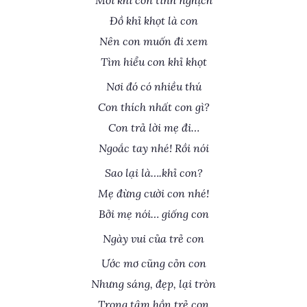
Mỗi khi con tinh nghịch
Đồ khỉ khọt là con
Nên con muốn đi xem
Tìm hiểu con khỉ khọt
Nơi đó có nhiều thú
Con thích nhất con gì?
Con trả lời mẹ đi…
Ngoắc tay nhé! Rồi nói
Sao lại là….khỉ con?
Mẹ đừng cười con nhé!
Bởi mẹ nói… giống con
Ngày vui của trẻ con
Ước mơ cũng cỏn con
Nhưng sáng, đẹp, lại tròn
Trong tâm hồn trẻ con