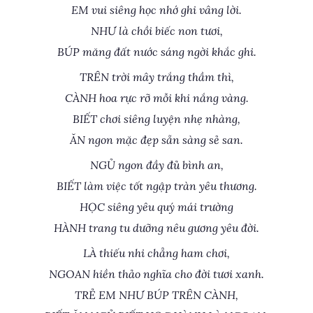
EM vui siêng học nhớ ghi vâng lời.
NHƯ là chồi biếc non tươi,
BÚP măng đất nước sáng ngời khắc ghi.
TRÊN trời mây trắng thầm thì,
CÀNH hoa rực rỡ mỗi khi nắng vàng.
BIẾT chơi siêng luyện nhẹ nhàng,
ĂN ngon mặc đẹp sẵn sàng sẻ san.
NGỦ ngon đầy đủ bình an,
BIẾT làm việc tốt ngập tràn yêu thương.
HỌC siêng yêu quý mái trường
HÀNH trang tu dưỡng nêu gương yêu đời.
LÀ thiếu nhi chẳng ham chơi,
NGOAN hiền thảo nghĩa cho đời tươi xanh.
TRẺ EM NHƯ BÚP TRÊN CÀNH,