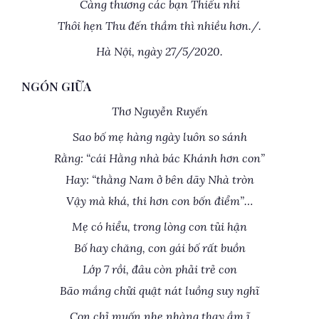
Càng thương các bạn Thiếu nhi
Thôi hẹn Thu đến thầm thì nhiều hơn./.
Hà Nội, ngày 27/5/2020.
NGÓN GIỮA
Thơ Nguyễn Ruyến
Sao bố mẹ hàng ngày luôn so sánh
Rằng: “cái Hằng nhà bác Khánh hơn con”
Hay: “thằng Nam ở bên dãy Nhà tròn
Vậy mà khá, thi hơn con bốn điểm”…
Mẹ có hiểu, trong lòng con tủi hận
Bố hay chăng, con gái bố rất buồn
Lớp 7 rồi, đâu còn phải trẻ con
Bão mắng chửi quật nát luồng suy nghĩ
Con chỉ muốn nhẹ nhàng thay ầm ĩ