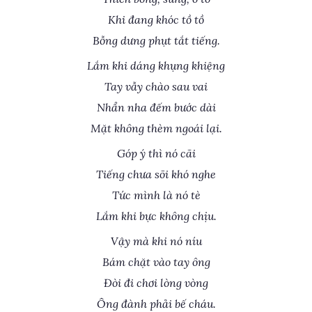
Khi đang khóc tồ tồ
Bỗng dưng phụt tắt tiếng.
Lắm khi dáng khụng khiệng
Tay vẫy chào sau vai
Nhẩn nha đếm bước dài
Mặt không thèm ngoái lại.
Góp ý thì nó cãi
Tiếng chưa sõi khó nghe
Tức mình là nó tè
Lắm khi bực không chịu.
Vậy mà khi nó níu
Bám chặt vào tay ông
Đòi đi chơi lòng vòng
Ông đành phải bế cháu.