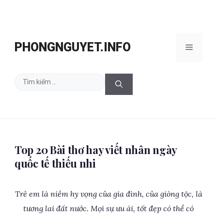
Chuyển
đến
PHONGNGUYET.INFO
Menu
nội
dung
Tìm
kiếm
cho:
Top 20 Bài thơ hay viết nhân ngày
quốc tế thiếu nhi
Trẻ em là niềm hy vọng của gia đình, của giòng tộc, là
tương lai đất nước. Mọi sự ưu ái, tốt đẹp có thể có