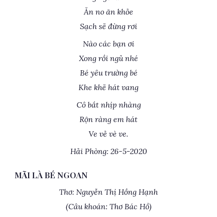
Ăn no ăn khỏe
Sạch sẽ đừng rơi
Nào các bạn ơi
Xong rồi ngủ nhé
Bé yêu trường bé
Khe khẽ hát vang
Cô bắt nhịp nhàng
Rộn ràng em hát
Ve vẻ vè ve.
Hải Phòng: 26-5-2020
MÃI LÀ BÉ NGOAN
Thơ: Nguyễn Thị Hồng Hạnh
(Câu khoán: Thơ Bác Hồ)