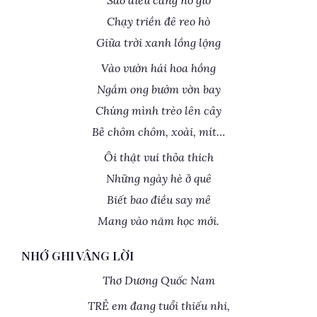
Sáo diều căng no gió
Chạy triền đê reo hò
Giữa trời xanh lồng lộng
Vào vườn hái hoa hồng
Ngắm ong bướm vờn bay
Chúng mình trèo lên cây
Bẻ chôm chôm, xoài, mít…
Ôi thật vui thỏa thich
Những ngày hè ở quê
Biết bao điều say mê
Mang vào năm học mới.
NHỚ GHI VÂNG LỜI
Thơ Dương Quốc Nam
TRẺ em đang tuổi thiếu nhi,