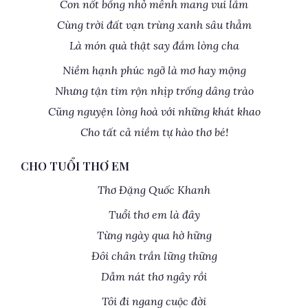
Con nốt bổng nhỏ mênh mang vui lắm
Cùng trời đất vạn trùng xanh sâu thẳm
Là món quà thật say đắm lòng cha
Niềm hạnh phúc ngỡ là mơ hay mộng
Nhưng tận tim rộn nhịp trống dâng trào
Cũng nguyện lòng hoà với những khát khao
Cho tất cả niềm tự hào thơ bé!
CHO TUỔI THƠ EM
Thơ Đặng Quốc Khanh
Tuổi thơ em là đây
Từng ngày qua hờ hững
Đôi chân trần lững thững
Dẫm nát thơ ngây rồi
Tôi đi ngang cuộc đời