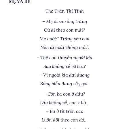
MẸ VÀ BÉ
Thơ Trần Thị Tĩnh
– Mẹ ơi sao ông trăng
Cứ đi theo con mãi?
Mẹ cười:” Trăng yêu con
Nên đi hoài không mỏi”.
– Thế con thuyền ngoài kia
Sao không về bờ bãi?
– Vì ngoài kia đại dương
Sóng biển đang vẫy gọi.
– Còn ba con ở đâu?
Lâu không về, con nhớ…
– Ba ở tít trên cao
Luôn dõi theo con đó…