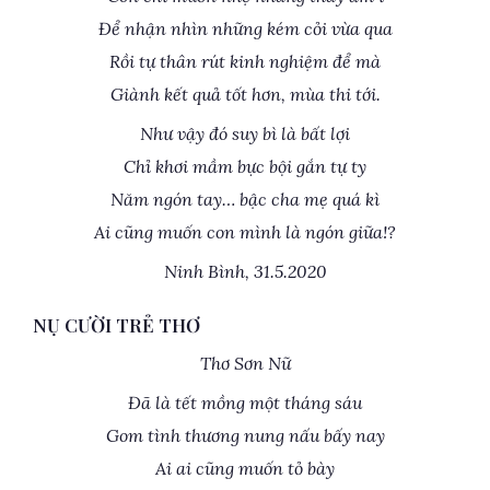
Để nhận nhìn những kém cỏi vừa qua
Rồi tự thân rút kinh nghiệm để mà
Giành kết quả tốt hơn, mùa thi tới.
Như vậy đó suy bì là bất lợi
Chỉ khơi mầm bực bội gắn tự ty
Năm ngón tay… bậc cha mẹ quá kì
Ai cũng muốn con mình là ngón giữa!?
Ninh Bình, 31.5.2020
NỤ CƯỜI TRẺ THƠ
Thơ Sơn Nữ
Đã là tết mồng một tháng sáu
Gom tình thương nung nấu bấy nay
Ai ai cũng muốn tỏ bày