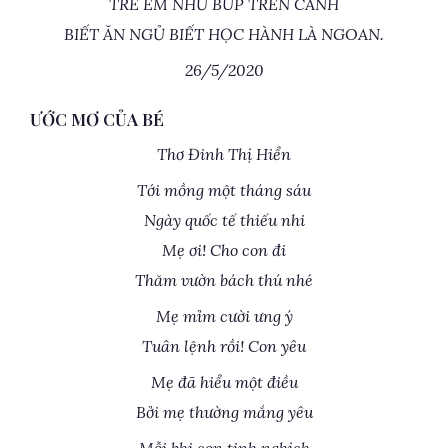
TRẺ EM NHƯ BÚP TRÊN CÀNH
BIẾT ĂN NGỦ BIẾT HỌC HÀNH LÀ NGOAN.
26/5/2020
ƯỚC MƠ CỦA BÉ
Thơ Đinh Thị Hiển
Tới mồng một tháng sáu
Ngày quốc tế thiếu nhi
Mẹ ơi! Cho con đi
Thăm vườn bách thú nhé
Mẹ mỉm cười ưng ý
Tuân lệnh rồi! Con yêu
Mẹ đã hiểu một điều
Bởi mẹ thường mắng yêu