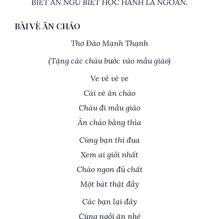
BIẾT ĂN NGỦ BIẾT HỌC HÀNH LÀ NGOAN.
BÀI VÈ ĂN CHÁO
Thơ Đào Mạnh Thạnh
(Tặng các cháu bước vào mẫu giáo)
Ve vẻ vè ve
Cái vè ăn cháo
Cháu đi mẫu giáo
Ăn cháo bằng thìa
Cùng bạn thi đua
Xem ai giỏi nhất
Cháo ngon đủ chất
Một bát thật đầy
Các bạn lại đây
Cùng ngồi ăn nhé