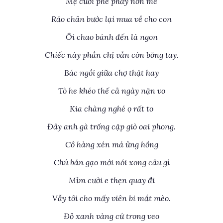
Mẹ cười phe phẩy nón mê
Rảo chân bước lại mua về cho con
Ôi chao bánh đến là ngon
Chiếc này phần chị vẫn còn bỏng tay.
Bác ngồi giữa chợ thật hay
Tò he khéo thế cả ngày nặn vo
Kia chàng nghé ọ rất to
Đây anh gà trống cặp giò oai phong.
Cô hàng xén má ửng hồng
Chú bán gạo mới nói xong câu gì
Mỉm cười e thẹn quay đi
Vẫy tôi cho mấy viên bi mắt mèo.
Đỏ xanh vàng cứ trong veo