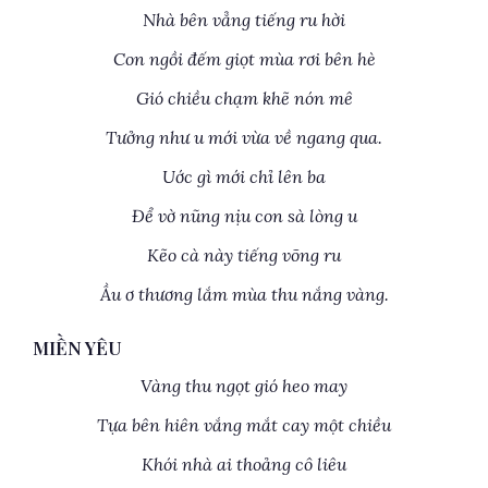
Nhà bên vẳng tiếng ru hời
Con ngồi đếm giọt mùa rơi bên hè
Gió chiều chạm khẽ nón mê
Tưởng như u mới vừa về ngang qua.
Uớc gì mới chỉ lên ba
Để vờ nũng nịu con sà lòng u
Kẽo cà này tiếng võng ru
Ầu ơ thương lắm mùa thu nắng vàng.
MIỀN YÊU
Vàng thu ngọt gió heo may
Tựa bên hiên vắng mắt cay một chiều
Khói nhà ai thoảng cô liêu