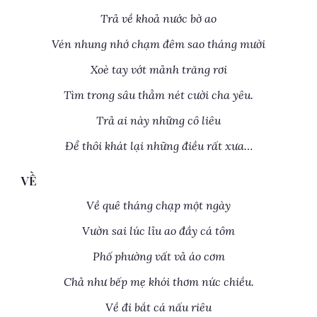
Trả về khoả nước bờ ao
Vén nhung nhớ chạm đêm sao tháng mười
Xoè tay vớt mảnh trăng rơi
Tìm trong sâu thẳm nét cười cha yêu.
Trả ai này những cô liêu
Để thôi khát lại những điều rất xưa…
VỀ
Về quê tháng chạp một ngày
Vườn sai lúc lỉu ao đầy cá tôm
Phố phường vất vả áo cơm
Chả như bếp mẹ khói thơm nức chiều.
Về đi bắt cá nấu riêu