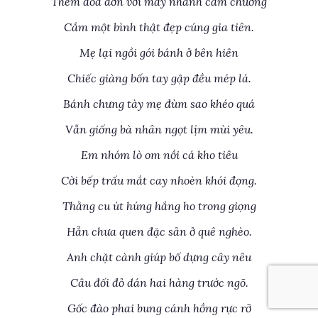
Thêm đóa dơn với mấy nhành cẩm chướng
Cắm một bình thật đẹp cúng gia tiên.
Mẹ lại ngồi gói bánh ở bên hiên
Chiếc giàng bốn tay gập đều mép lá.
Bánh chưng tày mẹ đùm sao khéo quá
Vẫn giống bà nhân ngọt lịm mùi yêu.
Em nhóm lò om nồi cá kho tiêu
Cời bếp trấu mắt cay nhoèn khói đọng.
Thằng cu út húng hắng ho trong giọng
Hẳn chưa quen đặc sản ở quê nghèo.
Anh chặt cành giúp bố dựng cây nêu
Câu đối đỏ dán hai hàng trước ngõ.
Gốc đào phai bung cánh hồng rực rỡ