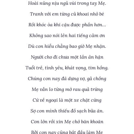
Hoài nũng nịu ngủ vùi trong tay Mẹ.
Tranh với em từng củ khoai nhỏ bé
Rồi khóc òa khi cậu được phần hơn…
Không sao nói lên hai tiếng cảm ơn
Dù con hiểu chẳng bao giờ Mẹ nhận.
Người cho đi chưa một lần ân hận
Tuổi trẻ, tình yêu, khát vọng, tim hồng.
Chúng con nay đã dựng vợ, gả chồng
Mẹ vẫn lo từng mớ rau quả trứng
Cứ về ngoại là một xe chật cứng
Sợ con mình thiếu đồ sạch bữa ăn.
Con lớn rồi xin Mẹ chớ băn khoăn
Bởi con nay cũng bắt đầu làm Mẹ