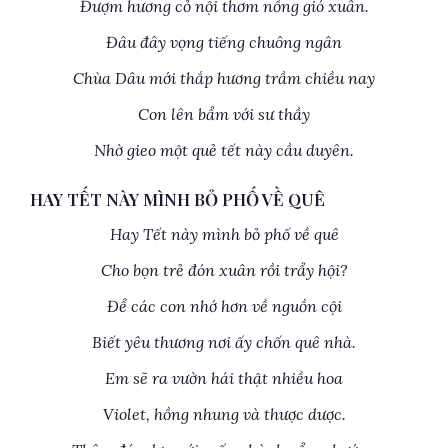
Đượm hương cỏ nội thơm nồng gió xuân.
Đâu đây vọng tiếng chuông ngân
Chùa Dâu mới thắp hương trầm chiều nay
Con lên bẩm với sư thầy
Nhờ gieo một quẻ tết này cầu duyên.
HAY TẾT NÀY MÌNH BỎ PHỐ VỀ QUÊ
Hay Tết này mình bỏ phố về quê
Cho bọn trẻ đón xuân rồi trẩy hội?
Để các con nhớ hơn về nguồn cội
Biết yêu thương nơi ấy chốn quê nhà.
Em sẽ ra vườn hái thật nhiều hoa
Violet, hồng nhung và thược dược.