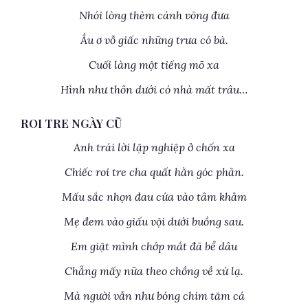
Nhói lòng thèm cánh võng đưa
Ầu ơ vỗ giấc những trưa có bà.
Cuối làng một tiếng mõ xa
Hình như thôn dưới có nhà mất trâu…
ROI TRE NGÀY CŨ
Anh trái lời lập nghiệp ở chốn xa
Chiếc roi tre cha quất hằn góc phản.
Mấu sắc nhọn đau cứa vào tâm khảm
Mẹ đem vào giấu vội dưới buồng sau.
Em giật mình chớp mắt đã bể dâu
Chẳng mấy nữa theo chồng về xứ lạ.
Mà người vẫn như bóng chim tăm cá