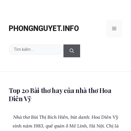
Chuyển
đến
PHONGNGUYET.INFO
Menu
nội
dung
Tìm
kiếm
cho:
Top 20 Bài thơ hay của nhà thơ Hoa
Diên Vỹ
Nhà thơ Bùi Thị Bích Hiền, bút danh: Hoa Diên Vỹ
sinh năm 1983, quê quán ở Mê Linh, Hà Nội. Chị là