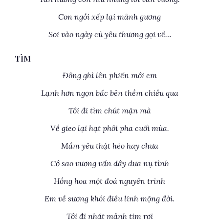
Con ngồi xếp lại mảnh gương
Soi vào ngày cũ yêu thương gọi về…
TÌM
Đông ghì lên phiến môi em
Lạnh hơn ngọn bấc bên thềm chiều qua
Tôi đi tìm chút mặn mà
Về gieo lại hạt phôi pha cuối mùa.
Mầm yêu thật héo hay chưa
Cớ sao vương vấn dây dưa nụ tình
Hồng hoa một đoá nguyên trinh
Em về sương khói điêu linh mộng đời.
Tôi đi nhặt mảnh tim rơi