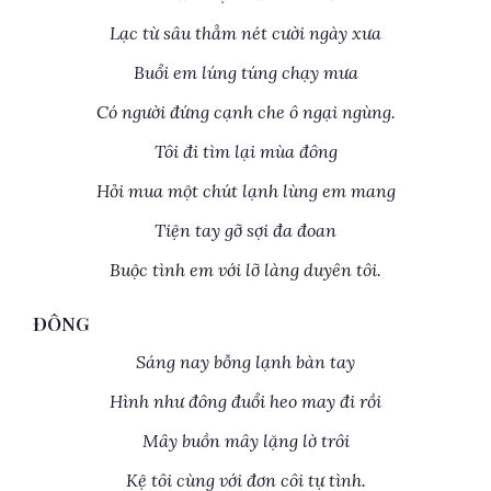
Lạc từ sâu thẳm nét cười ngày xưa
Buổi em lúng túng chạy mưa
Có người đứng cạnh che ô ngại ngùng.
Tôi đi tìm lại mùa đông
Hỏi mua một chút lạnh lùng em mang
Tiện tay gỡ sợi đa đoan
Buộc tình em với lỡ làng duyên tôi.
ĐÔNG
Sáng nay bỗng lạnh bàn tay
Hình như đông đuổi heo may đi rồi
Mây buồn mây lặng lờ trôi
Kệ tôi cùng với đơn côi tự tình.