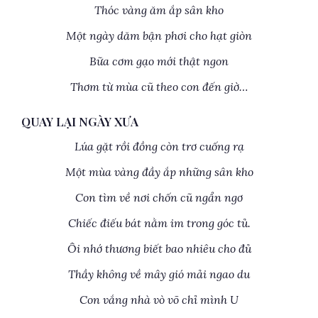
Thóc vàng ăm ắp sân kho
Một ngày dăm bận phơi cho hạt giòn
Bữa cơm gạo mới thật ngon
Thơm từ mùa cũ theo con đến giờ…
QUAY LẠI NGÀY XƯA
Lúa gặt rồi đồng còn trơ cuống rạ
Một mùa vàng đầy ắp những sân kho
Con tìm về nơi chốn cũ ngẩn ngơ
Chiếc điếu bát nằm im trong góc tủ.
Ôi nhớ thương biết bao nhiêu cho đủ
Thầy không về mây gió mải ngao du
Con vắng nhà vò võ chỉ mình U