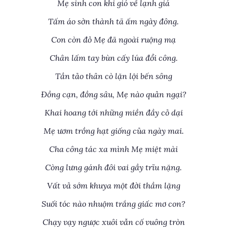
Mẹ sinh con khi gió về lạnh giá
Tấm áo sờn thành tã ấm ngày đông.
Con còn đỏ Mẹ đã ngoài ruộng mạ
Chân lấm tay bùn cấy lúa đổi công.
Tần tảo thân cò lặn lội bến sông
Đồng cạn, đồng sâu, Mẹ nào quản ngại?
Khai hoang tới những miền đầy cỏ dại
Mẹ ươm trồng hạt giống của ngày mai.
Cha công tác xa mình Mẹ miệt mài
Còng lưng gánh đôi vai gầy trĩu nặng.
Vất vả sớm khuya một đời thầm lặng
Suối tóc nào nhuộm trắng giấc mơ con?
Chạy vạy ngược xuôi vẫn cố vuông tròn