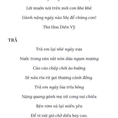
Lời muốn nói trên môi con khe khẽ
Gánh nặng ngày nào Mẹ để chúng con!
Thơ Hoa Diên Vỹ
TRẢ
Trả em lại nhé ngày xưa
Nước trong văn vắt nón dừa ngụm mương
Cào cào chấp chới áo hường
Sẻ nâu ríu rít gọi thương cánh đồng.
Trả em ngày lúa trĩu bông
Nặng quang gánh mẹ vít cong vai chiều
Bện rơm vá lại miền yêu
Để vi vút gió chở diều bay cao.