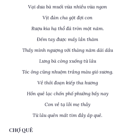
Vại dưa bà muối vừa nhiều vừa ngon
Vịt đàn cha gột đợi con
Rượu kia hạ thổ đã tròn một năm.
Đếm tay được mấy lần thăm
Thấy mình ngượng với tháng năm dãi dầu
Lưng bà còng xuống từ lâu
Tóc ông cũng nhuộm trắng màu gió sương.
Về thôi đoạn kiếp tha hương
Hồn quê lạc chốn phố phường bấy nay
Con về tạ lỗi mẹ thầy
Từ lâu quên mất tim đầy ắp quê.
CHỢ QUÊ