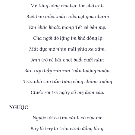
Mẹ lưng còng cha bạc tóc chờ anh.
Biết bao mùa xuân nữa vụt qua nhanh
Em khắc khoải mong Tết về bên mẹ.
Cha ngồi đó lặng im khô dòng lệ
Mắt đục mờ nhìn mãi phía xa xăm.
Anh trở về bất chợt buổi cuối năm
Bàn tay thắp run run tuần hương muộn.
Trái nhà sau tấm lưng còng chùng xuống
Chiếc roi tre ngày cũ mẹ đem vào.
NGƯỢC
Ngược lời ru tìm cánh cò của mẹ
Bay lả bay la trên cánh đồng làng.