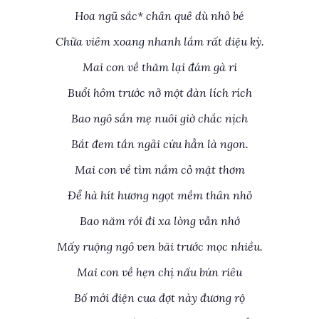
Hoa ngũ sắc* chân quê dù nhỏ bé
Chữa viêm xoang nhanh lắm rất diệu kỳ.
Mai con về thăm lại đám gà ri
Buổi hôm trước nở một đàn lích rích
Bao ngô sắn mẹ nuôi giờ chắc nịch
Bắt đem tần ngải cứu hẳn là ngon.
Mai con về tìm nắm cỏ mật thơm
Để hà hít hương ngọt mềm thân nhỏ
Bao năm rồi đi xa lòng vẫn nhớ
Mấy ruộng ngô ven bãi trước mọc nhiều.
Mai con về hẹn chị nấu bún riêu
Bố mới điện cua đợt này đương rộ