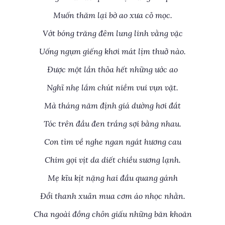
Muốn thăm lại bờ ao xưa cỏ mọc.
Vớt bóng trăng đêm lung linh vằng vặc
Uống ngụm giếng khơi mát lịm thuở nào.
Được một lần thỏa hết những ước ao
Nghĩ nhẹ lắm chút niềm vui vụn vặt.
Mà tháng năm định giá dường hơi đắt
Tóc trên đầu đen trắng sợi bằng nhau.
Con tìm về nghe ngan ngát hương cau
Chim gọi vịt da diết chiều sương lạnh.
Mẹ kĩu kịt nặng hai đầu quang gánh
Đổi thanh xuân mua cơm áo nhọc nhằn.
Cha ngoài đồng chôn giấu những băn khoăn