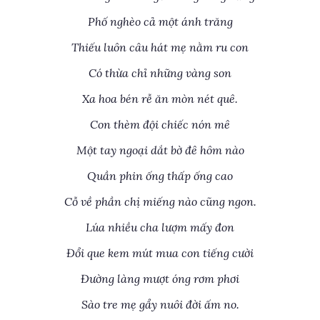
Phố nghèo cả một ánh trăng
Thiếu luôn câu hát mẹ nằm ru con
Có thừa chỉ những vàng son
Xa hoa bén rễ ăn mòn nét quê.
Con thèm đội chiếc nón mê
Một tay ngoại dắt bờ đê hôm nào
Quần phin ống thấp ống cao
Cỗ về phần chị miếng nào cũng ngon.
Lúa nhiều cha lượm mấy đon
Đổi que kem mút mua con tiếng cười
Đường làng mượt óng rơm phơi
Sào tre mẹ gẩy nuôi đời ấm no.