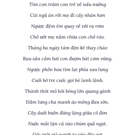
Tìm con trắm con trê về nấu nướng
Cái ngủ ăn rồi mẹ đi cấy nhàn hơn
Ngược đệm êm quay về với rạ rơm
Chỗ ướt mẹ nằm chừa con chỗ ráo.
Tháng ba ngày tám độn kê thay cháo
Rau sắn cầm hơi con đượm bát cơm vừng.
Ngược phồn hoa tìm lại phía sau lưng
Cuối bờ tre cuốc gọi hè lanh lảnh.
Thánh thót mồ hôi bóng lờn quang gánh
Đẫm lưng cha manh áo mỏng đau sờn.
Cây duối buồn đứng lặng giữa cô đơn
Nước mắt lặn cả vào chùm quả ngọt.
Gốc trôi già người ta vừa đẽo gọt