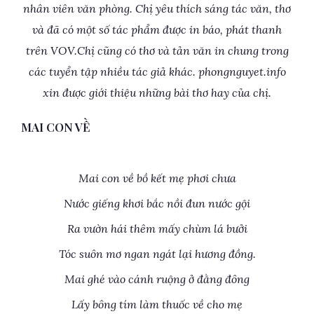
nhân viên văn phòng. Chị yêu thích sáng tác văn, thơ
và đã có một số tác phẩm được in báo, phát thanh
trên VOV.Chị cũng có thơ và tản văn in chung trong
các tuyển tập nhiều tác giả khác. phongnguyet.info
xin được giới thiệu những bài thơ hay của chị.
MAI CON VỀ
Mai con về bồ kết mẹ phơi chưa
Nước giếng khơi bắc nồi đun nước gội
Ra vườn hái thêm mấy chùm lá bưởi
Tóc suôn mơ ngan ngát lại hương đồng.
Mai ghé vào cánh ruộng ở đằng đông
Lấy bông tím làm thuốc về cho mẹ