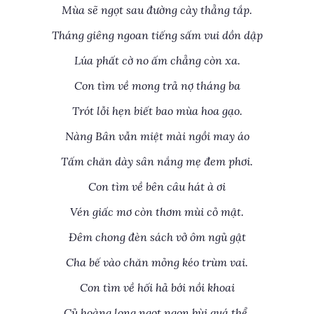
Mùa sẽ ngọt sau đường cày thẳng tắp.
Tháng giêng ngoan tiếng sấm vui dồn dập
Lúa phất cờ no ấm chẳng còn xa.
Con tìm về mong trả nợ tháng ba
Trót lỗi hẹn biết bao mùa hoa gạo.
Nàng Bân vẫn miệt mài ngồi may áo
Tấm chăn dày sân nắng mẹ đem phơi.
Con tìm về bên câu hát à ơi
Vén giấc mơ còn thơm mùi cỏ mật.
Đêm chong đèn sách vở ôm ngủ gật
Cha bế vào chăn mỏng kéo trùm vai.
Con tìm về hối hả bới nồi khoai
Củ hoàng long ngọt ngon bùi quá thể.