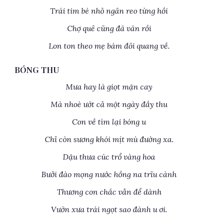
Trái tim bé nhỏ ngân reo từng hồi
Chợ quê cũng đã vãn rồi
Lon ton theo mẹ bám đôi quang về.
BÓNG THU
Mưa hay là giọt mặn cay
Mà nhoè ướt cả một ngày đầy thu
Con về tìm lại bóng u
Chỉ còn sương khói mịt mù đường xa.
Dậu thưa cúc trổ vàng hoa
Bưởi đào mọng nước hồng na trĩu cành
Thương con chắc vẫn để dành
Vườn xưa trái ngọt sao đành u ơi.