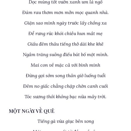
Dọc mùng tốt vườn xanh um lá ngổ
Đám rau thơm mơn mởn mọc quanh nhà.
Giận sao mình ngày trước lấy chồng xa
Để rưng rức khói chiều hun mắt mẹ
Giấu đêm thâu tiếng thở dài khe khẽ
Ngắm trăng suông điếu bát bố một mình.
Mai con về mặc cả với bình minh
Đừng gọi sớm song thân giờ luống tuổi
Đêm no giấc chẳng chập chờn canh cuối
Tóc sương thôi không bạc nữa mây trời.
MỘT NGÀY VỀ QUÊ
Tiếng gà vừa giục bên song