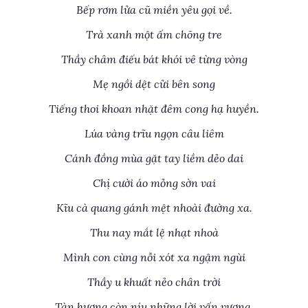
Bếp rơm lửa cũ miền yêu gọi về.
Trà xanh một ấm chõng tre
Thầy châm điếu bát khói vê từng vòng
Mẹ ngồi dệt cửi bên song
Tiếng thoi khoan nhặt đêm cong hạ huyền.
Lúa vàng trĩu ngọn câu liêm
Cánh đồng mùa gặt tay liềm dẻo dai
Chị cười áo mỏng sờn vai
Kĩu cà quang gánh mệt nhoài đường xa.
Thu nay mắt lệ nhạt nhoà
Mình con cùng nỗi xót xa ngậm ngùi
Thầy u khuất nẻo chân trời
Tàn hương còn níu những lời vấn vương.