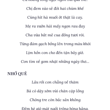
Chị đem vào sẻ đôi hai chùm khế
Cùng hít hà muối ớt thật là cay.
Mẹ ra vườn hái mấy ngọn rau đay
Cha vừa bắt mẻ cua đồng tươi rói.
Từng đám gạch bồng lên trong màu khói
Lịm hồn con cho đến tận bây giờ.
Con tìm về gom nhặt những ngày thơ…
NHỚ QUÊ
Lâu rồi con chẳng về thăm
Bà có dậy sớm vùi chăn cặp lồng
Chõng tre còn bắc sân không
Đêm hè gió mát ngồi trông bóng hằng.