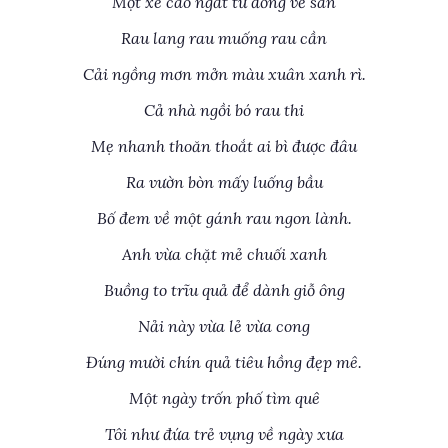
Một xe cao ngất từ đồng về sân
Rau lang rau muống rau cần
Cải ngồng mơn mởn màu xuân xanh rì.
Cả nhà ngồi bó rau thi
Mẹ nhanh thoăn thoắt ai bì được đâu
Ra vườn bòn mấy luống bầu
Bố đem về một gánh rau ngon lành.
Anh vừa chặt mẻ chuối xanh
Buồng to trĩu quả để dành giỗ ông
Nải này vừa lẻ vừa cong
Đúng mười chín quả tiêu hồng đẹp mê.
Một ngày trốn phố tìm quê
Tôi như đứa trẻ vụng về ngày xưa