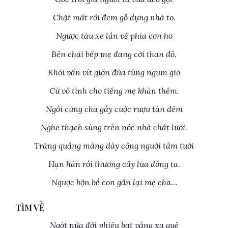
Chặt mất rồi đem gỗ dựng nhà to.
Ngược tàu xe lần về phía cơn ho
Bên chái bếp mẹ đang cời than đỏ.
Khói vấn vít giỡn đùa từng ngụm gió
Cứ vô tình cho tiếng mẹ khàn thêm.
Ngồi cùng cha gầy cuộc rượu tàn đêm
Nghe thạch sùng trên nóc nhà chắt lưỡi.
Trăng quầng mảng dày công người tắm tưới
Hạn hán rồi thương cây lúa đồng ta.
Ngược bộn bề con gần lại mẹ cha…
TÌM VỀ
Ngót nửa đời phiêu bạt vắng xa quê