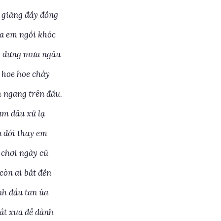
 giăng đầy đồng
a em ngồi khóc
g dưng mưa ngâu
i hoe hoe cháy
 ngang trên đầu.
àm dâu xứ lạ
n dỗi thay em
 chơi ngày cũ
còn ai bắt đền
nh đầu tan úa
t xưa để dành