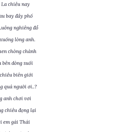
 La chiều nay
au bay đầy phố
Luông nghiêng đổ
 xuống lòng anh.
hen chòng chành
 bên dòng suối
chiều biên giới
g quá người ơi..?
g anh chơi vơi
g chiều đọng lại
i em gái Thái