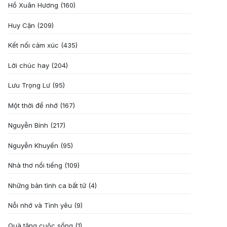
Hồ Xuân Hương
(160)
Huy Cận
(209)
Kết nối cảm xúc
(435)
Lời chúc hay
(204)
Lưu Trọng Lư
(95)
Một thời để nhớ
(167)
Nguyễn Bính
(217)
Nguyễn Khuyến
(95)
Nhà thơ nổi tiếng
(109)
Những bản tình ca bất tử
(4)
Nỗi nhớ và Tình yêu
(9)
Quà tặng cuôc sống
(1)