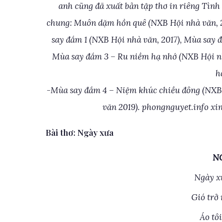
anh cũng đã xuất bản tập thơ in riêng Tình
chung: Muôn dặm hồn quê (NXB Hội nhà văn, 20
say đắm 1 (NXB Hội nhà văn, 2017), Mùa say 
Mùa say đắm 3 – Ru niềm hạ nhớ (NXB Hội nh
h
-Mùa say đắm 4 – Niệm khúc chiều đông (NXB 
văn 2019). phongnguyet.info xin
Bài thơ: Ngày xưa
N
Ngày x
Gió trở
Áo tô