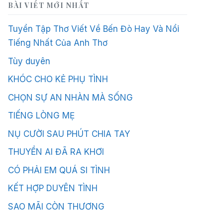
BÀI VIẾT MỚI NHẤT
Tuyển Tập Thơ Viết Về Bến Đò Hay Và Nổi
Tiếng Nhất Của Anh Thơ
Tùy duyên
KHÓC CHO KẺ PHỤ TÌNH
CHỌN SỰ AN NHÀN MÀ SỐNG
TIẾNG LÒNG MẸ
NỤ CƯỜI SAU PHÚT CHIA TAY
THUYỀN AI ĐÃ RA KHƠI
CÓ PHẢI EM QUÁ SI TÌNH
KẾT HỢP DUYÊN TÌNH
SAO MÃI CÒN THƯƠNG