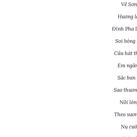
Về Sơn
Hương l
Đỉnh Pha 
Soi bóng
Câu hát t
Em ngân
Sắc ban 
Sao thươn
Nỗi lòn
Theo sươn
Nụ cườ