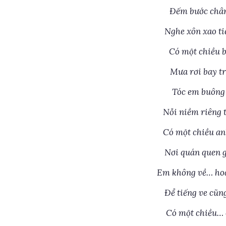
Đếm bước chân
Nghe xôn xao ti
Có một chiều b
Mưa rơi bay t
Tóc em buông 
Nỗi niềm riêng t
Có một chiều an
Nơi quán quen g
Em không về… ho
Để tiếng ve cũn
Có một chiều… 