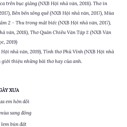
 ca trên bục giảng (NXB Hội nhà văn, 2018). Thơ in
17), Bên bến sông quê (NXB Hội nhà văn, 2017), Mùa
đắm 2 – Thu trong mắt biếc (NXB Hội nhà văn, 2017),
à văn, 2018), Thơ Quán Chiêu Văn Tập 1: (NXB Văn
ọc, 2019)
Hội nhà văn, 2019), Tình thơ Phủ Vĩnh (NXB Hội nhà
 giới thiệu những bài thơ hay của anh.
GÀY XƯA
ưa em hờn dỗi
 mùa sang đông
i lem bùn đất