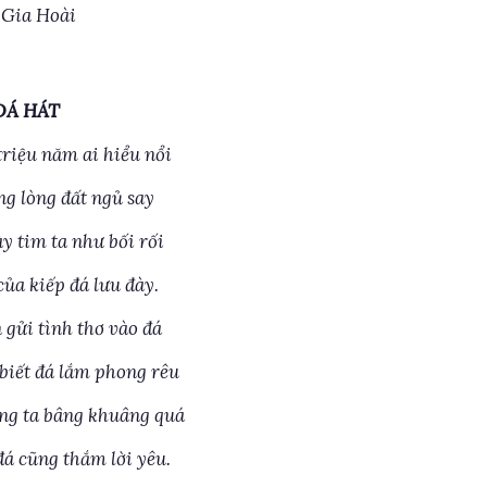
 Gia Hoài
ĐÁ HÁT
triệu năm ai hiểu nổi
ng lòng đất ngủ say
y tim ta như bối rối
của kiếp đá lưu đày.
 gửi tình thơ vào đá
biết đá lắm phong rêu
ng ta bâng khuâng quá
đá cũng thắm lời yêu.