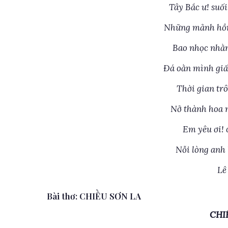
Tây Bắc ư! suố
Những mảnh hồn 
Bao nhọc nhằn
Đá oằn mình giấ
Thời gian trô
Nở thành hoa n
Em yêu ơi! 
Nỗi lòng anh 
Lê
Bài thơ: CHIỀU SƠN LA
CHI