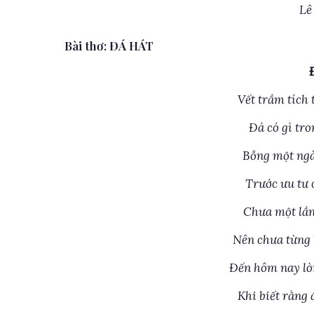
Lê
Bài thơ: ĐÁ HÁT
Vết trầm tích 
Đá có gì tro
Bỗng một ngà
Trước ưu tư 
Chưa một lần
Nên chưa từng 
Đến hôm nay lò
Khi biết rằng 