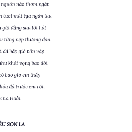
i nguồn nào thơm ngát
tươi mát tựa ngàn lau
 gửi đằng sau lời hát
u từng nếp thương đau.
i đá bây giờ vẫn vậy
hư khát vọng bao đời
có bao giờ em thấy
hóa đá trước em rồi.
 Gia Hoài
ỀU SƠN LA