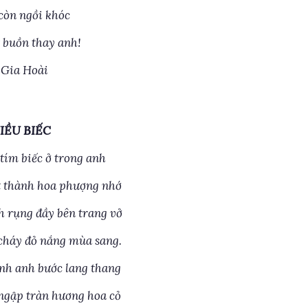
còn ngồi khóc
 buồn thay anh!
 Gia Hoài
IỀU BIẾC
tím biếc ở trong anh
t thành hoa phượng nhớ
rụng đầy bên trang vở
cháy đỏ nắng mùa sang.
nh anh bước lang thang
ngập tràn hương hoa cỏ