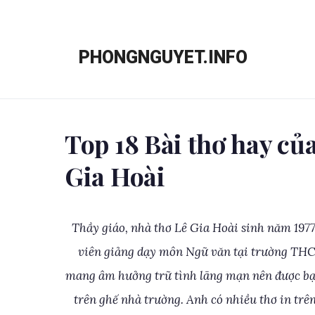
Chuyển
đến
PHONGNGUYET.INFO
nội
dung
Top 18 Bài thơ hay củ
Gia Hoài
Thầy giáo, nhà thơ Lê Gia Hoài sinh năm 197
viên giảng dạy môn Ngữ văn tại trường THCS
mang âm hưởng trữ tình lãng mạn nên được bạn 
trên ghế nhà trường. Anh có nhiều thơ in trê