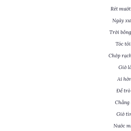
Rét mướt
Ngày xư
Trời bỗn
Tóc tô
Chớp rạch
Giờ l
Ai hờ
Để trò
Chẳng 
Giờ tì
Nước mắ