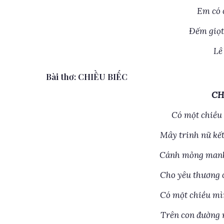
Em có 
Đếm giọt
Lê
Bài thơ: CHIỀU BIẾC
CH
Có một chiều 
Mây trinh nữ kế
Cánh mỏng manh 
Cho yêu thương 
Có một chiều mì
Trên con đường 