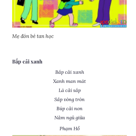
Mẹ đón bé tan học
Bắp cải xanh
Bắp cải xanh
Xanh man mát
Lá cải sắp
Sắp vòng tròn
Búp cải non
Nằm ngủ giữa
Phạm Hổ