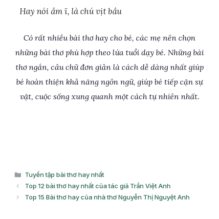
Hay nói ầm ĩ, là chú vịt bầu
Có rất nhiều bài thơ hay cho bé, các mẹ nên chọn
những bài thơ phù hợp theo lứa tuổi dạy bé. Những bài
thơ ngắn, câu chữ đơn giản là cách dễ dàng nhất giúp
bé hoàn thiện khả năng ngôn ngữ, giúp bé tiếp cận sự
vật, cuộc sống xung quanh một cách tự nhiên nhất.
Danh
Tuyển tập bài thơ hay nhất
mục
Top 12 bài thơ hay nhất của tác giả Trần Việt Anh
Top 15 Bài thơ hay của nhà thơ Nguyễn Thị Nguyệt Anh