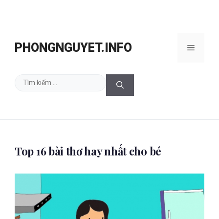
Chuyển
đến
PHONGNGUYET.INFO
Menu
nội
dung
Tìm
kiếm
cho:
Top 16 bài thơ hay nhất cho bé