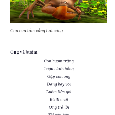
Con cua tám cẳng hai càng
Ong và bướm
Con bướm trắng
Lượn cành hồng
Gặp con ong
Đang bay vội
Bướm liền gọi
Rủ đi chơi
Ong trả lời
Tôi còn bận