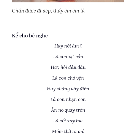
Chân được đi dép, thấy êm êm là
Kể cho bé nghe
Hay nói ầm ĩ
Là con vịt bầu
Hay hỏi đâu đâu
Là con chó vện
Hay chăng dây điện
Là con nhện con
Ăn no quay tròn
Là cối xay lúa
Mồm thở ra gió