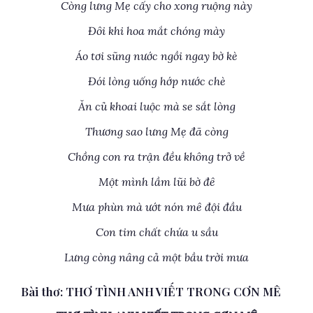
Còng lưng Mẹ cấy cho xong ruộng này
Đôi khi hoa mắt chóng mày
Áo tơi sũng nước ngồi ngay bờ kè
Đói lòng uống hớp nước chè
Ăn củ khoai luộc mà se sắt lòng
Thương sao lưng Mẹ đã còng
Chồng con ra trận đều không trở về
Một mình lầm lũi bờ đê
Mưa phùn mà ướt nón mê đội đầu
Con tim chất chứa u sầu
Lưng còng nâng cả một bầu trời mưa
Bài thơ: THƠ TÌNH ANH VIẾT TRONG CƠN MÊ