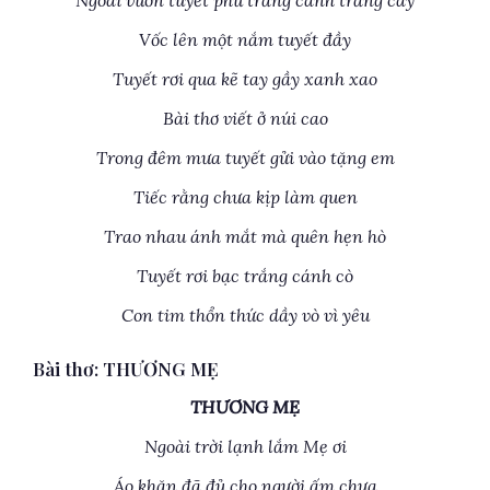
Ngoài vườn tuyết phủ trắng cành trắng cây
Vốc lên một nắm tuyết đầy
Tuyết rơi qua kẽ tay gầy xanh xao
Bài thơ viết ở núi cao
Trong đêm mưa tuyết gửi vào tặng em
Tiếc rằng chưa kịp làm quen
Trao nhau ánh mắt mà quên hẹn hò
Tuyết rơi bạc trắng cánh cò
Con tim thổn thức dầy vò vì yêu
Bài thơ: THƯƠNG MẸ
THƯƠNG MẸ
Ngoài trời lạnh lắm Mẹ ơi
Áo khăn đã đủ cho người ấm chưa