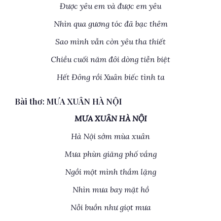
Được yêu em và được em yêu
Nhìn qua gương tóc đã bạc thêm
Sao mình vẫn còn yêu tha thiết
Chiều cuối năm đôi dòng tiễn biệt
Hết Đông rồi Xuân biếc tình ta
Bài thơ: MƯA XUÂN HÀ NỘI
MƯA XUÂN HÀ NỘI
Hà Nội sớm mùa xuân
Mưa phùn giăng phố vắng
Ngồi một mình thầm lặng
Nhìn mưa bay mặt hồ
Nỗi buồn như giọt mưa