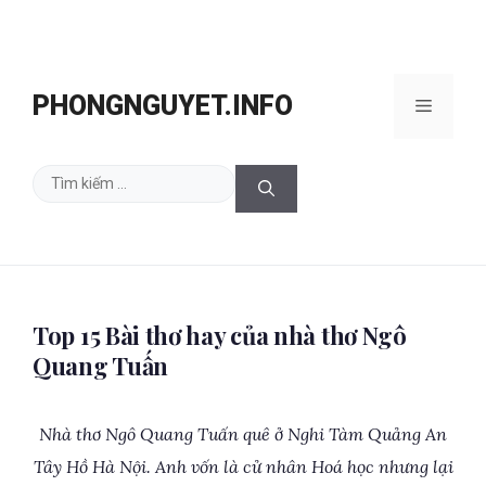
Chuyển
đến
PHONGNGUYET.INFO
Menu
nội
dung
Tìm
kiếm
cho:
Top 15 Bài thơ hay của nhà thơ Ngô
Quang Tuấn
Nhà thơ Ngô Quang Tuấn quê ở Nghi Tàm Quảng An
Tây Hồ Hà Nội. Anh vốn là cử nhân Hoá học nhưng lại