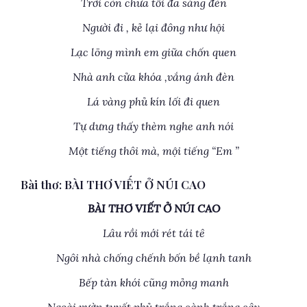
Trời còn chưa tối đã sáng đèn
Người đi , kẻ lại đông như hội
Lạc lõng mình em giữa chốn quen
Nhà anh cửa khóa ,vắng ánh đèn
Lá vàng phủ kín lối đi quen
Tự dưng thấy thèm nghe anh nói
Một tiếng thôi mà, mội tiếng “Em ”
Bài thơ: BÀI THƠ VIẾT Ở NÚI CAO
BÀI THƠ VIẾT Ở NÚI CAO
Lâu rồi mới rét tái tê
Ngôi nhà chống chếnh bốn bề lạnh tanh
Bếp tàn khói cũng mỏng manh