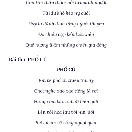
Con tim thấp thỏm nỗi lo quanh người
Từ lâu khô héo nụ cười
Hay là dành dụm tặng người tôi yêu
Đò chiều cặp bến liêu xiêu
Quê hương ủ ấm những chiều giá đông
Bài thơ: PHỐ CŨ
PHỐ CŨ
Em về phố cũ chiều thu ấy
Chợt nghe xào xạc tiếng lá rơi
Hàng xóm bảo anh đi biên giới
Lên với hoa lau với núi, đồi
Phố cũ em về vắng người quen