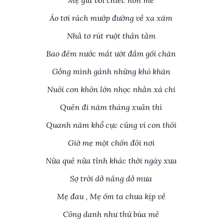
Mẹ già với chiếc nón mê
Áo tơi rách mướp đường về xa xăm
Nhả tơ rút ruột thân tằm
Bao đêm nước mắt ướt đầm gối chăn
Gồng mình gánh những khó khăn
Nuôi con khôn lớn nhọc nhằn xá chi
Quên đi năm tháng xuân thì
Quanh năm khổ cực cũng vì con thôi
Giờ mẹ một chốn đôi nơi
Nửa quê nửa tỉnh khác thời ngày xưa
Sợ trời dở nắng dở mưa
Mẹ đau , Mẹ ốm ta chưa kịp về
Công danh như thứ bùa mê