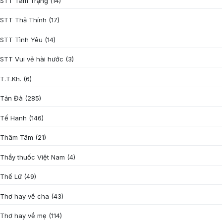
STT Tâm Trạng
(14)
STT Thả Thính
(17)
STT Tình Yêu
(14)
STT Vui vẻ hài hước
(3)
T.T.Kh.
(6)
Tản Đà
(285)
Tế Hanh
(146)
Thâm Tâm
(21)
Thầy thuốc Việt Nam
(4)
Thế Lữ
(49)
Thơ hay về cha
(43)
Thơ hay về mẹ
(114)