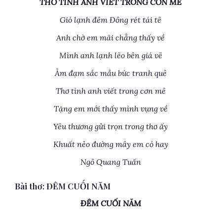
THƠ TÌNH ANH VIẾT TRONG CƠN MÊ
Gió lạnh đêm Đông rét tái tê
Anh chờ em mãi chẳng thấy về
Mình anh lạnh lẽo bên giá vẽ
Ảm đạm sắc mầu bức tranh quê
Thơ tình anh viết trong cơn mê
Tặng em mới thấy mình vụng về
Yêu thương gửi trọn trong thơ ấy
Khuất nẻo đường mây em có hay
Ngô Quang Tuấn
Bài thơ: ĐÊM CUỐI NĂM
ĐÊM CUỐI NĂM