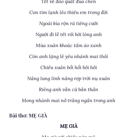
Tết về đào quất đua chen
Con tim lạnh lẽo thiếu em trong đời
Ngoài kia rộn rã tiếng cười
Người đi lễ tết rối bời lòng anh
Mùa xuân khoác tấm áo xanh
Còn anh lặng lẽ yêu nhành mai thôi
Chiều xuân bổi hổi bồi hồi
Nắng lung linh nắng rợp trời nụ xuân
Riêng anh vẫn cứ bần thần
Mong nhành mai nở trắng ngần trong anh
Bài thơ: MẸ GIÀ
MẸ GIÀ