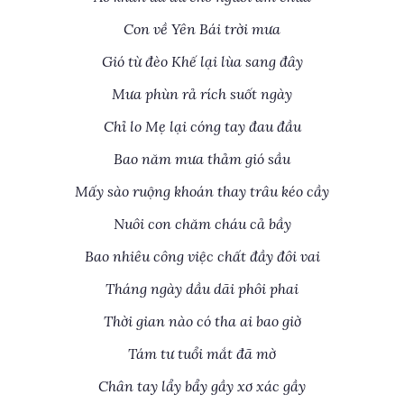
Con về Yên Bái trời mưa
Gió từ đèo Khế lại lùa sang đây
Mưa phùn rả rích suốt ngày
Chỉ lo Mẹ lại cóng tay đau đầu
Bao năm mưa thảm gió sầu
Mấy sào ruộng khoán thay trâu kéo cầy
Nuôi con chăm cháu cả bầy
Bao nhiêu công việc chất đầy đôi vai
Tháng ngày dầu dãi phôi phai
Thời gian nào có tha ai bao giờ
Tám tư tuổi mắt đã mờ
Chân tay lẩy bẩy gầy xơ xác gầy