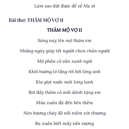
Làm sao dứt được để về Mẹ ơi
Bài thơ: THĂM MỘ VỢ II
THĂM MỘ VỢ II
Sáng nay lên mộ thăm em
Những ngày giáp tết người chen chân người
Mộ phần cỏ vẫn xanh ngời
Khói hương lơ lửng rối bời lòng anh
Kìa giọt nước mắt long lanh
Rơi đầy thảm cỏ anh dành tặng em
Mùa xuân đã đến bên thềm
Nén hương cháy đỏ nỗi niềm xót thương
Ba xuân biết mấy vấn vương