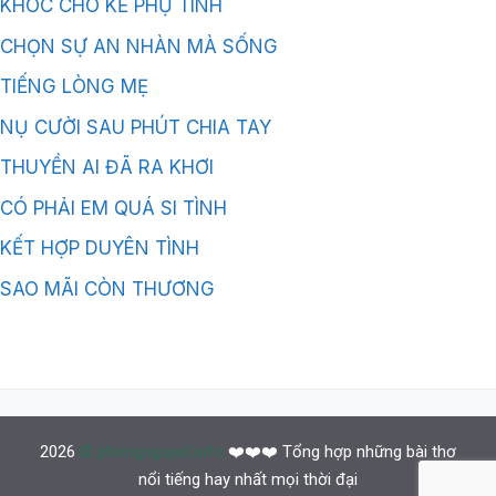
KHÓC CHO KẺ PHỤ TÌNH
CHỌN SỰ AN NHÀN MÀ SỐNG
TIẾNG LÒNG MẸ
NỤ CƯỜI SAU PHÚT CHIA TAY
THUYỀN AI ĐÃ RA KHƠI
CÓ PHẢI EM QUÁ SI TÌNH
KẾT HỢP DUYÊN TÌNH
SAO MÃI CÒN THƯƠNG
2026
© phongnguyet.info
❤️❤️❤️ Tổng hợp những bài thơ
nổi tiếng hay nhất mọi thời đại