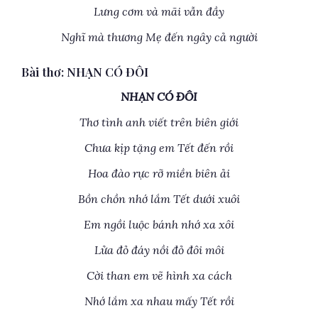
Lưng cơm và mãi vẫn đầy
Nghĩ mà thương Mẹ đến ngây cả người
Bài thơ: NHẠN CÓ ĐÔI
NHẠN CÓ ĐÔI
Thơ tình anh viết trên biên giới
Chưa kịp tặng em Tết đến rồi
Hoa đào rực rỡ miền biên ải
Bồn chồn nhớ lắm Tết dưới xuôi
Em ngồi luộc bánh nhớ xa xôi
Lửa đỏ đáy nồi đỏ đôi môi
Cời than em vẽ hình xa cách
Nhớ lắm xa nhau mấy Tết rồi