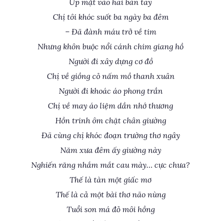
Úp mặt vào hai bàn tay
Chị tôi khóc suốt ba ngày ba đêm
– Đã đành máu trở về tim
Nhưng khôn buộc nổi cánh chim giang hồ
Người đi xây dựng cơ đồ
Chị về giồng cỏ nấm mồ thanh xuân
Người đi khoác áo phong trần
Chị về may áo liệm dần nhớ thương
Hồn trinh ôm chặt chân giường
Đã cùng chị khóc đoạn trường thơ ngây
Năm xưa đêm ấy giường này
Nghiến răng nhắm mắt cau mày… cực chưa?
Thế là tàn một giấc mơ
Thế là cả một bài thơ não nùng
Tuổi son má đỏ môi hồng