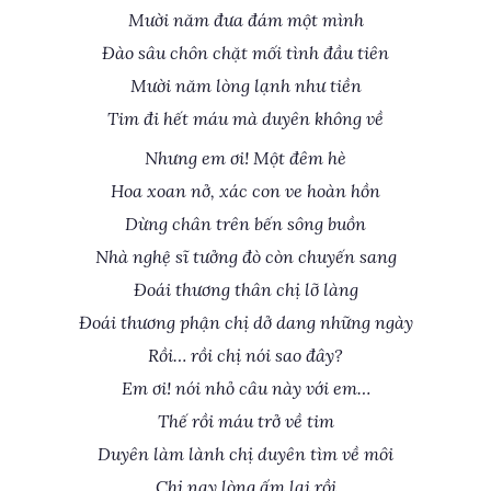
Mười năm đưa đám một mình
Đào sâu chôn chặt mối tình đầu tiên
Mười năm lòng lạnh như tiền
Tim đi hết máu mà duyên không về
Nhưng em ơi! Một đêm hè
Hoa xoan nở, xác con ve hoàn hồn
Dừng chân trên bến sông buồn
Nhà nghệ sĩ tưởng đò còn chuyến sang
Đoái thương thân chị lỡ làng
Đoái thương phận chị dở dang những ngày
Rồi… rồi chị nói sao đây?
Em ơi! nói nhỏ câu này với em…
Thế rồi máu trở về tim
Duyên làm lành chị duyên tìm về môi
Chị nay lòng ấm lại rồi