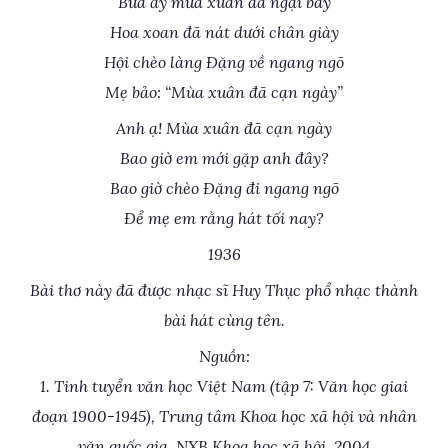
Bữa ấy mưa xuân đã ngại bay
Hoa xoan đã nát dưới chân giày
Hội chèo làng Ðặng về ngang ngõ
Mẹ bảo: “Mùa xuân đã cạn ngày”
Anh ạ! Mùa xuân đã cạn ngày
Bao giờ em mới gặp anh đây?
Bao giờ chèo Ðặng đi ngang ngõ
Ðể mẹ em rằng hát tối nay?
1936
Bài thơ này đã được nhạc sĩ Huy Thục phổ nhạc thành
bài hát cùng tên.
Nguồn:
1. Tinh tuyển văn học Việt Nam (tập 7: Văn học giai
đoạn 1900-1945), Trung tâm Khoa học xã hội và nhân
văn quốc gia, NXB Khoa học xã hội, 2004