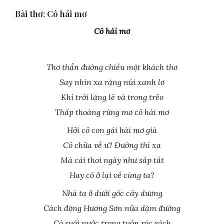
Bài thơ: Cô hái mơ
Cô hái mơ
Thơ thẩn đường chiều một khách thơ
Say nhìn xa rặng núi xanh lơ
Khí trời lặng lẽ và trong trẻo
Thấp thoáng rừng mơ cô hái mơ
Hỡi cô con gái hái mơ già
Cô chửa về ư? Đường thì xa
Mà cái thoi ngày như sắp tắt
Hay cô ở lại về cùng ta?
Nhà ta ở dưới gốc cây dương
Cách động Hương Sơn nửa dặm đường
Có suối nước trong tuôn róc rách