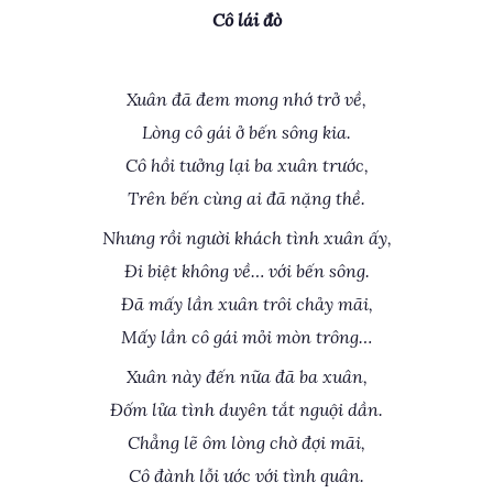
Cô lái đò
Xuân đã đem mong nhớ trở về,
Lòng cô gái ở bến sông kia.
Cô hồi tưởng lại ba xuân trước,
Trên bến cùng ai đã nặng thề.
Nhưng rồi người khách tình xuân ấy,
Đi biệt không về… với bến sông.
Đã mấy lần xuân trôi chảy mãi,
Mấy lần cô gái mỏi mòn trông…
Xuân này đến nữa đã ba xuân,
Đốm lửa tình duyên tắt nguội dần.
Chẳng lẽ ôm lòng chờ đợi mãi,
Cô đành lỗi ước với tình quân.