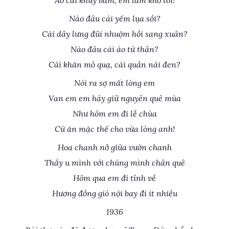
Áo cài khuy bấm, em làm khổ tôi!
Nào đâu cái yếm lụa sồi?
Cái dây lưng đũi nhuộm hồi sang xuân?
Nào đâu cái áo tứ thân?
Cái khăn mỏ quạ, cái quần nái đen?
Nói ra sợ mất lòng em
Van em em hãy giữ nguyên quê mùa
Như hôm em đi lễ chùa
Cứ ăn mặc thế cho vừa lòng anh!
Hoa chanh nở giữa vườn chanh
Thầy u mình với chúng mình chân quê
Hôm qua em đi tỉnh về
Hương đồng gió nội bay đi ít nhiều
1936