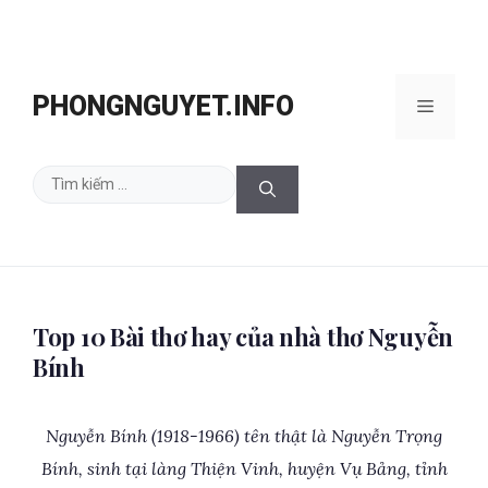
Chuyển
đến
PHONGNGUYET.INFO
Menu
nội
dung
Tìm
kiếm
cho:
Top 10 Bài thơ hay của nhà thơ Nguyễn
Bính
Nguyễn Bính (1918-1966) tên thật là Nguyễn Trọng
Bính, sinh tại làng Thiện Vinh, huyện Vụ Bảng, tỉnh