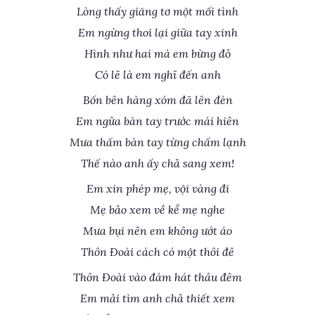
Lòng thấy giăng tơ một mối tình
Em ngừng thoi lại giữa tay xinh
Hình như hai má em bừng đỏ
Có lẽ là em nghĩ đến anh
Bốn bên hàng xóm đã lên đèn
Em ngửa bàn tay trước mái hiên
Mưa thấm bàn tay từng chấm lạnh
Thế nào anh ấy chả sang xem!
Em xin phép mẹ, vội vàng đi
Mẹ bảo xem về kể mẹ nghe
Mưa bụi nên em không ướt áo
Thôn Ðoài cách có một thôi đê
Thôn Ðoài vào đám hát thâu đêm
Em mải tìm anh chả thiết xem