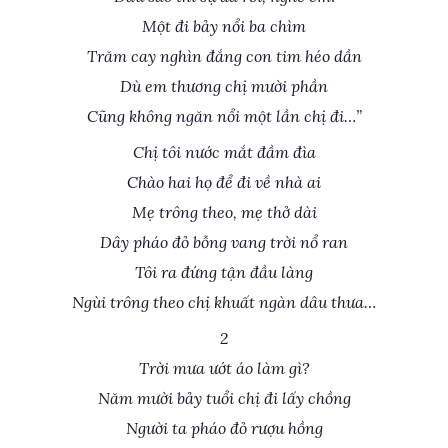
Một đi bảy nổi ba chìm
Trăm cay nghìn đắng con tim héo dần
Dù em thương chị mười phần
Cũng không ngăn nổi một lần chị đi…”
Chị tôi nước mắt đầm đìa
Chào hai họ để đi về nhà ai
Mẹ trông theo, mẹ thở dài
Dây pháo đỏ bỗng vang trời nổ ran
Tôi ra đứng tận đầu làng
Ngùi trông theo chị khuất ngàn dâu thưa…
2
Trời mưa ướt áo làm gì?
Năm mười bảy tuổi chị đi lấy chồng
Người ta pháo đỏ rượu hồng