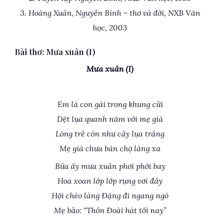
3. Hoàng Xuân, Nguyễn Bính – thơ và đời, NXB Văn
học, 2003
Bài thơ: Mưa xuân (I)
Mưa xuân (I)
Em là con gái trong khung cửi
Dệt lụa quanh năm với mẹ già
Lòng trẻ còn như cây lụa trắng
Mẹ già chưa bán chợ làng xa
Bữa ấy mưa xuân phơi phới bay
Hoa xoan lớp lớp rụng vơi đầy
Hội chèo làng Ðặng đi ngang ngõ
Mẹ bảo: “Thôn Ðoài hát tối nay”