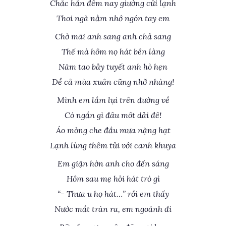
Chắc hẳn đêm nay giường cửi lạnh
Thoi ngà nằm nhớ ngón tay em
Chờ mãi anh sang anh chả sang
Thế mà hôm nọ hát bên làng
Năm tao bảy tuyết anh hò hẹn
Ðể cả mùa xuân cũng nhỡ nhàng!
Mình em lầm lụi trên đường về
Có ngắn gì đâu môt dải đê!
Áo mỏng che đầu mưa nặng hạt
Lạnh lùng thêm tủi với canh khuya
Em giận hờn anh cho đến sáng
Hôm sau mẹ hỏi hát trò gì
“- Thưa u họ hát…” rồi em thấy
Nước mắt tràn ra, em ngoảnh đi