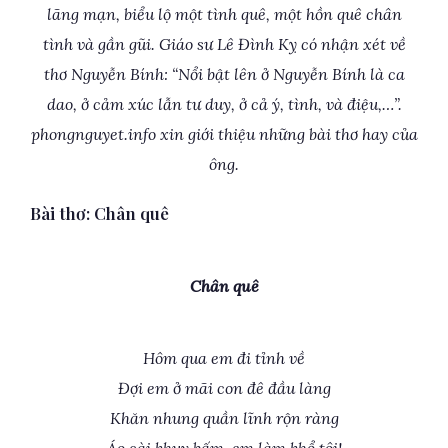
lãng mạn, biểu lộ một tình quê, một hồn quê chân
tình và gần gũi. Giáo sư Lê Đình Kỵ có nhận xét về
thơ Nguyễn Bính: “Nổi bật lên ở Nguyễn Bính là ca
dao, ở cảm xúc lẫn tư duy, ở cả ý, tình, và điệu,…”.
phongnguyet.info xin giới thiệu những bài thơ hay của
ông.
Bài thơ: Chân quê
Chân quê
Hôm qua em đi tỉnh về
Đợi em ở mãi con đê đầu làng
Khăn nhung quần lĩnh rộn ràng