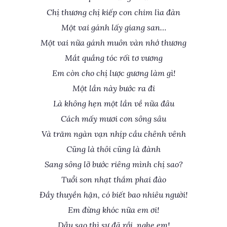
Chị thương chị kiếp con chim lìa đàn
Một vai gánh lấy giang san…
Một vai nữa gánh muôn vàn nhớ thương
Mắt quầng tóc rối tơ vương
Em còn cho chị lược gương làm gì!
Một lần này bước ra đi
Là không hẹn một lần về nữa đâu
Cách mấy mươi con sông sâu
Và trăm ngàn vạn nhịp cầu chênh vênh
Cũng là thôi cũng là đành
Sang sông lỡ bước riêng mình chị sao?
Tuổi son nhạt thắm phai đào
Đầy thuyền hận, có biết bao nhiêu người!
Em đừng khóc nữa em ơi!
Dẫu sao thì sự đã rồi, nghe em!