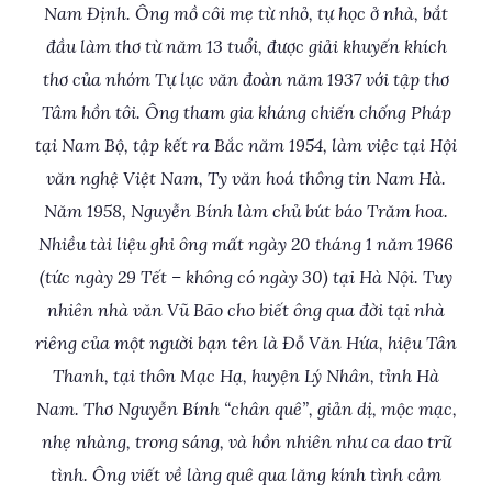
Nam Định. Ông mồ côi mẹ từ nhỏ, tự học ở nhà, bắt
đầu làm thơ từ năm 13 tuổi, được giải khuyến khích
thơ của nhóm Tự lực văn đoàn năm 1937 với tập thơ
Tâm hồn tôi. Ông tham gia kháng chiến chống Pháp
tại Nam Bộ, tập kết ra Bắc năm 1954, làm việc tại Hội
văn nghệ Việt Nam, Ty văn hoá thông tin Nam Hà.
Năm 1958, Nguyễn Bính làm chủ bút báo Trăm hoa.
Nhiều tài liệu ghi ông mất ngày 20 tháng 1 năm 1966
(tức ngày 29 Tết – không có ngày 30) tại Hà Nội. Tuy
nhiên nhà văn Vũ Bão cho biết ông qua đời tại nhà
riêng của một người bạn tên là Đỗ Văn Hứa, hiệu Tân
Thanh, tại thôn Mạc Hạ, huyện Lý Nhân, tỉnh Hà
Nam. Thơ Nguyễn Bính “chân quê”, giản dị, mộc mạc,
nhẹ nhàng, trong sáng, và hồn nhiên như ca dao trữ
tình. Ông viết về làng quê qua lăng kính tình cảm