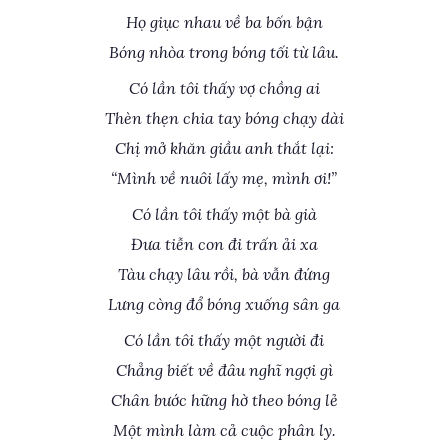
Họ giục nhau về ba bốn bận
Bóng nhòa trong bóng tối từ lâu.
Có lần tôi thấy vợ chồng ai
Thèn thẹn chia tay bóng chạy dài
Chị mở khăn giầu anh thắt lại:
“Mình về nuôi lấy mẹ, mình ơi!”
Có lần tôi thấy một bà già
Đưa tiễn con đi trấn ải xa
Tàu chạy lâu rồi, bà vẫn đứng
Lưng còng đổ bóng xuống sân ga
Có lần tôi thấy một người đi
Chẳng biết về đâu nghĩ ngợi gì
Chân bước hững hờ theo bóng lẻ
Một mình làm cả cuộc phân ly.