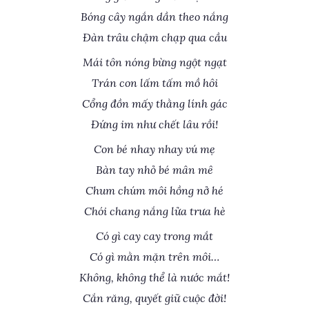
Bóng cây ngắn dần theo nắng
Đàn trâu chậm chạp qua cầu
Mái tôn nóng bừng ngột ngạt
Trán con lấm tấm mồ hôi
Cổng đồn mấy thằng lính gác
Đứng im như chết lâu rồi!
Con bé nhay nhay vú mẹ
Bàn tay nhỏ bé mân mê
Chum chúm môi hồng nở hé
Chói chang nắng lửa trưa hè
Có gì cay cay trong mắt
Có gì mằn mặn trên môi…
Không, không thể là nước mắt!
Cắn răng, quyết giữ cuộc đời!