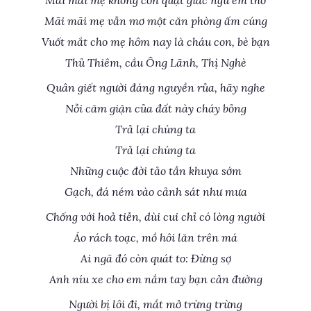
Mãi mãi mẹ không còn quạt giấc ngủ em thơ
Mãi mãi mẹ vẫn mơ một căn phòng ấm cúng
Vuốt mắt cho mẹ hôm nay là cháu con, bè bạn
Thủ Thiêm, cầu Ông Lãnh, Thị Nghè
Quân giết người đáng nguyền rủa, hãy nghe
Nỗi căm giận của đất này cháy bỏng
Trả lại chúng ta
Trả lại chúng ta
Những cuộc đời tảo tần khuya sớm
Gạch, đá ném vào cảnh sát như mưa
Chống với hoả tiễn, dùi cui chỉ có lòng người
Áo rách toạc, mồ hôi lăn trên má
Ai ngã đó còn quát to: Đừng sợ
Anh níu xe cho em nắm tay bạn cản đường
Người bị lôi đi, mắt mở trừng trừng