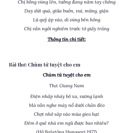
Chị bỗng vùng lên, tưởng đang nắm tay chồng
Day dứt quá, giữa buồn, vui, mừng, giận
Lũ quỷ ập vào, dí súng bên hông
Chị vẫn ngồi nghiêm trước tờ giấy trắng
Thông tin chi tiết:
Bài thơ: Chùm tứ tuyệt cho em
Chùm tứ tuyệt cho em
Thơ: Giang Nam
Điện nhấp nháy bờ xa, sương lạnh
Mà vẫn nghe máy nổ dưới chân đèo
Chợt nhớ sắp vào mùa gieo hạt
Đêm ở quê nhà em ngủ được bao nhiêu?
(Hồ Balatông Hunggari 1977)