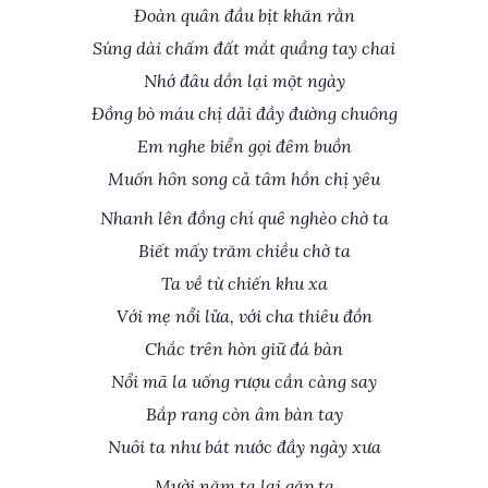
Đoàn quân đầu bịt khăn rằn
Súng dài chấm đất mắt quầng tay chai
Nhớ đâu dồn lại một ngày
Đồng bò máu chị dải đầy đường chuông
Em nghe biển gọi đêm buồn
Muốn hôn song cả tâm hồn chị yêu
Nhanh lên đồng chí quê nghèo chờ ta
Biết mấy trăm chiều chờ ta
Ta về từ chiến khu xa
Với mẹ nổi lửa, với cha thiêu đồn
Chắc trên hòn giữ đá bàn
Nổi mã la uống rượu cần càng say
Bắp rang còn âm bàn tay
Nuôi ta như bát nước đầy ngày xưa
Mười năm ta lại gặp ta