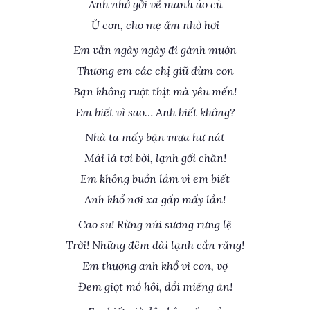
Anh nhớ gởi về manh áo cũ
Ủ con, cho mẹ ấm nhờ hơi
Em vẫn ngày ngày đi gánh mướn
Thương em các chị giữ dùm con
Bạn không ruột thịt mà yêu mến!
Em biết vì sao… Anh biết không?
Nhà ta mấy bận mưa hư nát
Mái lá tơi bời, lạnh gối chăn!
Em không buồn lắm vì em biết
Anh khổ nơi xa gấp mấy lần!
Cao su! Rừng núi sương rưng lệ
Trời! Những đêm dài lạnh cắn răng!
Em thương anh khổ vì con, vợ
Đem giọt mồ hôi, đổi miếng ăn!