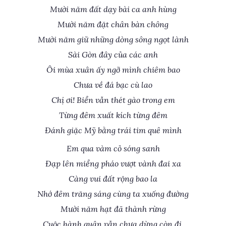
Mười năm đất dạy bài ca anh hùng
Mười năm đặt chân bàn chông
Mười năm giữ những dòng sông ngọt lành
Sài Gòn đây của các anh
Ôi mùa xuân ấy ngỡ mình chiêm bao
Chưa về đá bạc cù lao
Chị ơi! Biển vẫn thét gào trong em
Từng đêm xuất kích từng đêm
Đánh giặc Mỹ bằng trái tim quê mình
Em qua vàm cỏ sóng sanh
Đạp lên miểng pháo vượt vành đai xa
Càng vui đất rộng bao la
Nhớ đêm trăng sáng cùng ta xuống đường
Mười năm hạt đã thành rừng
Cuộc hành quân vẫn chưa dừng còn đi.