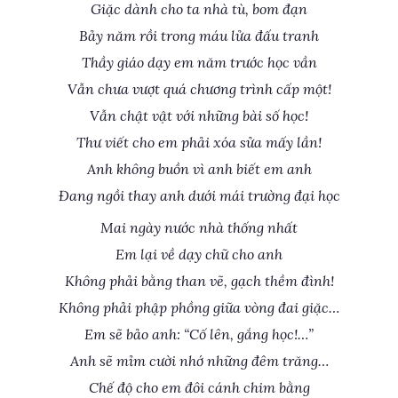
Giặc dành cho ta nhà tù, bom đạn
Bảy năm rồi trong máu lửa đấu tranh
Thầy giáo dạy em năm trước học vần
Vẫn chưa vượt quá chương trình cấp một!
Vẫn chật vật với những bài số học!
Thư viết cho em phải xóa sửa mấy lần!
Anh không buồn vì anh biết em anh
Đang ngồi thay anh dưới mái trường đại học
Mai ngày nước nhà thống nhất
Em lại về dạy chữ cho anh
Không phải bằng than vẽ, gạch thềm đình!
Không phải phập phồng giữa vòng đai giặc…
Em sẽ bảo anh: “Cố lên, gắng học!…”
Anh sẽ mỉm cười nhớ những đêm trăng…
Chế độ cho em đôi cánh chim bằng