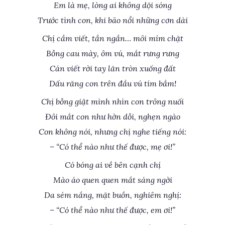
Em là mẹ, lòng ai không dội sóng
Trước tình con, khi bão nổi những cơn dài
Chị cầm viết, tần ngần… môi mím chặt
Bỗng cau mày, ôm vú, mắt rưng rưng
Cán viết rời tay lăn tròn xuống đất
Dấu răng con trên đầu vú tím bầm!
Chị bỗng giật mình nhìn con trông nuối
Đôi mắt con như hờn dỗi, nghẹn ngào
Con không nói, nhưng chị nghe tiếng nói:
– “Có thể nào như thế được, mẹ ơi!”
Có bóng ai về bên cạnh chị
Mào áo quen quen mắt sáng ngời
Da sém nắng, mặt buồn, nghiêm nghị:
– “Có thể nào như thế được, em ơi!”