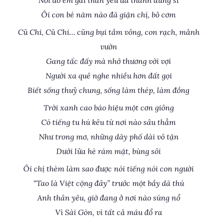
Nơi đó em gái thân yêu đã thành dũng sĩ
Ôi con bé năm nào đã giận chị, bỏ cơm
Củ Chi, Củ Chi… cũng bụi tầm vông, con rạch, mảnh
vườn
Gang tấc đấy mà nhớ thương vời vợi
Người xa quê nghe nhiều hơn đất gọi
Biết sống thuỷ chung, sống làm thép, làm đồng
Trời xanh cao báo hiệu một cơn giông
Có tiếng tu hú kêu từ nơi nào sâu thẳm
Như trong mơ, những dãy phố dài vô tận
Dưới lửa hè rám mặt, bùng sôi
Ôi chị thèm làm sao được nói tiếng nói con người
“Tao là Việt cộng đây” trước một bầy dã thú
Anh thân yêu, giờ đang ở nơi nào súng nổ
Vì Sài Gòn, vì tất cả máu đổ ra