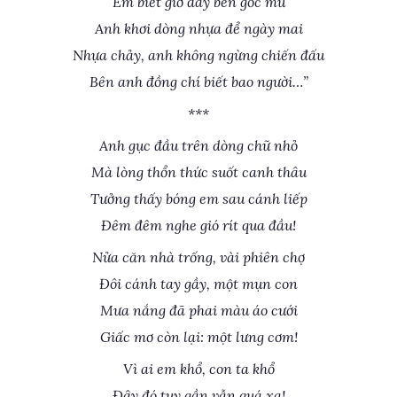
Em biết giờ đây bên gốc mủ
Anh khơi dòng nhựa để ngày mai
Nhựa chảy, anh không ngừng chiến đấu
Bên anh đồng chí biết bao người…”
***
Anh gục đầu trên dòng chữ nhỏ
Mà lòng thổn thức suốt canh thâu
Tưởng thấy bóng em sau cánh liếp
Đêm đêm nghe gió rít qua đầu!
Nửa căn nhà trống, vài phiên chợ
Đôi cánh tay gầy, một mụn con
Mưa nắng đã phai màu áo cưới
Giấc mơ còn lại: một lưng cơm!
Vì ai em khổ, con ta khổ
Đây đó tuy gần vẫn quá xa!