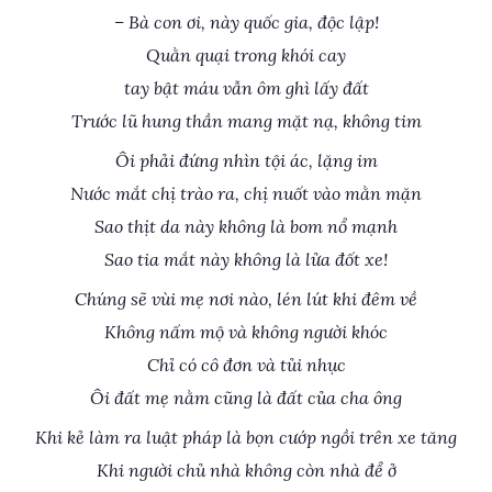
– Bà con ơi, này quốc gia, độc lập!
Quằn quại trong khói cay
tay bật máu vẫn ôm ghì lấy đất
Trước lũ hung thần mang mặt nạ, không tim
Ôi phải đứng nhìn tội ác, lặng im
Nước mắt chị trào ra, chị nuốt vào mằn mặn
Sao thịt da này không là bom nổ mạnh
Sao tia mắt này không là lửa đốt xe!
Chúng sẽ vùi mẹ nơi nào, lén lút khi đêm về
Không nấm mộ và không người khóc
Chỉ có cô đơn và tủi nhục
Ôi đất mẹ nằm cũng là đất của cha ông
Khi kẻ làm ra luật pháp là bọn cướp ngồi trên xe tăng
Khi người chủ nhà không còn nhà để ở