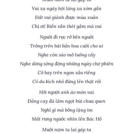
Vui xa ngày hội làng xa xóm gần
Đất vui giành được mùa xuân
Chị ơi! Biển vẫn thét gầm mà vui
Người đi rực rỡ bên người
Trồng trên bãi bắn hoa cười cho ai
Nghe còn sáo mở luống cầy
Nghe dòng sông động những ngày chợ phiên
Cờ bay trên ngọn sầu riêng
Cô du kích nhỏ đứng lên thật rồi
Hỡi người anh áo mòn vai
Đắng cay đã lắm ngọt bùi chưa quen
Nghĩ gì mà bỗng lặng im
Mắt rưng ngước nhìn lên Bác Hồ
Mười năm ta lại gặp ta