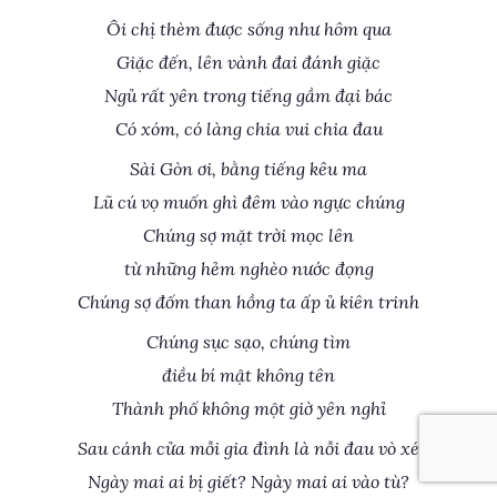
Ôi chị thèm được sống như hôm qua
Giặc đến, lên vành đai đánh giặc
Ngủ rất yên trong tiếng gầm đại bác
Có xóm, có làng chia vui chia đau
Sài Gòn ơi, bằng tiếng kêu ma
Lũ cú vọ muốn ghì đêm vào ngực chúng
Chúng sợ mặt trời mọc lên
từ những hẻm nghèo nước đọng
Chúng sợ đốm than hồng ta ấp ủ kiên trinh
Chúng sục sạo, chúng tìm
điều bí mật không tên
Thành phố không một giờ yên nghỉ
Sau cánh cửa mỗi gia đình là nỗi đau vò xé
Ngày mai ai bị giết? Ngày mai ai vào tù?