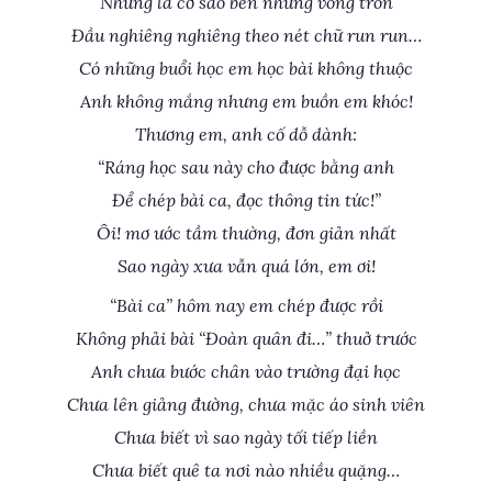
Những lá cờ sao bên những vòng tròn
Đầu nghiêng nghiêng theo nét chữ run run…
Có những buổi học em học bài không thuộc
Anh không mắng nhưng em buồn em khóc!
Thương em, anh cố dỗ dành:
“Ráng học sau này cho được bằng anh
Để chép bài ca, đọc thông tin tức!”
Ôi! mơ ước tầm thường, đơn giản nhất
Sao ngày xưa vẫn quá lớn, em ơi!
“Bài ca” hôm nay em chép được rồi
Không phải bài “Đoàn quân đi…” thuở trước
Anh chưa bước chân vào trường đại học
Chưa lên giảng đường, chưa mặc áo sinh viên
Chưa biết vì sao ngày tối tiếp liền
Chưa biết quê ta nơi nào nhiều quặng…