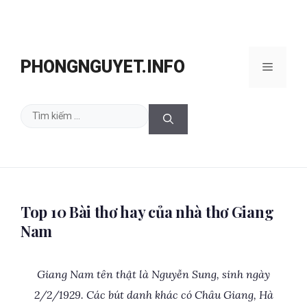
Chuyển
đến
PHONGNGUYET.INFO
Menu
nội
dung
Tìm
kiếm
cho:
Top 10 Bài thơ hay của nhà thơ Giang
Nam
Giang Nam tên thật là Nguyễn Sung, sinh ngày
2/2/1929. Các bút danh khác có Châu Giang, Hà