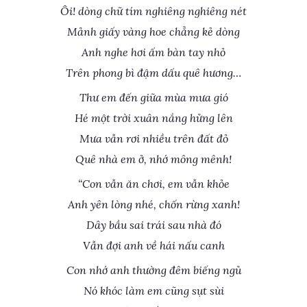
Ôi! dòng chữ tím nghiêng nghiêng nét
Mảnh giấy vàng hoe chẳng kẻ dòng
Anh nghe hơi ấm bàn tay nhỏ
Trên phong bì đậm dấu quê hương…
Thư em đến giữa mùa mưa gió
Hé một trời xuân nắng hửng lên
Mưa vẫn rơi nhiều trên đất đỏ
Quê nhà em ở, nhớ mông mênh!
“Con vẫn ăn chơi, em vẫn khỏe
Anh yên lòng nhé, chốn rừng xanh!
Dây bầu sai trái sau nhà đó
Vẫn đợi anh về hái nấu canh
Con nhớ anh thường đêm biếng ngủ
Nó khóc làm em cũng sụt sùi