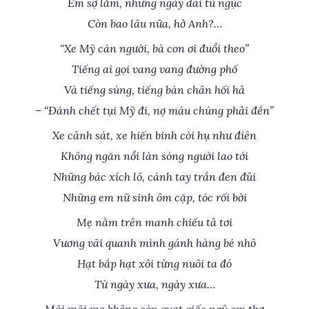
Em sợ lắm, những ngày dài tù ngục
Còn bao lâu nữa, hở Anh?…
“Xe Mỹ cán người, bà con ơi đuổi theo”
Tiếng ai gọi vang vang đường phố
Và tiếng súng, tiếng bàn chân hối hả
– “Đánh chết tụi Mỹ đi, nợ máu chúng phải đền”
Xe cảnh sát, xe hiến binh còi hụ như điên
Không ngăn nổi làn sóng người lao tới
Những bác xích lô, cánh tay trần đen đủi
Những em nữ sinh ôm cặp, tóc rối bời
Mẹ nằm trên manh chiếu tả tơi
Vương vãi quanh mình gánh hàng bé nhỏ
Hạt bắp hạt xôi từng nuôi ta đó
Từ ngày xưa, ngày xưa…