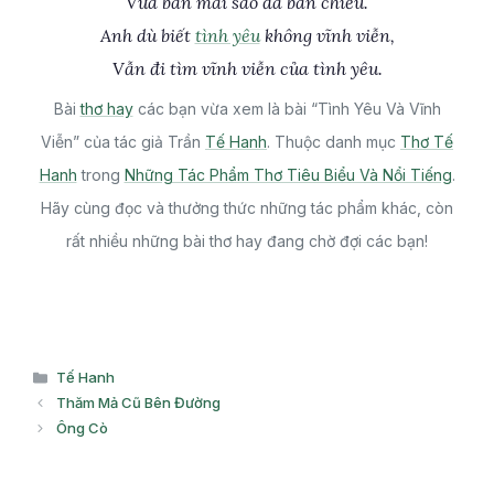
Vừa ban mai sao đã ban chiều.
Anh dù biết
tình yêu
không vĩnh viễn,
Vẫn đi tìm vĩnh viễn của tình yêu.
Bài
thơ hay
các bạn vừa xem là bài “Tình Yêu Và Vĩnh
Viễn” của tác giả Trần
Tế Hanh
. Thuộc danh mục
Thơ Tế
Hanh
trong
Những Tác Phẩm Thơ Tiêu Biểu Và Nổi Tiếng
.
Hãy cùng đọc và thưởng thức những tác phẩm khác, còn
rất nhiều những bài thơ hay đang chờ đợi các bạn!
Danh
Tế Hanh
mục
Thăm Mả Cũ Bên Đường
Ông Cò