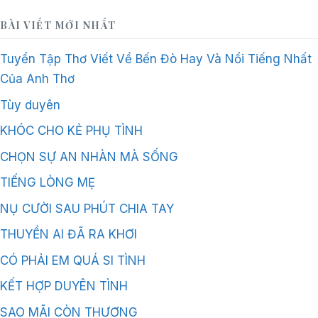
BÀI VIẾT MỚI NHẤT
Tuyển Tập Thơ Viết Về Bến Đò Hay Và Nổi Tiếng Nhất
Của Anh Thơ
Tùy duyên
KHÓC CHO KẺ PHỤ TÌNH
CHỌN SỰ AN NHÀN MÀ SỐNG
TIẾNG LÒNG MẸ
NỤ CƯỜI SAU PHÚT CHIA TAY
THUYỀN AI ĐÃ RA KHƠI
CÓ PHẢI EM QUÁ SI TÌNH
KẾT HỢP DUYÊN TÌNH
SAO MÃI CÒN THƯƠNG