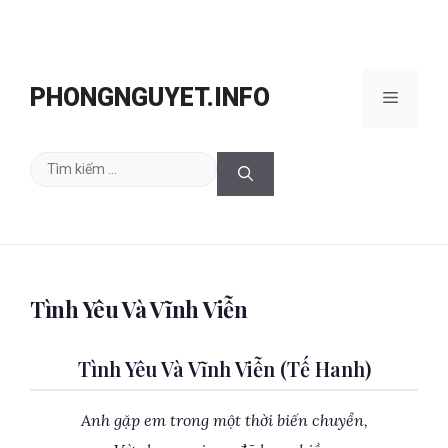
Chuyển
đến
PHONGNGUYET.INFO
Menu
nội
dung
Tìm
kiếm
cho:
Tình Yêu Và Vĩnh Viễn
Tình Yêu Và Vĩnh Viễn (Tế Hanh)
Anh gặp em trong một thời biến chuyển,