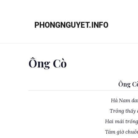
Chuyển
đến
PHONGNGUYET.INFO
nội
dung
Ông Cò
Ông Cò
Hà Nam dan
Trông thấy 
Hai mái trống
Tám giờ chuô