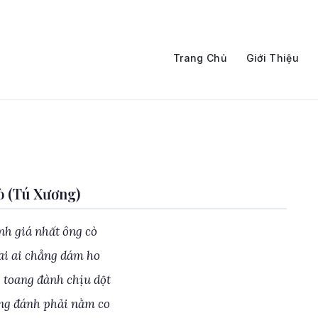
Trang Chủ
Giới Thiệu
 (Tú Xương)
h giá nhất ông cò
ai ai chẳng dám ho
 toang đành chịu dột
ng đánh phải nằm co