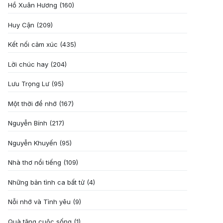
Hồ Xuân Hương
(160)
Huy Cận
(209)
Kết nối cảm xúc
(435)
Lời chúc hay
(204)
Lưu Trọng Lư
(95)
Một thời để nhớ
(167)
Nguyễn Bính
(217)
Nguyễn Khuyến
(95)
Nhà thơ nổi tiếng
(109)
Những bản tình ca bất tử
(4)
Nỗi nhớ và Tình yêu
(9)
Quà tặng cuôc sống
(1)