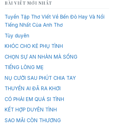
BÀI VIẾT MỚI NHẤT
Tuyển Tập Thơ Viết Về Bến Đò Hay Và Nổi
Tiếng Nhất Của Anh Thơ
Tùy duyên
KHÓC CHO KẺ PHỤ TÌNH
CHỌN SỰ AN NHÀN MÀ SỐNG
TIẾNG LÒNG MẸ
NỤ CƯỜI SAU PHÚT CHIA TAY
THUYỀN AI ĐÃ RA KHƠI
CÓ PHẢI EM QUÁ SI TÌNH
KẾT HỢP DUYÊN TÌNH
SAO MÃI CÒN THƯƠNG