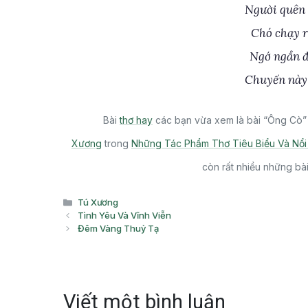
Người quên 
Chó chạy r
Ngớ ngẩn đ
Chuyến này 
Bài
thơ hay
các bạn vừa xem là bài “Ông Cò” 
Xương
trong
Những Tác Phẩm Thơ Tiêu Biểu Và Nổi
còn rất nhiều những bà
Danh
Tú Xương
mục
Tình Yêu Và Vĩnh Viễn
Đêm Vàng Thuỷ Tạ
Viết một bình luận