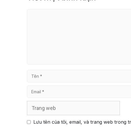
Bình
luận
Tên
Email
Trang
web
Lưu tên của tôi, email, và trang web trong t