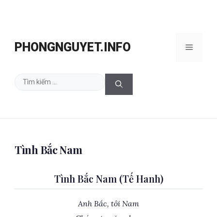
Chuyển
đến
PHONGNGUYET.INFO
Menu
nội
dung
Tìm
kiếm
cho:
Tình Bắc Nam
Tình Bắc Nam (Tế Hanh)
Anh Bắc, tôi Nam