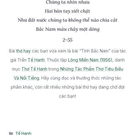
Chúng ta nhìn nhau
Hai bàn tay siết chặt
Như đất nước chúng ta không thể nào chia cắt
Bắc Nam máu chảy một dòng
2-55
Bài
thơ hay
các bạn vừa xem là bài “Tình Bắc Nam” của tác
giả Trần
Tế Hanh
. Thuộc tập
Lòng Miền Nam (1956)
, danh
mục
Thơ Tế Hanh
trong
Những Tác Phẩm Thơ Tiêu Biểu
Và Nổi Tiếng
. Hãy cùng đọc và thưởng thức những tác
phẩm khác, còn rất nhiều những bài thơ hay đang chờ đợi
các bạn!
Danh
Tế Hanh