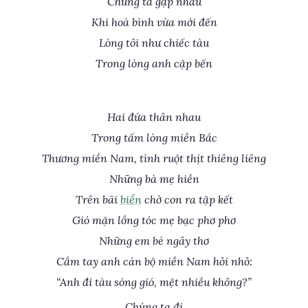
Chúng ta gặp nhau
Khi hoà bình vừa mới đến
Lòng tôi như chiếc tàu
Trong lòng anh cập bến
Hai đứa thân nhau
Trong tấm lòng miền Bắc
Thương miền Nam, tình ruột thịt thiêng liêng
Những bà mẹ hiền
Trên bãi
biển
chờ con ra tập kết
Gió mặn lồng tóc mẹ bạc phơ phơ
Những em bé ngây thơ
Cầm tay anh cán bộ miền Nam hỏi nhỏ:
“Anh đi tàu sóng gió, mệt nhiều không?”
Chúng ta đi