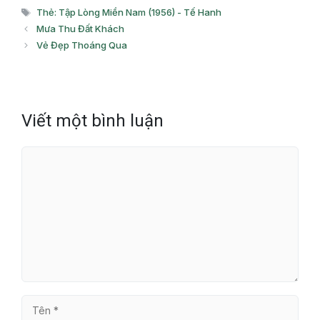
mục
Thẻ
Thẻ: Tập Lòng Miền Nam (1956) - Tế Hanh
Mưa Thu Đất Khách
Vẻ Đẹp Thoáng Qua
Viết một bình luận
Bình
luận
Tên