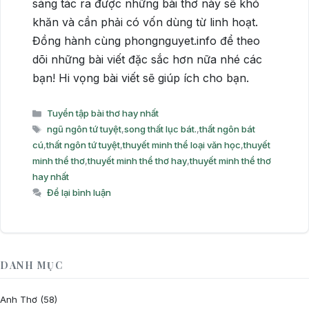
sáng tác ra được những bài thơ này sẽ khó
khăn và cần phải có vốn dùng từ linh hoạt.
Đồng hành cùng phongnguyet.info để theo
dõi những bài viết đặc sắc hơn nữa nhé các
bạn! Hi vọng bài viết sẽ giúp ích cho bạn.
Danh
Tuyển tập bài thơ hay nhất
mục
Thẻ
ngũ ngôn tứ tuyệt
,
song thất lục bát.
,
thất ngôn bát
cú
,
thất ngôn tứ tuyệt
,
thuyết minh thể loại văn học
,
thuyết
minh thể thơ
,
thuyết minh thể thơ hay
,
thuyết minh thể thơ
hay nhất
Để lại bình luận
DANH MỤC
Anh Thơ
(58)