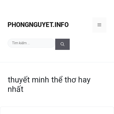
Chuyển
đến
PHONGNGUYET.INFO
Menu
nội
dung
Tìm
kiếm
cho:
thuyết minh thể thơ hay
nhất