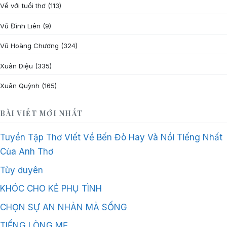
Về với tuổi thơ
(113)
Vũ Đình Liên
(9)
Vũ Hoàng Chương
(324)
Xuân Diệu
(335)
Xuân Quỳnh
(165)
BÀI VIẾT MỚI NHẤT
Tuyển Tập Thơ Viết Về Bến Đò Hay Và Nổi Tiếng Nhất
Của Anh Thơ
Tùy duyên
KHÓC CHO KẺ PHỤ TÌNH
CHỌN SỰ AN NHÀN MÀ SỐNG
TIẾNG LÒNG MẸ