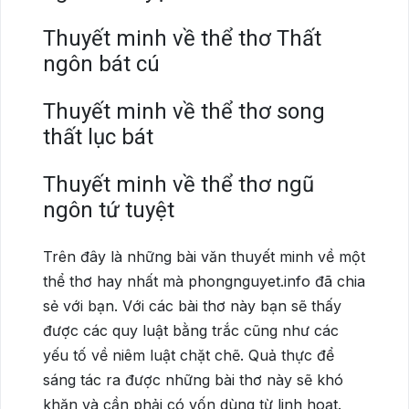
Thuyết minh về thể thơ Thất
ngôn bát cú
Thuyết minh về thể thơ song
thất lục bát
Thuyết minh về thể thơ ngũ
ngôn tứ tuyệt
Trên đây là những bài văn thuyết minh về một
thể thơ hay nhất mà phongnguyet.info đã chia
sẻ với bạn. Với các bài thơ này bạn sẽ thấy
được các quy luật bằng trắc cũng như các
yếu tố về niêm luật chặt chẽ. Quả thực để
sáng tác ra được những bài thơ này sẽ khó
khăn và cần phải có vốn dùng từ linh hoạt.