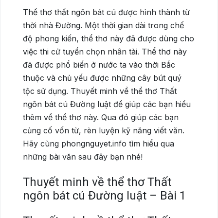
Thể thơ thất ngôn bát cú được hình thành từ
thời nhà Đường. Một thời gian dài trong chế
độ phong kiến, thể thơ này đã được dùng cho
việc thi cử tuyển chọn nhân tài. Thể thơ này
đã được phổ biến ở nước ta vào thời Bắc
thuộc và chủ yếu được những cây bút quý
tộc sử dụng. Thuyết minh về thể thơ Thất
ngôn bát cú Đường luật để giúp các bạn hiểu
thêm về thể thơ này. Qua đó giúp các bạn
củng cố vốn từ, rèn luyện kỹ năng viết văn.
Hãy cùng phongnguyet.info tìm hiểu qua
những bài văn sau đây bạn nhé!
Thuyết minh về thể thơ Thất
ngôn bát cú Đường luật – Bài 1