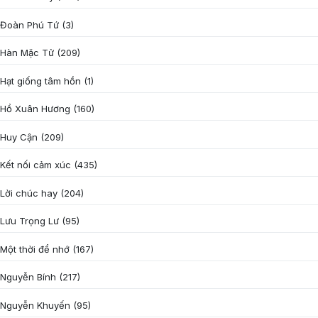
Đoàn Phú Tứ
(3)
Hàn Mặc Tử
(209)
Hạt giống tâm hồn
(1)
Hồ Xuân Hương
(160)
Huy Cận
(209)
Kết nối cảm xúc
(435)
Lời chúc hay
(204)
Lưu Trọng Lư
(95)
Một thời để nhớ
(167)
Nguyễn Bính
(217)
Nguyễn Khuyến
(95)