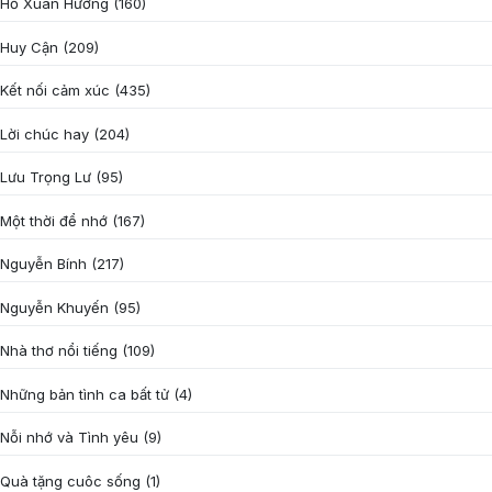
Hồ Xuân Hương
(160)
Huy Cận
(209)
Kết nối cảm xúc
(435)
Lời chúc hay
(204)
Lưu Trọng Lư
(95)
Một thời để nhớ
(167)
Nguyễn Bính
(217)
Nguyễn Khuyến
(95)
Nhà thơ nổi tiếng
(109)
Những bản tình ca bất tử
(4)
Nỗi nhớ và Tình yêu
(9)
Quà tặng cuôc sống
(1)