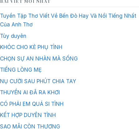
BÀI VIẾT MỚI NHẤT
Tuyển Tập Thơ Viết Về Bến Đò Hay Và Nổi Tiếng Nhất
Của Anh Thơ
Tùy duyên
KHÓC CHO KẺ PHỤ TÌNH
CHỌN SỰ AN NHÀN MÀ SỐNG
TIẾNG LÒNG MẸ
NỤ CƯỜI SAU PHÚT CHIA TAY
THUYỀN AI ĐÃ RA KHƠI
CÓ PHẢI EM QUÁ SI TÌNH
KẾT HỢP DUYÊN TÌNH
SAO MÃI CÒN THƯƠNG