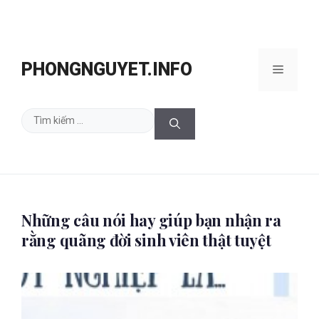
Chuyển
đến
PHONGNGUYET.INFO
Menu
nội
dung
Tìm
kiếm
cho:
Những câu nói hay giúp bạn nhận ra
rằng quãng đời sinh viên thật tuyệt