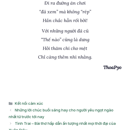
Đi ra đường ăn chơi
“đã xem” mà không “rép”
Hắn chắc hẳn rối bời!
Với những người đã cũ
“Thế nào” cũng là dưng
Hỏi thăm chi cho mệt
Chỉ càng thêm nhì nhằng.
ThoaPyo
Danh
Kết nối cảm xúc
mục
Những lời chúc buổi sáng hay cho người yêu ngọt ngào
nhất từ trước tới nay
Tình Trai – Bài thơ hấp dẫn ấn tượng nhất mọi thời đại của