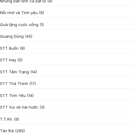
Những bản tình ca bất tử
(4)
Nỗi nhớ và Tình yêu
(9)
Quà tặng cuôc sống
(1)
Quang Dũng
(45)
STT Buồn
(8)
STT Hay
(5)
STT Tâm Trạng
(14)
STT Thả Thính
(17)
STT Tình Yêu
(14)
STT Vui vẻ hài hước
(3)
T.T.Kh.
(6)
Tản Đà
(285)