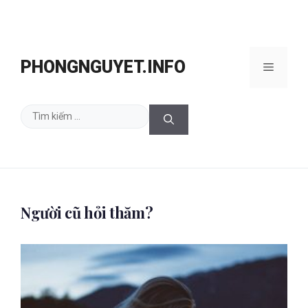
Chuyển
đến
PHONGNGUYET.INFO
Menu
nội
dung
Tìm
kiếm
cho:
Người cũ hỏi thăm?