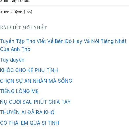
Xuân Diệu
(335)
Xuân Quỳnh
(165)
BÀI VIẾT MỚI NHẤT
Tuyển Tập Thơ Viết Về Bến Đò Hay Và Nổi Tiếng Nhất
Của Anh Thơ
Tùy duyên
KHÓC CHO KẺ PHỤ TÌNH
CHỌN SỰ AN NHÀN MÀ SỐNG
TIẾNG LÒNG MẸ
NỤ CƯỜI SAU PHÚT CHIA TAY
THUYỀN AI ĐÃ RA KHƠI
CÓ PHẢI EM QUÁ SI TÌNH