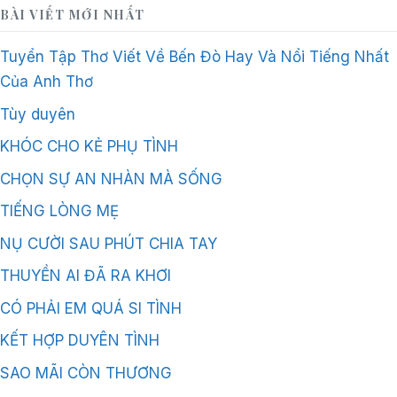
BÀI VIẾT MỚI NHẤT
Tuyển Tập Thơ Viết Về Bến Đò Hay Và Nổi Tiếng Nhất
Của Anh Thơ
Tùy duyên
KHÓC CHO KẺ PHỤ TÌNH
CHỌN SỰ AN NHÀN MÀ SỐNG
TIẾNG LÒNG MẸ
NỤ CƯỜI SAU PHÚT CHIA TAY
THUYỀN AI ĐÃ RA KHƠI
CÓ PHẢI EM QUÁ SI TÌNH
KẾT HỢP DUYÊN TÌNH
SAO MÃI CÒN THƯƠNG