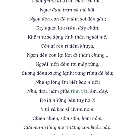
Dường như ai ở bên màn với tôi…
Ngực đau, trán vã mồ hôi,
Ngọn đèn con đã chăm soi đến gần;
Tay người lau trán, đắp chăn,
Khẽ như sợ động tinh thần người mê.
Còn ai rên rỉ đêm khuya,
Ngọn đèn con lại lần đi thăm chừng…
Ngoài hiên đêm tối mấy từng,
Sương đông xuống lạnh; vang rừng dế kêu;
Nhưng lòng êm biết bao nhiêu
Như, đau, nằm giữa
tình yêu
ấm, dày.
Đó là những bàn tay hộ lý
Y tá và bác sĩ chăm nom;
Chiều chiều, sớm sớm, hôm hôm,
Cưu mang lòng mẹ thương con khác nào.