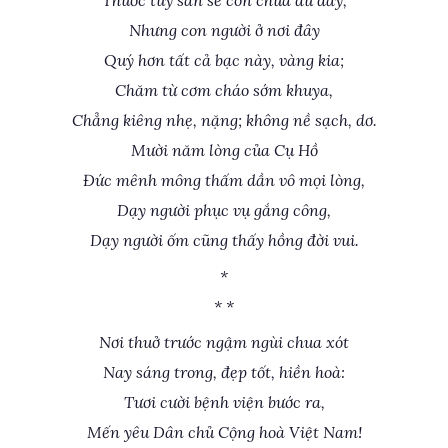
Thuốc tuy san sẻ còn chưa đủ đầy,
Nhưng con người ở nơi đây
Quý hơn tất cả bạc này, vàng kia;
Chăm từ cơm cháo sớm khuya,
Chẳng kiêng nhẹ, nặng; không nề sạch, dơ.
Mười năm lòng của Cụ Hồ
Đức mênh mông thấm dần vô mọi lòng,
Dạy người phục vụ gắng công,
Dạy người ốm cũng thấy hồng đời vui.
*
* *
Nơi thuở trước ngậm ngùi chua xót
Nay sáng trong, đẹp tốt, hiền hoà:
Tươi cười bệnh viện bước ra,
Mến yêu Dân chủ Cộng hoà Việt Nam!