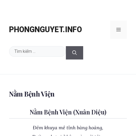
Chuyển
đến
PHONGNGUYET.INFO
Menu
nội
dung
Tìm
kiếm
cho:
Nằm Bệnh Viện
Nằm Bệnh Viện (Xuân Diệu)
Đêm khuya mê tỉnh bàng hoàng,