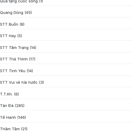
Quà tặng cuôc sống
(1)
Quang Dũng
(45)
STT Buồn
(8)
STT Hay
(5)
STT Tâm Trạng
(14)
STT Thả Thính
(17)
STT Tình Yêu
(14)
STT Vui vẻ hài hước
(3)
T.T.Kh.
(6)
Tản Đà
(285)
Tế Hanh
(146)
Thâm Tâm
(21)