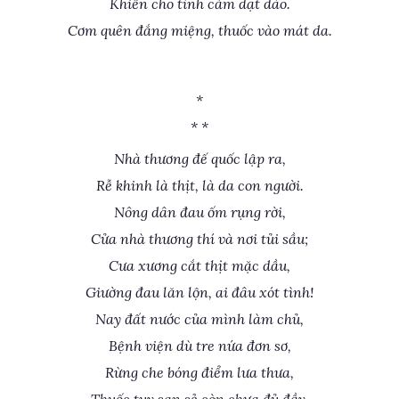
Khiến cho tình cảm dạt dào.
Cơm quên đắng miệng, thuốc vào mát da.
*
* *
Nhà thương đế quốc lập ra,
Rễ khinh là thịt, là da con người.
Nông dân đau ốm rụng rời,
Cửa nhà thương thí và nơi tủi sầu;
Cưa xương cắt thịt mặc dầu,
Giường đau lăn lộn, ai đâu xót tình!
Nay đất nước của mình làm chủ,
Bệnh viện dù tre nứa đơn sơ,
Rừng che bóng điểm lưa thưa,