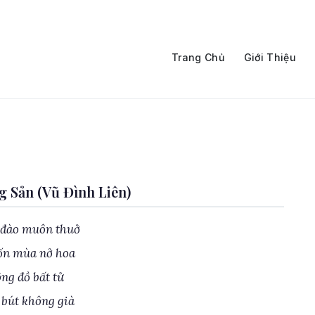
Trang Chủ
Giới Thiệu
 Sản (Vũ Đình Liên)
 đào muôn thuở
ốn mùa nở hoa
ng đồ bất tử
 bút không già