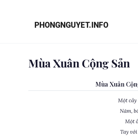
Chuyển
đến
PHONGNGUYET.INFO
nội
dung
Mùa Xuân Cộng Sản
Mùa Xuân Cộng
Một cây
Năm, b
Một ô
Tay với