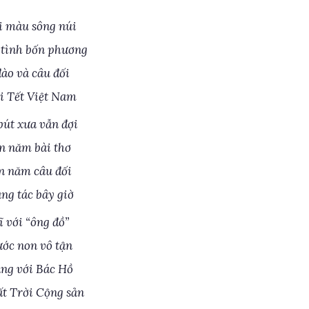
i màu sông núi
tình bốn phương
ào và câu đối
i Tết Việt Nam
út xưa vẫn đợi
n năm bài thơ
n năm câu đối
ng tác bây giờ
ĩ với “ông đồ”
ớc non vô tận
ng với Bác Hồ
t Trời Cộng sản