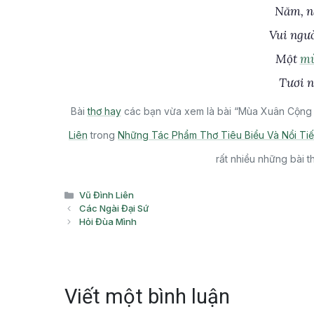
Năm, nă
Vui ngườ
Một
mù
Tươi né
Bài
thơ hay
các bạn vừa xem là bài “Mùa Xuân Cộng 
Liên
trong
Những Tác Phẩm Thơ Tiêu Biểu Và Nổi Ti
rất nhiều những bài 
Danh
Vũ Đình Liên
mục
Các Ngài Đại Sứ
Hỏi Đùa Mình
Viết một bình luận