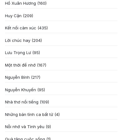
Hồ Xuân Hương
(160)
Huy Cận
(209)
Kết nối cảm xúc
(435)
Lời chúc hay
(204)
Lưu Trọng Lư
(95)
Một thời để nhớ
(167)
Nguyễn Bính
(217)
Nguyễn Khuyến
(95)
Nhà thơ nổi tiếng
(109)
Những bản tình ca bất tử
(4)
Nỗi nhớ và Tình yêu
(9)
Quà tặng cuôc sống
(1)