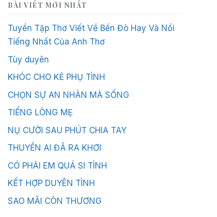
BÀI VIẾT MỚI NHẤT
Tuyển Tập Thơ Viết Về Bến Đò Hay Và Nổi
Tiếng Nhất Của Anh Thơ
Tùy duyên
KHÓC CHO KẺ PHỤ TÌNH
CHỌN SỰ AN NHÀN MÀ SỐNG
TIẾNG LÒNG MẸ
NỤ CƯỜI SAU PHÚT CHIA TAY
THUYỀN AI ĐÃ RA KHƠI
CÓ PHẢI EM QUÁ SI TÌNH
KẾT HỢP DUYÊN TÌNH
SAO MÃI CÒN THƯƠNG