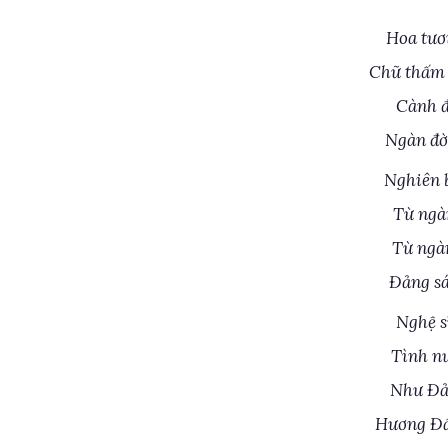
Hoa tươ
Chữ thấm 
Cành đ
Ngàn đờ
Nghiên b
Từ ngà
Từ ngà
Đảng sá
Nghệ s
Tình nư
Như Đả
Hương Đấ