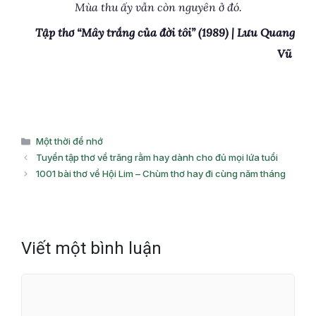
Mùa thu ấy vẫn còn nguyên ở đó.
Tập thơ “Mây trắng của đời tôi” (1989) | Lưu Quang
Vũ
Danh
Một thời để nhớ
mục
Tuyển tập thơ về trăng rằm hay dành cho đủ mọi lứa tuổi
1001 bài thơ về Hội Lim – Chùm thơ hay đi cùng năm tháng
Viết một bình luận
Bình
luận