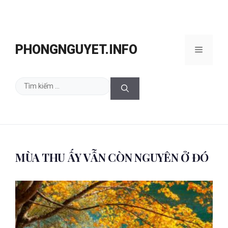
Chuyển
đến
PHONGNGUYET.INFO
Menu
nội
dung
Tìm
kiếm
cho:
MÙA THU ẤY VẪN CÒN NGUYÊN Ở ĐÓ