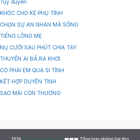
Tùy duyên
KHÓC CHO KẺ PHỤ TÌNH
CHỌN SỰ AN NHÀN MÀ SỐNG
TIẾNG LÒNG MẸ
NỤ CƯỜI SAU PHÚT CHIA TAY
THUYỀN AI ĐÃ RA KHƠI
CÓ PHẢI EM QUÁ SI TÌNH
KẾT HỢP DUYÊN TÌNH
SAO MÃI CÒN THƯƠNG
2026
© phongnguyet.info
❤️❤️❤️ Tổng hợp những bài thơ