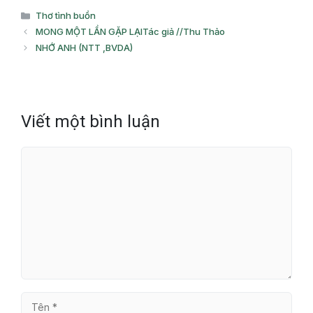
Danh
Thơ tình buồn
mục
MONG MỘT LẦN GẶP LẠITác giả //Thu Thảo
NHỚ ANH (NTT ,BVDA)
Viết một bình luận
Bình
luận
Tên