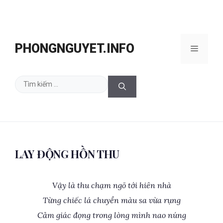
Chuyển
đến
PHONGNGUYET.INFO
Menu
nội
dung
Tìm
kiếm
cho:
LAY ĐỘNG HỒN THU
Vậy là thu chạm ngõ tới hiên nhà
Từng chiếc lá chuyển màu sa vừa rụng
Cảm giác đọng trong lòng mình nao núng