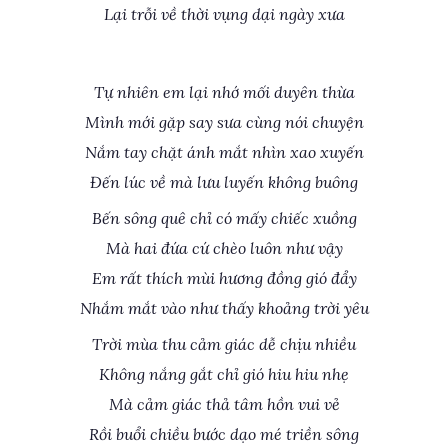
Lại trỗi về thời vụng dại ngày xưa
Tự nhiên em lại nhớ mối duyên thừa
Mình mới gặp say sưa cùng nói chuyện
Nắm tay chặt ánh mắt nhìn xao xuyến
Đến lúc về mà lưu luyến không buông
Bến sông quê chỉ có mấy chiếc xuồng
Mà hai đứa cứ chèo luôn như vậy
Em rất thích mùi hương đồng gió đẩy
Nhắm mắt vào như thấy khoảng trời yêu
Trời mùa thu cảm giác dễ chịu nhiều
Không nắng gắt chỉ gió hiu hiu nhẹ
Mà cảm giác thả tâm hồn vui vẻ
Rồi buổi chiều bước dạo mé triền sông