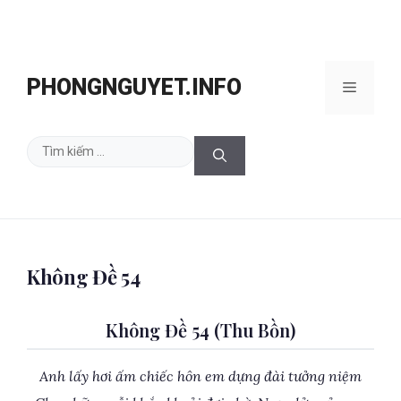
Chuyển
đến
PHONGNGUYET.INFO
Menu
nội
dung
Tìm
kiếm
cho:
Không Đề 54
Không Đề 54 (Thu Bồn)
Anh lấy hơi ấm chiếc hôn em dựng đài tưởng niệm