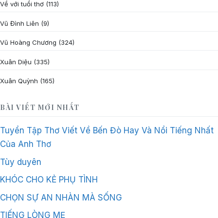
Về với tuổi thơ
(113)
Vũ Đình Liên
(9)
Vũ Hoàng Chương
(324)
Xuân Diệu
(335)
Xuân Quỳnh
(165)
BÀI VIẾT MỚI NHẤT
Tuyển Tập Thơ Viết Về Bến Đò Hay Và Nổi Tiếng Nhất
Của Anh Thơ
Tùy duyên
KHÓC CHO KẺ PHỤ TÌNH
CHỌN SỰ AN NHÀN MÀ SỐNG
TIẾNG LÒNG MẸ