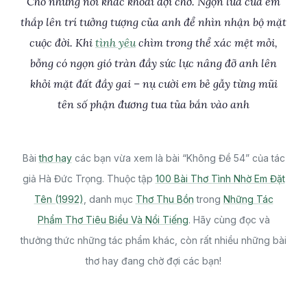
Cho những nỗi khắc khoải đợi chờ. Ngọn lửa của em
thắp lên trí tưởng tượng của anh để nhìn nhận bộ mặt
cuộc đời. Khi
tình yêu
chìm trong thể xác mệt mỏi,
bỗng có ngọn gió tràn đầy sức lực nâng đỡ anh lên
khỏi mặt đất đầy gai – nụ cười em bẻ gẫy từng mũi
tên số phận đương tua tủa bắn vào anh
Bài
thơ hay
các bạn vừa xem là bài “Không Đề 54” của tác
giả Hà Đức Trọng. Thuộc tập
100 Bài Thơ Tình Nhờ Em Đặt
Tên (1992)
, danh mục
Thơ Thu Bồn
trong
Những Tác
Phẩm Thơ Tiêu Biểu Và Nổi Tiếng
. Hãy cùng đọc và
thưởng thức những tác phẩm khác, còn rất nhiều những bài
thơ hay đang chờ đợi các bạn!