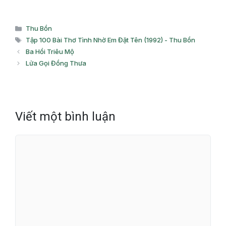
Danh
Thu Bồn
mục
Thẻ
Tập 100 Bài Thơ Tình Nhờ Em Đặt Tên (1992) - Thu Bồn
Ba Hồi Triêu Mộ
Lửa Gọi Đồng Thưa
Viết một bình luận
Bình
luận