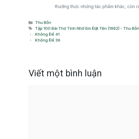
thưởng thức những tác phẩm khác, còn rấ
Danh
Thu Bồn
mục
Thẻ
Tập 100 Bài Thơ Tình Nhờ Em Đặt Tên (1992) - Thu Bồ
Không Đề 41
Không Đề 39
Viết một bình luận
Bình
luận