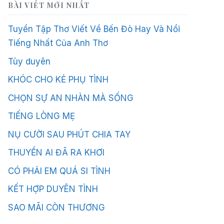
BÀI VIẾT MỚI NHẤT
Tuyển Tập Thơ Viết Về Bến Đò Hay Và Nổi
Tiếng Nhất Của Anh Thơ
Tùy duyên
KHÓC CHO KẺ PHỤ TÌNH
CHỌN SỰ AN NHÀN MÀ SỐNG
TIẾNG LÒNG MẸ
NỤ CƯỜI SAU PHÚT CHIA TAY
THUYỀN AI ĐÃ RA KHƠI
CÓ PHẢI EM QUÁ SI TÌNH
KẾT HỢP DUYÊN TÌNH
SAO MÃI CÒN THƯƠNG