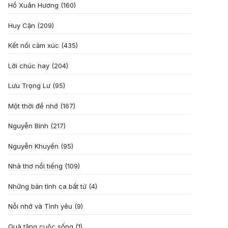
Hồ Xuân Hương
(160)
Huy Cận
(209)
Kết nối cảm xúc
(435)
Lời chúc hay
(204)
Lưu Trọng Lư
(95)
Một thời để nhớ
(167)
Nguyễn Bính
(217)
Nguyễn Khuyến
(95)
Nhà thơ nổi tiếng
(109)
Những bản tình ca bất tử
(4)
Nỗi nhớ và Tình yêu
(9)
Quà tặng cuôc sống
(1)