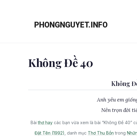
Chuyển
đến
PHONGNGUYET.INFO
nội
dung
Không Đề 40
Không Đề
Anh yêu em giống
Nên trọn đời t
Bài
thơ hay
các bạn vừa xem là bài “Không Đề 40” củ
Đặt Tên (1992)
, danh mục
Thơ Thu Bồn
trong
Nhữn