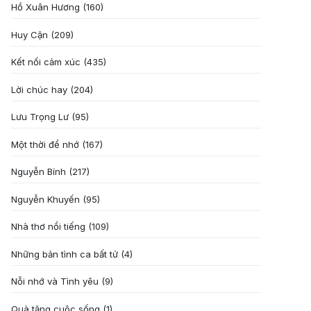
Hồ Xuân Hương
(160)
Huy Cận
(209)
Kết nối cảm xúc
(435)
Lời chúc hay
(204)
Lưu Trọng Lư
(95)
Một thời để nhớ
(167)
Nguyễn Bính
(217)
Nguyễn Khuyến
(95)
Nhà thơ nổi tiếng
(109)
Những bản tình ca bất tử
(4)
Nỗi nhớ và Tình yêu
(9)
Quà tặng cuôc sống
(1)