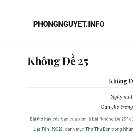
Chuyển
đến
PHONGNGUYET.INFO
nội
dung
Không Đề 25
Không Đề
Ngày mai 
Gạn cho trong
Bài
thơ hay
các bạn vừa xem là bài “Không Đề 25” củ
Đặt Tên (1992)
, danh mục
Thơ Thu Bồn
trong
Nhữn