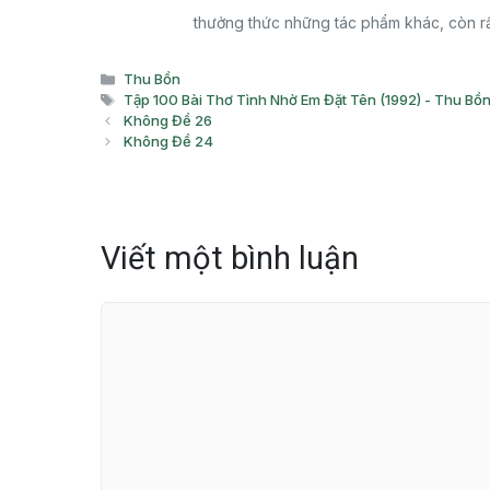
thưởng thức những tác phẩm khác, còn rấ
Danh
Thu Bồn
mục
Thẻ
Tập 100 Bài Thơ Tình Nhờ Em Đặt Tên (1992) - Thu Bồ
Không Đề 26
Không Đề 24
Viết một bình luận
Bình
luận