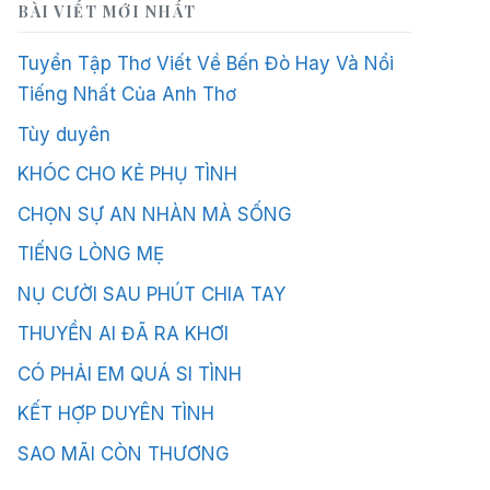
BÀI VIẾT MỚI NHẤT
Tuyển Tập Thơ Viết Về Bến Đò Hay Và Nổi
Tiếng Nhất Của Anh Thơ
Tùy duyên
KHÓC CHO KẺ PHỤ TÌNH
CHỌN SỰ AN NHÀN MÀ SỐNG
TIẾNG LÒNG MẸ
NỤ CƯỜI SAU PHÚT CHIA TAY
THUYỀN AI ĐÃ RA KHƠI
CÓ PHẢI EM QUÁ SI TÌNH
KẾT HỢP DUYÊN TÌNH
SAO MÃI CÒN THƯƠNG