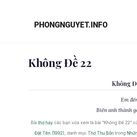
Chuyển
đến
PHONGNGUYET.INFO
nội
dung
Không Đề 22
Không Đề
Em đến
Biến anh thành g
Bài
thơ hay
các bạn vừa xem là bài “Không Đề 22” củ
Đặt Tên (1992)
, danh mục
Thơ Thu Bồn
trong
Nhữn