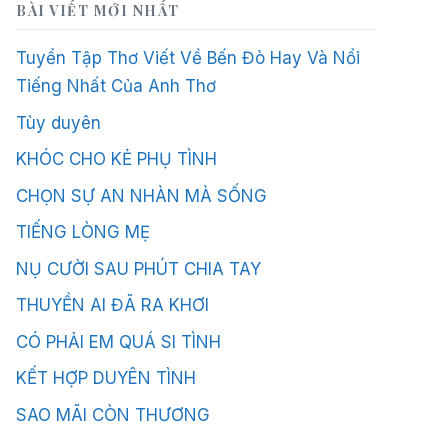
BÀI VIẾT MỚI NHẤT
Tuyển Tập Thơ Viết Về Bến Đò Hay Và Nổi
Tiếng Nhất Của Anh Thơ
Tùy duyên
KHÓC CHO KẺ PHỤ TÌNH
CHỌN SỰ AN NHÀN MÀ SỐNG
TIẾNG LÒNG MẸ
NỤ CƯỜI SAU PHÚT CHIA TAY
THUYỀN AI ĐÃ RA KHƠI
CÓ PHẢI EM QUÁ SI TÌNH
KẾT HỢP DUYÊN TÌNH
SAO MÃI CÒN THƯƠNG