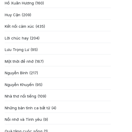
Hồ Xuân Hương
(160)
Huy Cận
(209)
Kết nối cảm xúc
(435)
Lời chúc hay
(204)
Lưu Trọng Lư
(95)
Một thời để nhớ
(167)
Nguyễn Bính
(217)
Nguyễn Khuyến
(95)
Nhà thơ nổi tiếng
(109)
Những bản tình ca bất tử
(4)
Nỗi nhớ và Tình yêu
(9)
Quà tặng cuôc sống
(1)