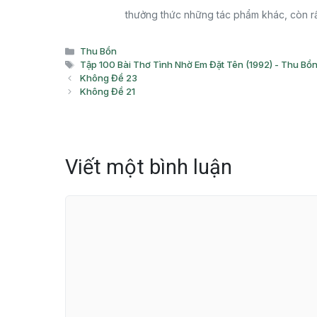
thưởng thức những tác phẩm khác, còn rấ
Danh
Thu Bồn
mục
Thẻ
Tập 100 Bài Thơ Tình Nhờ Em Đặt Tên (1992) - Thu Bồ
Không Đề 23
Không Đề 21
Viết một bình luận
Bình
luận