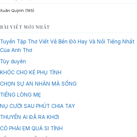
Xuân Quỳnh
(165)
BÀI VIẾT MỚI NHẤT
Tuyển Tập Thơ Viết Về Bến Đò Hay Và Nổi Tiếng Nhất
Của Anh Thơ
Tùy duyên
KHÓC CHO KẺ PHỤ TÌNH
CHỌN SỰ AN NHÀN MÀ SỐNG
TIẾNG LÒNG MẸ
NỤ CƯỜI SAU PHÚT CHIA TAY
THUYỀN AI ĐÃ RA KHƠI
CÓ PHẢI EM QUÁ SI TÌNH