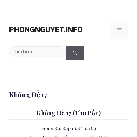
Chuyển
đến
PHONGNGUYET.INFO
Menu
nội
dung
Tìm
kiếm
cho:
Không Đề 17
Không Đề 17 (Thu Bồn)
muôn đời đẹp nhất là thơ