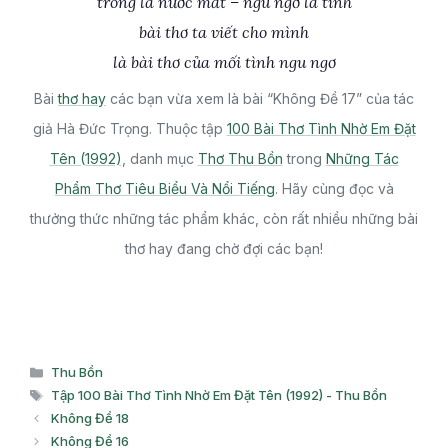
trong là nước mắt – ngu ngơ là tình
bài thơ ta viết cho mình
là bài thơ của mối tình ngu ngơ
Bài
thơ hay
các bạn vừa xem là bài “Không Đề 17” của tác
giả Hà Đức Trọng. Thuộc tập
100 Bài Thơ Tình Nhờ Em Đặt
Tên (1992)
, danh mục
Thơ Thu Bồn
trong
Những Tác
Phẩm Thơ Tiêu Biểu Và Nổi Tiếng
. Hãy cùng đọc và
thưởng thức những tác phẩm khác, còn rất nhiều những bài
thơ hay đang chờ đợi các bạn!
Danh
Thu Bồn
mục
Thẻ
Tập 100 Bài Thơ Tình Nhờ Em Đặt Tên (1992) - Thu Bồn
Không Đề 18
Không Đề 16