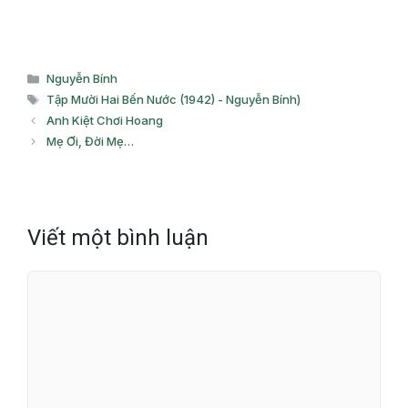
Danh
Nguyễn Bính
mục
Thẻ
Tập Mười Hai Bến Nước (1942) - Nguyễn Bính)
Anh Kiệt Chơi Hoang
Mẹ Ơi, Đời Mẹ…
Viết một bình luận
Bình
luận