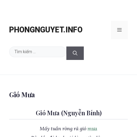
Chuyển
đến
PHONGNGUYET.INFO
Menu
nội
dung
Tìm
kiếm
cho:
Gió Mưa
Gió Mưa (Nguyễn Bính)
Mấy tuần ròng rã gió
mưa