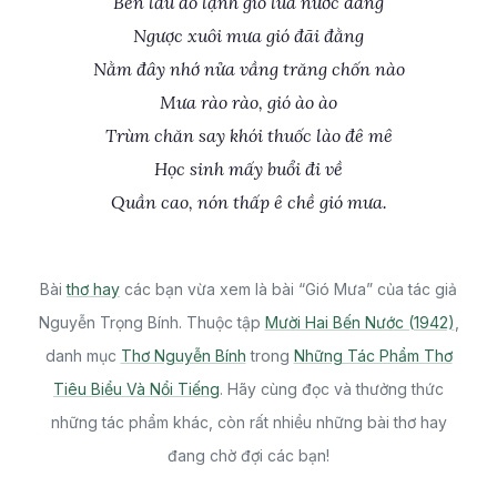
Bên lầu đò lạnh gió lùa nước dâng
Ngược xuôi mưa gió đãi đằng
Nằm đây nhớ nửa vầng trăng chốn nào
Mưa rào rào, gió ào ào
Trùm chăn say khói thuốc lào đê mê
Học sinh mấy buổi đi về
Quần cao, nón thấp ê chề gió mưa.
Bài
thơ hay
các bạn vừa xem là bài “Gió Mưa” của tác giả
Nguyễn Trọng Bính. Thuộc tập
Mười Hai Bến Nước (1942)
,
danh mục
Thơ Nguyễn Bính
trong
Những Tác Phẩm Thơ
Tiêu Biểu Và Nổi Tiếng
. Hãy cùng đọc và thưởng thức
những tác phẩm khác, còn rất nhiều những bài thơ hay
đang chờ đợi các bạn!