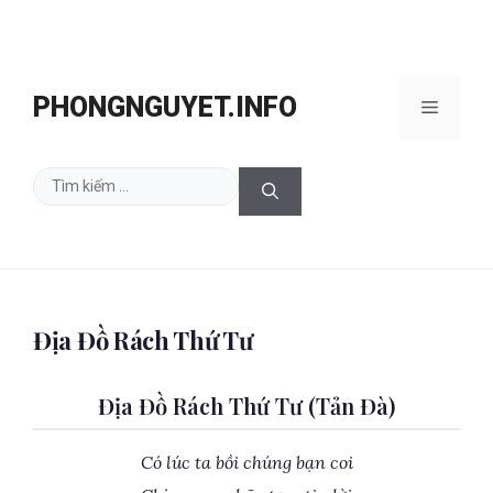
Chuyển
đến
PHONGNGUYET.INFO
Menu
nội
dung
Tìm
kiếm
cho:
Địa Đồ Rách Thứ Tư
Địa Đồ Rách Thứ Tư (Tản Đà)
Có lúc ta bồi chúng bạn coi