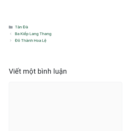
Danh
Tản Đà
mục
Ba Kiếp Lang Thang
Đô Thành Hoa Lệ
Viết một bình luận
Bình
luận