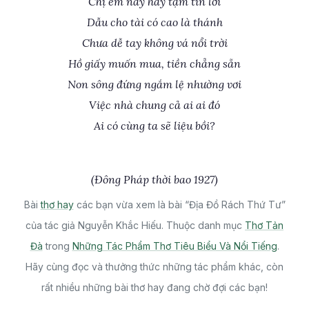
Chị em nay hãy tạm tin lời
Dẫu cho tài có cao là thánh
Chưa dễ tay không vá nổi trời
Hồ giấy muốn mua, tiền chẳng sẵn
Non sông đứng ngắm lệ nhường vơi
Việc nhà chung cả ai ai đó
Ai có cùng ta sẽ liệu bồi?
(Đông Pháp thời bao 1927)
Bài
thơ hay
các bạn vừa xem là bài “Địa Đồ Rách Thứ Tư”
của tác giả Nguyễn Khắc Hiếu. Thuộc danh mục
Thơ Tản
Đà
trong
Những Tác Phẩm Thơ Tiêu Biểu Và Nổi Tiếng
.
Hãy cùng đọc và thưởng thức những tác phẩm khác, còn
rất nhiều những bài thơ hay đang chờ đợi các bạn!