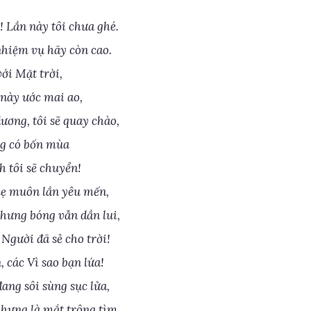
 Lần này tôi chưa ghé.
nhiệm vụ hãy còn cao.
ới Mặt trời,
 này ước mai ao,
ương, tôi sẽ quay chào,
g có bốn mùa
h tôi sẽ chuyển!
mẹ muôn lần yêu mến,
nhưng bóng vẫn dần lui,
 Người đã sẻ cho trời!
, các Vì sao bạn lứa!
ang sôi sùng sục lửa,
nhưng là mắt trông tìm,