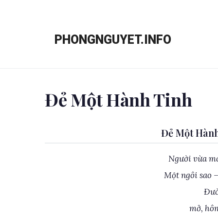
Chuyển
đến
PHONGNGUYET.INFO
nội
dung
Đẻ Một Hành Tinh
Đẻ Một Hành
Người vừa mớ
Một ngôi sao –
Đườ
mở, hô