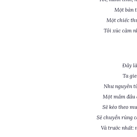
Một bàn t
Một chiếc th
Tôi xúc cảm n
Đây là
Ta gie
Như nguyên tử
Một mầm đầu đ
Sẽ kéo theo mu
Sẽ chuyển rúng c
Và trước nhất: 