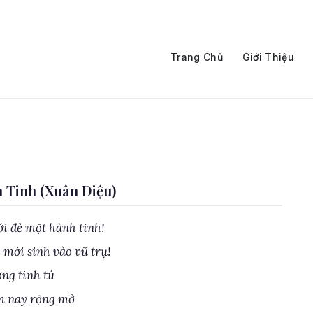
Trang Chủ
Giới Thiệu
 Tinh (Xuân Diệu)
i đẻ một hành tinh!
 mới sinh vào vũ trụ!
ng tinh tú
m nay rộng mở