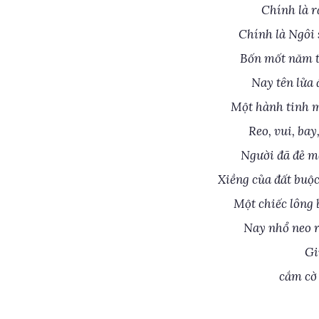
Chính là ra
Chính là Ngôi 
Bốn mốt năm t
Nay tên lửa đ
Một hành tinh m
Reo, vui, bay
Người đã đẻ m
Xiềng của đất buộ
Một chiếc lông 
Nay nhổ neo rồ
Gi
cắm cờ 