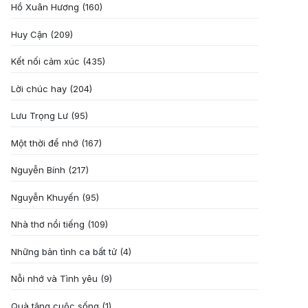
Hồ Xuân Hương
(160)
Huy Cận
(209)
Kết nối cảm xúc
(435)
Lời chúc hay
(204)
Lưu Trọng Lư
(95)
Một thời để nhớ
(167)
Nguyễn Bính
(217)
Nguyễn Khuyến
(95)
Nhà thơ nổi tiếng
(109)
Những bản tình ca bất tử
(4)
Nỗi nhớ và Tình yêu
(9)
Quà tặng cuôc sống
(1)