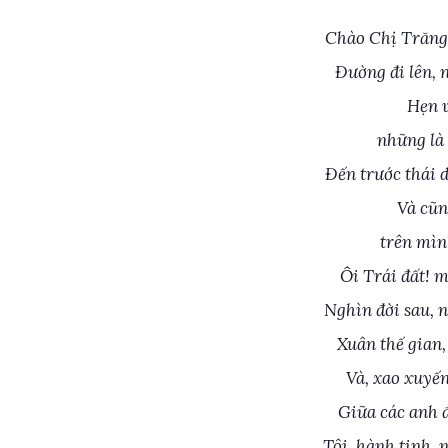
Chào Chị Trăng!
Đường đi lên, 
Hẹn v
những là
Đến trước thái d
Và cũn
trên mìn
Ôi Trái đất! 
Nghìn đời sau, 
Xuân thế gian,
Và, xao xuyến
Giữa các anh đ
Tôi, hành tinh, 