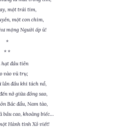
ay, một trái tim,
uyền, một con chim,
hư mộng Người ấp ủ!
*
* *
 hạt đầu tiên
o vào vũ trụ;
 lần đầu khi tách nổ,
ến nở giữa đồng sao,
ôn Bắc đẩu, Nam tào,
ả bầu cao, khoảng biếc…
một Hành tinh Xô viết!