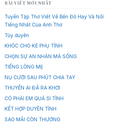
BÀI VIẾT MỚI NHẤT
Tuyển Tập Thơ Viết Về Bến Đò Hay Và Nổi
Tiếng Nhất Của Anh Thơ
Tùy duyên
KHÓC CHO KẺ PHỤ TÌNH
CHỌN SỰ AN NHÀN MÀ SỐNG
TIẾNG LÒNG MẸ
NỤ CƯỜI SAU PHÚT CHIA TAY
THUYỀN AI ĐÃ RA KHƠI
CÓ PHẢI EM QUÁ SI TÌNH
KẾT HỢP DUYÊN TÌNH
SAO MÃI CÒN THƯƠNG