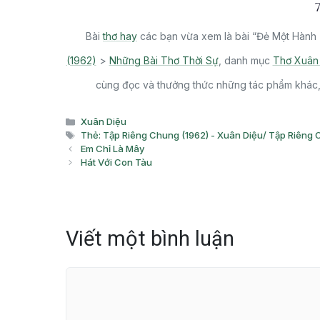
Bài
thơ hay
các bạn vừa xem là bài “Đẻ Một Hành 
(1962)
>
Những Bài Thơ Thời Sự
, danh mục
Thơ Xuân
cùng đọc và thưởng thức những tác phẩm khác, 
Danh
Xuân Diệu
mục
Thẻ
Thẻ: Tập Riêng Chung (1962) - Xuân Diệu/ Tập Riêng 
Em Chỉ Là Mây
Hát Với Con Tàu
Viết một bình luận
Bình
luận