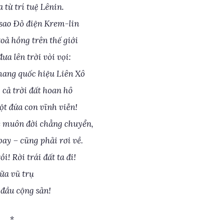
 từ trí tuệ Lênin.
sao Đỏ điện Krem-lin
oả hồng trên thế giới
ưa lên trời vòi vọi:
ang quốc hiệu Liên Xô
, cả trời đất hoan hô
ột đứa con vĩnh viễn!
c muôn đời chẳng chuyển,
bay – cũng phải rơi về.
i! Rời trái đất ta đi!
ữa vũ trụ
đầu cộng sản!
*