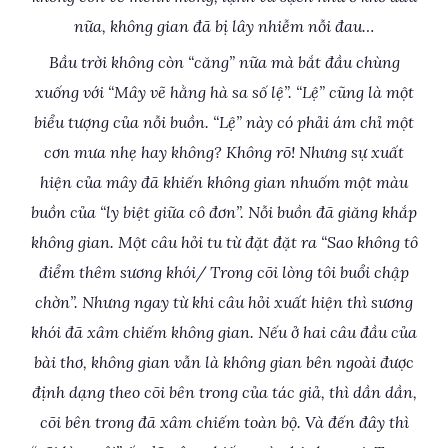
nữa, không gian đã bị lây nhiễm nỗi đau…
Bầu trời không còn “căng” nữa mà bắt đầu chùng
xuống với “Mây vẽ hằng hà sa số lệ”. “Lệ” cũng là một
biểu tượng của nỗi buồn. “Lệ” này có phải ám chỉ một
cơn mưa nhẹ hay không? Không rõ! Nhưng sự xuất
hiện của mây đã khiến không gian nhuốm một màu
buồn của “ly biệt giữa cô đơn”. Nỗi buồn đã giăng khắp
không gian. Một câu hỏi tu từ đặt đặt ra “Sao không tô
điểm thêm sương khói/ Trong cõi lòng tôi buổi chập
chờn”. Nhưng ngay từ khi câu hỏi xuất hiện thì sương
khói đã xâm chiếm không gian. Nếu ở hai câu đầu của
bài thơ, không gian vẫn là không gian bên ngoài được
định dạng theo cõi bên trong của tác giả, thì dần dần,
cõi bên trong đã xâm chiếm toàn bộ. Và đến đây thì