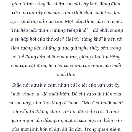
giữa thinh vắng đã nhập vào cái cây khô, đồng điệu
với cái run rẩy của cây trong thời khắc cuối thu, khi
vạn vật đang dần lụi tàn. Một cảm thức của cái chết.
“Thu héo nấc thành những tiếng khô” – đó phải chăng
là sự hấp hối của thể xác? Hai từ “tiếng khô” khiến tôi
liên tưởng đến những gì tác giả nghe thấy bên trong
cơ thể đang dần chết của mình, giống như thứ tiếng
của vạn vật đang héo úa va chạm vào nhau của buổi
cuối thu.
Giữa nỗi đau khi cảm nhận cái chết của vạn vật ấy,
“một vì sao lạ” đã xuất hiện. Để chỉ sự xuất hiện của
vì sao này, nhà thơ dùng từ “mọc”. “Mọc” chỉ một sự di
chuyển từ đường chân trời lên đến bầu trời. Trong
quan niệm của dân gian, một vì sao mọc là điềm báo
của một linh hồn vĩ đại đã lìa đời. Trong quan niệm