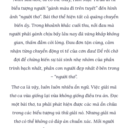
biểu tượng người “gánh máu đi trên tuyết” đến hình
ảnh “người thơ”. Bài thơ thể hiện tất cả quãng chuyển
biến ấy. Trong khoảnh khắc cuối thu, nỗi đau mà
người phải gánh chịu bấy lâu nay đã văng khắp không
gian, thấm đẫm cõi lòng. Đau đơn tận cùng, cảm
nhận từng chuyển động vi tế của cơn đau! Để rồi chờ
đợi để chứng kiến sự tái sinh nhẹ nhõm của phần
trinh bạch nhất, phần con người đẹp nhất ở bên trong
– “người thơ”.
Thơ ca là vậy, luôn luôn nhiều ẩn ngữ. Việc giải mã
thơ ca vừa giống lại vừa không giống điều tra án. Đọc
một bài thơ, ta phải phát hiện được các mã ẩn chữa
trong các biểu tượng và thử giải nó. Nhưng giải mã
thơ có thể không có đáp án chuẩn xác. Mỗi người