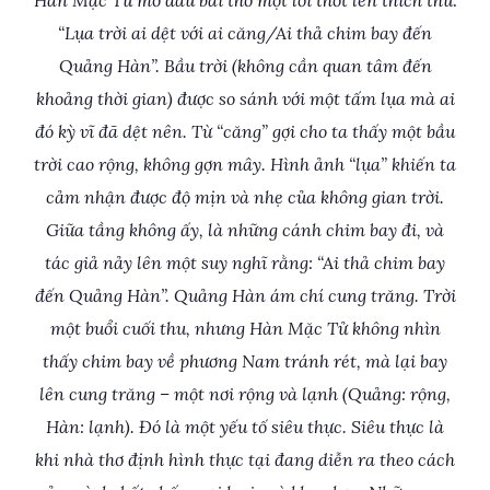
Hàn Mặc Tử mở đầu bài thơ một lời thốt lên thích thú:
“Lụa trời ai dệt với ai căng/Ai thả chim bay đến
Quảng Hàn”. Bầu trời (không cần quan tâm đến
khoảng thời gian) được so sánh với một tấm lụa mà ai
đó kỳ vĩ đã dệt nên. Từ “căng” gợi cho ta thấy một bầu
trời cao rộng, không gợn mây. Hình ảnh “lụa” khiến ta
cảm nhận được độ mịn và nhẹ của không gian trời.
Giữa tầng không ấy, là những cánh chim bay đi, và
tác giả nảy lên một suy nghĩ rằng: “Ai thả chim bay
đến Quảng Hàn”. Quảng Hàn ám chí cung trăng. Trời
một buổi cuối thu, nhưng Hàn Mặc Tử không nhìn
thấy chim bay về phương Nam tránh rét, mà lại bay
lên cung trăng – một nơi rộng và lạnh (Quảng: rộng,
Hàn: lạnh). Đó là một yếu tố siêu thực. Siêu thực là
khi nhà thơ định hình thực tại đang diễn ra theo cách