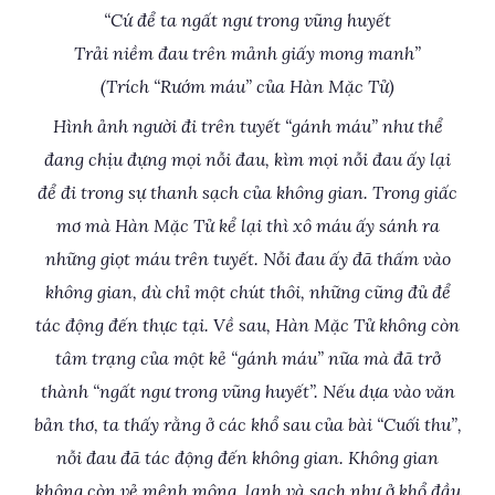
“Cứ để ta ngất ngư trong vũng huyết
Trải niềm đau trên mảnh giấy mong manh”
(Trích “Rướm máu” của Hàn Mặc Tử)
Hình ảnh người đi trên tuyết “gánh máu” như thể
đang chịu đựng mọi nỗi đau, kìm mọi nỗi đau ấy lại
để đi trong sự thanh sạch của không gian. Trong giấc
mơ mà Hàn Mặc Tử kể lại thì xô máu ấy sánh ra
những giọt máu trên tuyết. Nỗi đau ấy đã thấm vào
không gian, dù chỉ một chút thôi, những cũng đủ để
tác động đến thực tại. Về sau, Hàn Mặc Tử không còn
tâm trạng của một kẻ “gánh máu” nữa mà đã trở
thành “ngất ngư trong vũng huyết”. Nếu dựa vào văn
bản thơ, ta thấy rằng ở các khổ sau của bài “Cuối thu”,
nỗi đau đã tác động đến không gian. Không gian
không còn vẻ mênh mông, lạnh và sạch như ở khổ đầu