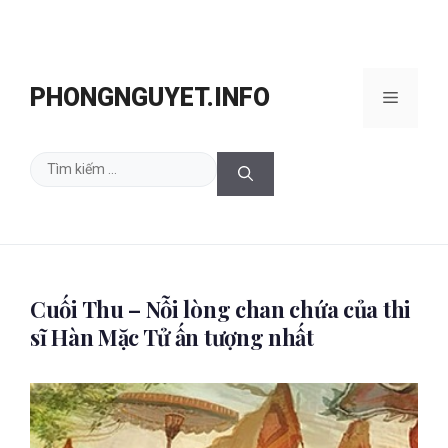
Chuyển
đến
PHONGNGUYET.INFO
Menu
nội
dung
Tìm
kiếm
cho:
Cuối Thu – Nỗi lòng chan chứa của thi
sĩ Hàn Mặc Tử ấn tượng nhất