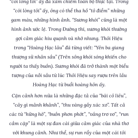
“cõi lòng tôi” ấy đã xâm chiếm toàn bộ thực tại. Trong
“cõi lòng tôi” ấy, ông có thể tha hồ “tô điểm” những
gam màu, những hình ảnh. “Sương khói” cũng là một
hình ảnh ước lệ. Trong Đường thi, sương khói thường
gợi cảm giác hiu quạnh và nhớ nhung. Thôi Hiệu
trong “Hoàng Hạc lâu” đã từng viết: “Yên ba giang
thượng sử nhân sầu” (Trên sông khói sóng khiến cho
người ta thấy buồn). Sương khói đã trở thành một biểu
tượng của nỗi sầu từ lúc Thôi Hiệu say rượu trên lầu
Hoàng Hạc từ buổi hoàng hôn ấy.
Cận cảnh hơn nữa là những đặc tả của “bãi cô liêu”,
“cây gì mảnh khảnh”, “thu vàng gầy xác xơ”. Tất cả
các từ “hững hờ”, “buồn phơn phớt”, “vắng trơ vơ”, “run
cầm cập” là một sự đan cài giữa cảm giác của nhà thơ
với khung cảnh. Như thể, sự run rẩy của một cái tôi