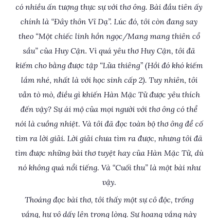
có nhiều ấn tượng thực sự với thơ ông. Bài đầu tiên ấy
chính là “Đây thôn Vĩ Dạ”. Lúc đó, tôi còn đang say
theo “Một chiếc linh hồn ngọc/Mang mang thiên cổ
sầu” của Huy Cận. Vì quá yêu thơ Huy Cận, tôi đã
kiếm cho bằng được tập “Lửa thiêng” (Hồi đó khó kiếm
lắm nhé, nhất là với học sinh cấp 2). Tuy nhiên, tôi
vẫn tò mò, điều gì khiến Hàn Mặc Tử được yêu thích
đến vậy? Sự ái mộ của mọi người với thơ ông có thể
nói là cuồng nhiệt. Và tôi đã đọc toàn bộ thơ ông để cố
tìm ra lời giải. Lời giải chưa tìm ra được, nhưng tôi đã
tìm được những bài thơ tuyệt hay của Hàn Mặc Tử, dù
nó không quá nổi tiếng. Và “Cuối thu” là một bài như
vậy.
Thoáng đọc bài thơ, tôi thấy một sự cô độc, trống
vắng, hư vô dấy lên trong lòng. Sự hoang vắng này