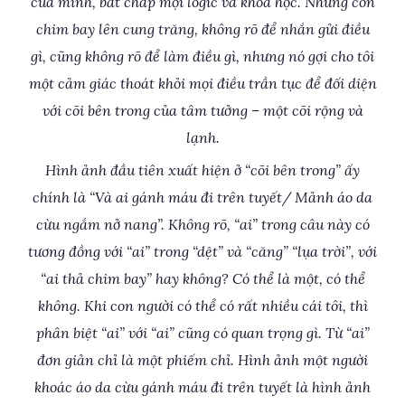
của mình, bất chấp mọi logic và khoa học. Những con
chim bay lên cung trăng, không rõ để nhắn gửi điều
gì, cũng không rõ để làm điều gì, nhưng nó gợi cho tôi
một cảm giác thoát khỏi mọi điều trần tục để đối diện
với cõi bên trong của tâm tưởng – một cõi rộng và
lạnh.
Hình ảnh đầu tiên xuất hiện ở “cõi bên trong” ấy
chính là “Và ai gánh máu đi trên tuyết/ Mảnh áo da
cừu ngắm nở nang”. Không rõ, “ai” trong câu này có
tương đồng với “ai” trong “dệt” và “căng” “lụa trời”, với
“ai thả chim bay” hay không? Có thể là một, có thể
không. Khi con người có thể có rất nhiều cái tôi, thì
phân biệt “ai” với “ai” cũng có quan trọng gì. Từ “ai”
đơn giản chỉ là một phiếm chỉ. Hình ảnh một người
khoác áo da cừu gánh máu đi trên tuyết là hình ảnh