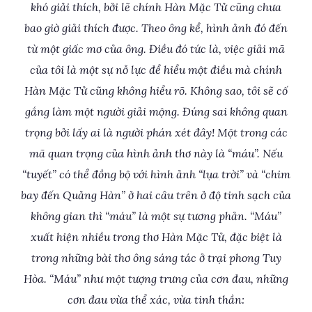
khó giải thích, bởi lẽ chính Hàn Mặc Tử cũng chưa
bao giờ giải thích được. Theo ông kể, hình ảnh đó đến
từ một giấc mơ của ông. Điều đó tức là, việc giải mã
của tôi là một sự nỗ lực để hiểu một điều mà chính
Hàn Mặc Tử cũng không hiểu rõ. Không sao, tôi sẽ cố
gắng làm một người giải mộng. Đúng sai không quan
trọng bởi lấy ai là người phán xét đây! Một trong các
mã quan trọng của hình ảnh thơ này là “máu”. Nếu
“tuyết” có thể đồng bộ với hình ảnh “lụa trời” và “chim
bay đến Quảng Hàn” ở hai câu trên ở độ tinh sạch của
không gian thì “máu” là một sự tương phản. “Máu”
xuất hiện nhiều trong thơ Hàn Mặc Tử, đặc biệt là
trong những bài thơ ông sáng tác ở trại phong Tuy
Hòa. “Máu” như một tượng trưng của cơn đau, những
cơn đau vừa thể xác, vừa tinh thần: