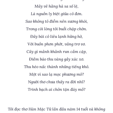
Mây vẽ hằng hà sa số lệ,
Là nguồn ly biệt giữa cô đơn.
Sao không tô điểm nên sương khói,
Trong cõi lòng tôi buổi chập chờn.
Đây bãi cô liêu lạnh hững hờ,
Với buồn phơn phớt, vắng trơ vơ.
Cây gì mảnh khảnh run cầm cập,
Điềm báo thu vàng gầy xác xơ.
Thu héo nấc thành những tiếng khô.
Một vì sao lạ mọc phương mô?
Người thơ chưa thấy ra đời nhỉ?
Trinh bạch ai chôn tận đáy mồ?
Tôi đọc thơ Hàn Mặc Tử lần đầu năm 14 tuổi và không