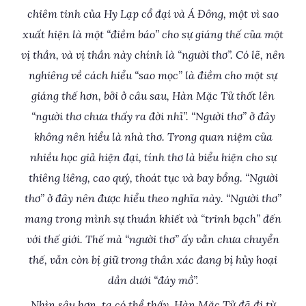
chiêm tinh của Hy Lạp cổ đại và Á Đông, một vì sao
xuất hiện là một “điềm báo” cho sự giáng thế của một
vị thần, và vị thần này chính là “người thơ”. Có lẽ, nên
nghiêng về cách hiểu “sao mọc” là điềm cho một sự
giáng thế hơn, bởi ở câu sau, Hàn Mặc Tử thốt lên
“người thơ chưa thấy ra đời nhỉ”. “Người thơ” ở đây
không nên hiểu là nhà thơ. Trong quan niệm của
nhiều học giả hiện đại, tính thơ là biểu hiện cho sự
thiêng liêng, cao quý, thoát tục và bay bổng. “Người
thơ” ở đây nên được hiểu theo nghĩa này. “Người thơ”
mang trong mình sự thuần khiết và “trinh bạch” đến
với thế giới. Thế mà “người thơ” ấy vẫn chưa chuyển
thế, vẫn còn bị giữ trong thân xác đang bị hủy hoại
dần dưới “đáy mồ”.
Nhìn sâu hơn, ta có thể thấy, Hàn Mặc Tử đã đi từ