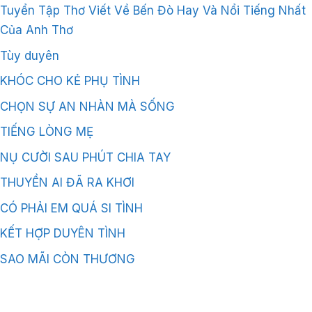
Tuyển Tập Thơ Viết Về Bến Đò Hay Và Nổi Tiếng Nhất
Của Anh Thơ
Tùy duyên
KHÓC CHO KẺ PHỤ TÌNH
CHỌN SỰ AN NHÀN MÀ SỐNG
TIẾNG LÒNG MẸ
NỤ CƯỜI SAU PHÚT CHIA TAY
THUYỀN AI ĐÃ RA KHƠI
CÓ PHẢI EM QUÁ SI TÌNH
KẾT HỢP DUYÊN TÌNH
SAO MÃI CÒN THƯƠNG