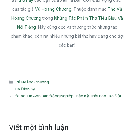
Bài
thơ hay
các bạn vừa xem là bài “Còn Đâu Vọng Các”
của tác giả
Vũ Hoàng Chương
. Thuộc danh mục
Thơ Vũ
Hoàng Chương
trong
Những Tác Phẩm Thơ Tiêu Biểu Và
Nổi Tiếng
. Hãy cùng đọc và thưởng thức những tác
phẩm khác, còn rất nhiều những bài thơ hay đang chờ đợi
các bạn!
Danh
Vũ Hoàng Chương
mục
Ba Đình Ký
Được Tin Anh Bạn Đồng Nghiệp “Bắc Kỳ Thời Báo” Ra Đời
Viết một bình luận