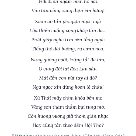
Hỡi ơi đã ngấm men hồ hải
Vào tận vùng cung điện kín bưng!
Xiêm áo tần phi giợn ngọc ngà
Lửa thiêu cuồng vọng khắp làn da…
Phút giây nghe trĩu bên lồng ngực
Tiếng thở dài buông, rũ cánh hoa.
Nàng gượng cười, trăng tắt đã lâu,
U cung đòi lại đóa Lan sầu.
Mái đền con vút tay ai đó?
Ngà ngọc xin đừng hoen lệ châu!
Xứ Thái mây chìm khóa bến mơ
Vàng son thăm thẳm bụi tung mờ.
Còn hương vương giả thơm giàn nhạc
Hay cũng tàn theo đêm Hội Thơ?