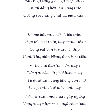
Đất Phật từng gieo hạt ngọc lành!
Du tử dâng hồn lên Vọng Các
Gương soi chẳng chút úa màu xanh.
Đê mê hài hán bước triều thiên
Nhạc nữ, hoa thần, hay giáng tiên ?
Cong vút bàn tay ai mở nhịp:
Cánh Thơ, giàn Nhạc, đêm Hoa viên.
– Thi sĩ từ đâu tới chốn này ?
Tiếng ai vừa cất phới hương say.
– Từ đâu? anh cũng không còn nhớ
Em ạ, chim trời mỏi cánh bay.
Nửa hé vành môi nửa ngập ngừng
Nàng xoay nhịp bước, ngả vòng lưng.