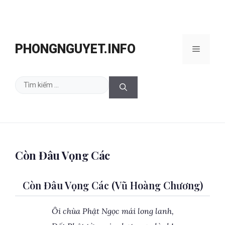
Chuyển
đến
PHONGNGUYET.INFO
Menu
nội
dung
Tìm
kiếm
cho:
Còn Đâu Vọng Các
Còn Đâu Vọng Các (Vũ Hoàng Chương)
Ôi chùa Phật Ngọc mái long lanh,